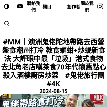
聯絡我
關於我
欄目
創作者
們
們
#MM｜澳洲鬼佬陀地帶路去西營
盤食潮州打冷 教食螄蚶+炒蜆新食
法 大評眼中最「垃圾」港式食物
去北角老店嘆茶食70年代懷舊點心
殺入酒樓廚房炒菜｜#鬼佬旅行團
#4K
2024-08-15