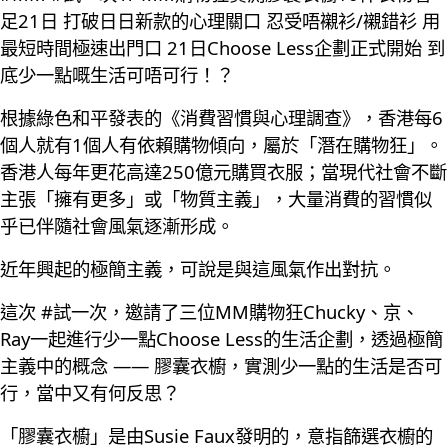
足21日 打破日日新款的心理關口 忍受唔襯衫/襯錯衫 用
最短時間極速出門口 21日Choose Less企劃正式開始 到
底少一點嘅生活可唔可行！？
根據綠色和平發表的《消費習慣與心理調查》，香港每6
個人就有1個人有依賴購物傾向，屬於「潛在購物狂」。
香港人每年更花高達250億元購買衣服；當現代社會不斷
主張「擁有更多」或「物質主義」，大量消費的習慣似
乎已伴隨社會風氣逐漸形成。
近年興起的極簡主義，可說是與這風氣作出對抗。
這次 #試一次，邀請了三位MM購物狂Chucky、京、
Ray一起進行少一點Choose Less的生活企劃，透過極簡
主義中的概念 —— 膠囊衣櫥，實測少一點的生活是否可
行，當中又有何反思？
「膠囊衣櫥」是由Susie Faux發明的，意指篩選衣櫥的