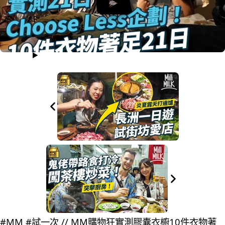
#MM #試一次 // MM購物狂實測膠囊衣櫥10件衣物著