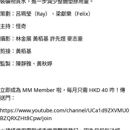
裝礦物質水，進一步減少整體塑膠用量。
策劃：呂珮瑩（Ray）、梁獻樂（Felix）
主持：怪奇
攝影：林金展 黃栢基 許先煜 麥志豪
剪接：黃栢基
監製：陳靜雅、黃秋婷
立即成為 MM Member 啦，每月只需 HKD 40 咋！傳
送門：
https://www.youtube.com/channel/UCa1d9ZXVMU0
BZQRXZHt8Cpw/join