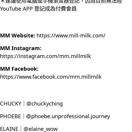
＊建議使用電腦或手機瀏覽器登記，因為目前無法經
YouTube APP 登記成為付費會員
MM Website:
https://www.mill-milk.com/
MM Instagram:
https://instagram.com/mm.millmilk
MM Facebook:
https://www.facebook.com/mm.millmilk
CHUCKY｜@chuckyching
PHOEBE｜@phoebe.unprofessional.journey
ELAINE｜@elaine_wow