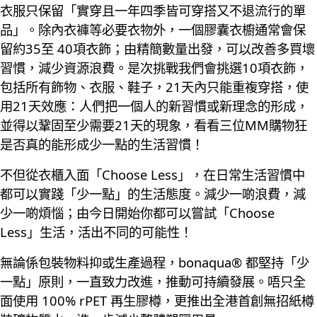
衣服只保留「實穿且一年四季皆可穿搭又不退流行的單
品」。除內衣褲等必要衣物外，一個膠囊衣櫥通常會保
留約35至 40項衣飾；由精簡數量出發，可以改善多買壞
習慣，減少資源浪費。是次挑戰我們會挑選10項衣飾，
包括所有飾物、衣服、鞋子，21天內只能重複穿搭，使
用21天效應：人們把一個人的新習慣或新理念的形成，
並得以鞏固至少需要21天的現象，看看三位MM購物狂
是否真的能形成少一點的生活習慣！
不但從衣櫃入面「Choose Less」，在日常生活習慣中
都可以實踐「少一點」的生活態度。減少一啲浪費，減
少一啲煩惱；由今日開始你都可以嘗試「Choose
Less」生活，活出不同的可能性！
無論係包裝物料抑或生產過程，bonaqua® 都堅持「少
一點」原則，一直致力改進，推動可持續發展。唔只全
面使用 100% rPET 再生膠樽，更推出全港首創無招紙樽