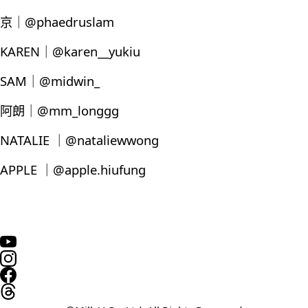
京｜@phaedruslam
KAREN｜@karen__yukiu
SAM｜@midwin_
阿朗｜@mm_longgg
NATALIE ｜@nataliewwong
APPLE ｜@apple.hiufung