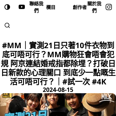
聯絡我
關於我
欄目
創作者
們
們
#MM｜實測21日只著10件衣物到
底可唔可行？MM購物狂會唔會犯
規 阿京連結婚戒指都除埋？打破日
日新款的心理關口 到底少一點嘅生
活可唔可行？｜#試一次 #4K
2024-08-15