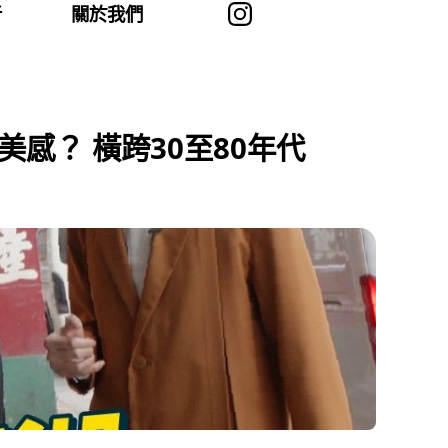
者
關於我們
感？ 橫跨30至80年代