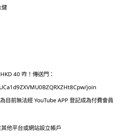
永健
HKD 40 咋！傳送門：
el/UCa1d9ZXVMU0BZQRXZHt8Cpw/join
前無法經 YouTube APP 登記成為付費會員
有於其他平台或網站設立帳戶