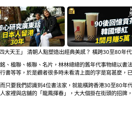
界「四大天王」 清朝人點塑造出經典美感？ 橫跨30至80年
銘、楹聯、帳聯、名片，林林總總的舊年代事物總以書
行書等等，於是觀者很多時未看清上面的字是寫甚麼，
而只要我們認識到4位書法家，就能橫跨香港30至80年
人家裡與店舖的「龍鳳揮春」，大大個掛在街頭的招牌