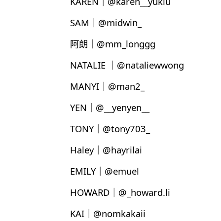
KAREN｜@karen__yukiu
SAM｜@midwin_
阿朗｜@mm_longgg
NATALIE ｜@nataliewwong
MANYI｜@man2_
YEN｜@__yenyen__
TONY｜@tony703_
Haley｜@hayrilai
EMILY｜@emuel
HOWARD｜@_howard.li
KAI｜@nomkakaii