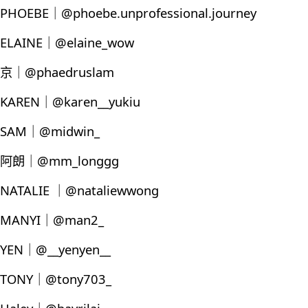
PHOEBE｜@phoebe.unprofessional.journey
ELAINE｜@elaine_wow
京｜@phaedruslam
KAREN｜@karen__yukiu
SAM｜@midwin_
阿朗｜@mm_longgg
NATALIE ｜@nataliewwong
MANYI｜@man2_
YEN｜@__yenyen__
TONY｜@tony703_