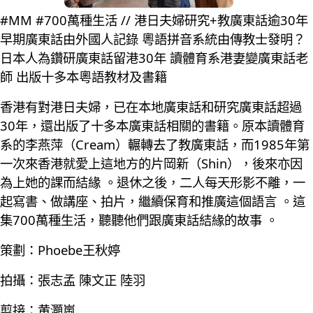
#MM #700萬種生活 // 港日夫婦研究+教廣東話逾30年
早期廣東話由外國人記錄 粵語拼音系統由傳教士發明？
日本人為鑽研廣東話留港30年 讀體育系港妻變廣東話老
師 出版十多本粵語教材及書籍
香港有對港日夫婦，已在本地廣東話和研究廣東話超過
30年，還出版了十多本廣東話相關的書籍。原本讀體育
系的李燕萍（Cream）輾轉去了教廣東話，而1985年第
一次來香港就愛上這地方的片岡新（Shin），後來亦因
為上她的課而結緣 。退休之後，二人每天形影不離，一
起寫書、做講座、拍片，繼續保育和推廣這個語言 。這
集700萬種生活，聽聽他們跟廣東話結緣的故事 。
策劃：Phoebe王秋婷
拍攝：張志孟 陳文正 陸羽
剪接：黄灝嵐