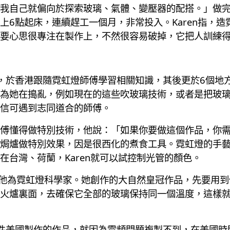
我自己就偏向於探索玻璃、氣體、變壓器的配搭。」做
上6點起床，連續趕工一個月，非常投入。Karen指，
要心思很專注在製作上，不然很容易破掉，它把人訓練
Girl」計劃，於香港跟隨霓虹燈師傅學習相關知識，其後更於6
為她在搗亂，例如現在的這些吹玻璃技術，或者是把玻
信可遇到志同道合的師傅。
傅懂得做特別技術，他說：「如果你要做這個作品，你
焗爐做特別效果，因是很西化的煮食工具。霓虹燈的手
在台灣、荷蘭，Karen就可以試控制光管的顏色。
形容他為霓虹燈科學家。她創作的大自然皇冠作品，先要用
火爐裏面，去確保它全部的玻璃保持同一個溫度，這樣
ach Body這件美國製作的作品，就因為電頻問題複製不到，