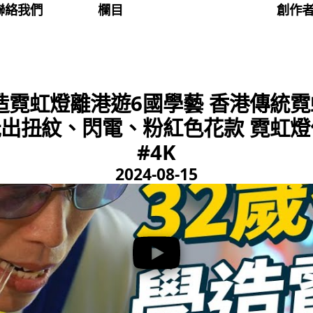
聯絡我們
欄目
創作
造霓虹燈離港遊6國學藝 香港傳統霓
出扭紋、閃電、粉紅色花款 霓虹燈
#4K
2024-08-15