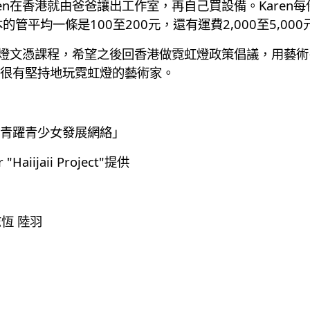
en在香港就由爸爸讓出工作室，再自己買設備。Karen
管平均一條是100至200元，還有運費2,000至5,0
霓虹燈文憑課程，希望之後回香港做霓虹燈政策倡議，用藝
很有堅持地玩霓虹燈的藝術家。
青躍青少女發展網絡」
aiijaii Project"提供
恆 陸羽