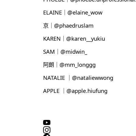
ELAINE｜@elaine_wow
京｜@phaedruslam
KAREN｜@karen__yukiu
SAM｜@midwin_
阿朗｜@mm_longgg
NATALIE ｜@nataliewwong
APPLE ｜@apple.hiufung