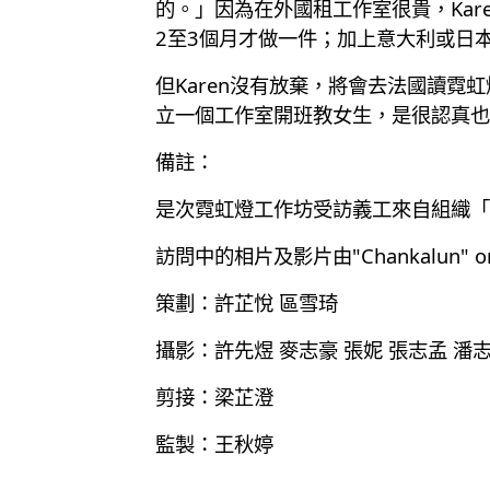
的。」因為在外國租工作室很貴，Kar
2至3個月才做一件；加上意大利或日本的
但Karen沒有放棄，將會去法國讀
立一個工作室開班教女生，是很認真也
備註：
是次霓虹燈工作坊受訪義工來自組織「
訪問中的相片及影片由"Chankalun" or "H
策劃：許芷悅 區雪琦
攝影：許先煜 麥志豪 張妮 張志孟 潘志
剪接：梁芷澄
監製：王秋婷