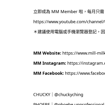
立即成為 MM Member 啦，每月只需 
https://www.youtube.com/chann
＊建議使用電腦或手機瀏覽器登記，因為目
MM Website:
https://www.mill-mil
MM Instagram:
https://instagram
MM Facebook:
https://www.faceb
CHUCKY｜@chuckyching
PHOEBE｜@phoebe.unprofessional.