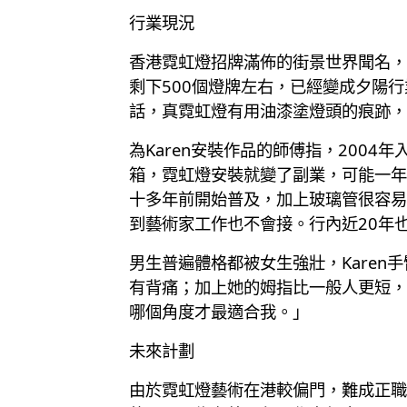
行業現況
香港霓虹燈招牌滿佈的街景世界聞名，
剩下500個燈牌左右，已經變成夕陽
話，真霓虹燈有用油漆塗燈頭的痕跡，
為Karen安裝作品的師傅指，200
箱，霓虹燈安裝就變了副業，可能一年
十多年前開始普及，加上玻璃管很容易
到藝術家工作也不會接。行內近20年也
男生普遍體格都被女生強壯，Karen
有背痛；加上她的姆指比一般人更短，
哪個角度才最適合我。」
未來計劃
由於霓虹燈藝術在港較偏門，難成正職