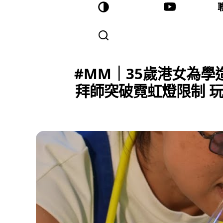
#MM｜35歲港女為學
拜師突破霓虹燈限制 玩