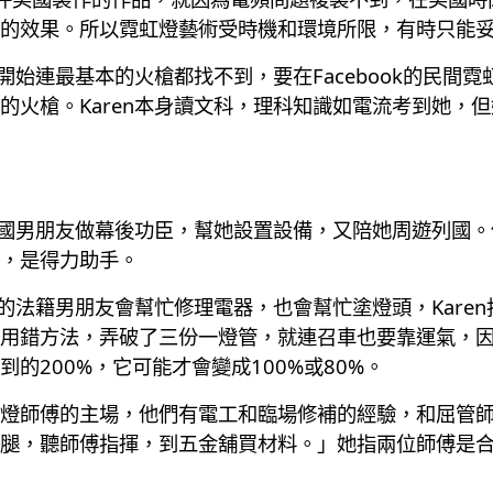
的效果。所以霓虹燈藝術受時機和環境所限，有時只能
一開始連最基本的火槍都找不到，要在Facebook的民
的火槍。Karen本身讀文科，理科知識如電流考到她，
個法國男朋友做幕後功臣，幫她設置設備，又陪她周遊列國
，是得力助手。
n的法籍男朋友會幫忙修理電器，也會幫忙塗燈頭，Kare
用錯方法，弄破了三份一燈管，就連召車也要靠運氣，因玻
的200%，它可能才會變成100%或80%。
燈師傅的主場，他們有電工和臨場修補的經驗，和屈管師傅
腿，聽師傅指揮，到五金舖買材料。」她指兩位師傅是