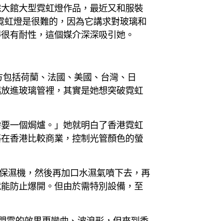
完大館大型霓虹燈作品，最近又和服裝
造霓虹燈是很難的，因為它講求對玻璃和
得很有耐性，這個媒介深深吸引她。
個地方包括荷蘭、法國、美國、台灣、日
璃放進玻璃管裡，其實是她想突破霓虹
需要一個焗爐。」她就明白了香港霓虹
藝在香港比較商業，控制光管顏色的螢
到保濕機，然後再加口水濕氣噴下去，再
就能防止爆開。但由於需特別設備，至
在美國時閃電的效果更彎曲、波浪形，但來到香