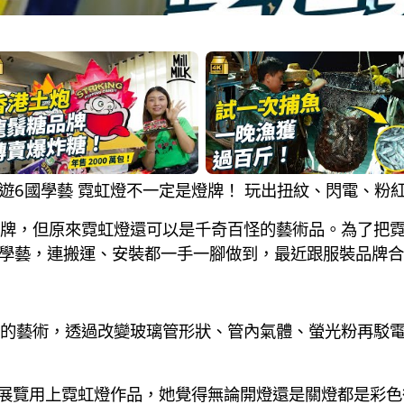
港女離港遊6國學藝 霓虹燈不一定是燈牌！ 玩出扭紋、閃電、粉
牌，但原來霓虹燈還可以是千奇百怪的藝術品。為了把
了去6個國家學藝，連搬運、安裝都一手一腳做到，最近跟服裝品
的藝術，透過改變玻璃管形狀、管內氣體、螢光粉再駁
一次展覽用上霓虹燈作品，她覺得無論開燈還是關燈都是彩