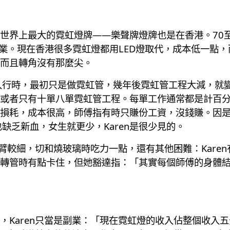
世界上最大的霓虹燈牌——樂聲牌燈牌也是在香港。70至
行業。現在香港很多霓虹燈都用LED燈取代，成本低一點
而且轉角沒有那麼尖。
4年入行時，最初只是做霓虹管，幾年後霓虹管工程大減，
或者只有十單八單霓虹管工程。每單工作通常都是計百分比，
損耗，成本很高，師傅指有時只賺份工資，沒錢賺。因
缺乏新血，女生就更少，Karen是很少見的。
手臂較細，切和燒玻璃時吃力一點，還有其他困難：Kare
轉管時有點卡住，但她豁達指：「其實每個師傅的身體
，Karen只當是副業：「現在霓虹燈的收入佔整個收入