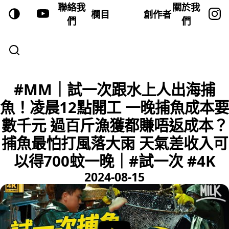
聯絡我
關於我
欄目
創作者
們
們
#MM｜試一次跟水上人出海捕
魚！凌晨12點開工 一晚捕魚成本要
數千元 過百斤漁獲都賺唔返成本？
捕魚最怕打風落大雨 天氣差收入可
以得700蚊一晚｜#試一次 #4K
2024-08-15