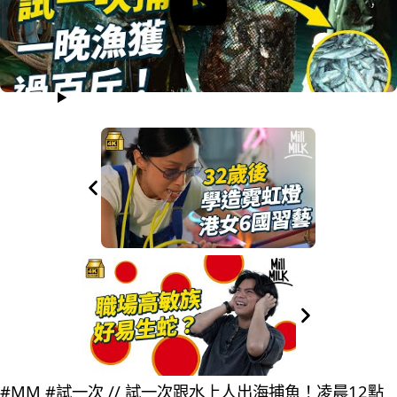
#MM #試一次 // 試一次跟水上人出海捕魚！凌晨12點