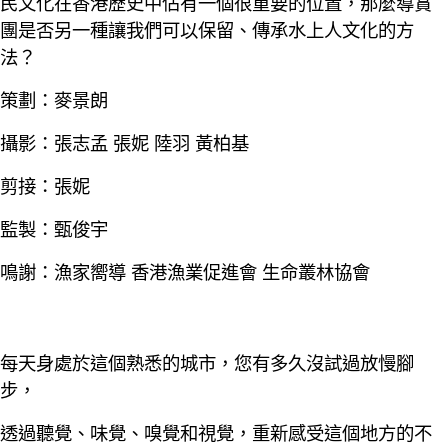
民文化在香港歷史中佔有一個很重要的位置，那麼導賞
團是否另一種讓我們可以保留、傳承水上人文化的方
法？
策劃：麥景朗
攝影：張志孟 張妮 陸羽 黃柏基
剪接：張妮
監製：甄俊宇
鳴謝：漁家嚮導 香港漁業促進會 生命叢林協會
每天身處於這個熟悉的城市，您有多久沒試過放慢腳
步，
透過聽覺、味覺、嗅覺和視覺，重新感受這個地方的不