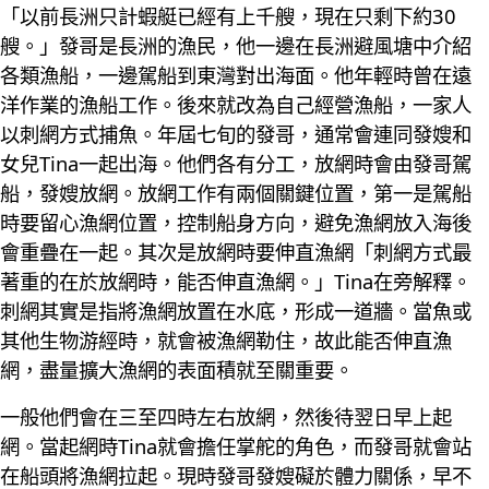
「以前長洲只計蝦艇已經有上千艘，現在只剩下約30
艘。」發哥是長洲的漁民，他一邊在長洲避風塘中介紹
各類漁船，一邊駕船到東灣對出海面。他年輕時曾在遠
洋作業的漁船工作。後來就改為自己經營漁船，一家人
以刺網方式捕魚。年屆七旬的發哥，通常會連同發嫂和
女兒Tina一起出海。他們各有分工，放網時會由發哥駕
船，發嫂放網。放網工作有兩個關鍵位置，第一是駕船
時要留心漁網位置，控制船身方向，避免漁網放入海後
會重疊在一起。其次是放網時要伸直漁網「刺網方式最
著重的在於放網時，能否伸直漁網。」Tina在旁解釋。
刺網其實是指將漁網放置在水底，形成一道牆。當魚或
其他生物游經時，就會被漁網勒住，故此能否伸直漁
網，盡量擴大漁網的表面積就至關重要。
一般他們會在三至四時左右放網，然後待翌日早上起
網。當起網時Tina就會擔任掌舵的角色，而發哥就會站
在船頭將漁網拉起。現時發哥發嫂礙於體力關係，早不