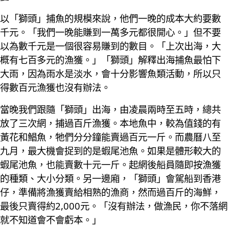
以「獅頭」捕魚的規模來說，他們一晚的成本大約要數
千元。「我們一晚能賺到一萬多元都很開心。」但不要
以為數千元是一個很容易賺到的數目。「上次出海，大
概有七百多元的漁獲。」「獅頭」解釋出海捕魚最怕下
大雨，因為雨水是淡水，會十分影響魚類活動，所以只
得數百元漁獲也沒有辦法。
當晚我們跟隨「獅頭」出海，由凌晨兩時至五時，總共
放了三次網，捕過百斤漁獲。本地魚中，較為值錢的有
黃花和鯧魚，牠們分分鐘能賣過百元一斤。而農曆八至
九月，最大機會捉到的是蝦尾池魚。如果是體形較大的
蝦尾池魚，也能賣數十元一斤。起網後船員隨即按漁獲
的種類、大小分類。另一邊廂，「獅頭」會駕船到香港
仔，準備將漁獲賣給相熟的漁商，然而過百斤的海鮮，
最後只賣得約2,000元。「沒有辦法，做漁民，你不落網
就不知道會不會虧本。」