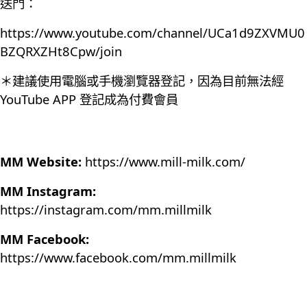
送門：
https://www.youtube.com/channel/UCa1d9ZXVMU0
BZQRXZHt8Cpw/join
＊建議使用電腦或手機瀏覽器登記，因為目前無法經
YouTube APP 登記成為付費會員
MM Website:
https://www.mill-milk.com/
MM Instagram:
https://instagram.com/mm.millmilk
MM Facebook:
https://www.facebook.com/mm.millmilk