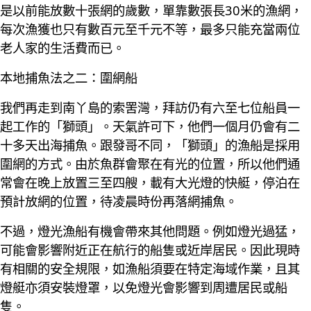
是以前能放數十張網的歲數，單靠數張長30米的漁網，
每次漁獲也只有數百元至千元不等，最多只能充當兩位
老人家的生活費而已。
本地捕魚法之二：圍網船
我們再走到南丫島的索罟灣，拜訪仍有六至七位船員一
起工作的「獅頭」。天氣許可下，他們一個月仍會有二
十多天出海捕魚。跟發哥不同，「獅頭」的漁船是採用
圍網的方式。由於魚群會聚在有光的位置，所以他們通
常會在晚上放置三至四艘，載有大光燈的快艇，停泊在
預計放網的位置，待凌晨時份再落網捕魚。
不過，燈光漁船有機會帶來其他問題。例如燈光過猛，
可能會影響附近正在航行的船隻或近岸居民。因此現時
有相關的安全規限，如漁船須要在特定海域作業，且其
燈艇亦須安裝燈罩，以免燈光會影響到周遭居民或船
隻。