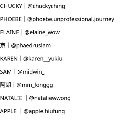
CHUCKY｜@chuckyching
PHOEBE｜@phoebe.unprofessional.journey
ELAINE｜@elaine_wow
京｜@phaedruslam
KAREN｜@karen__yukiu
SAM｜@midwin_
阿朗｜@mm_longgg
NATALIE ｜@nataliewwong
APPLE ｜@apple.hiufung