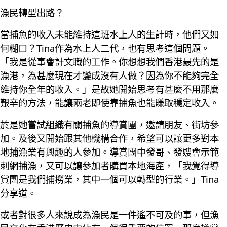
漁民轉型出路？
當捕魚的收入未能維持這班水上人的生計時，他們又如
何糊口？Tina作為水上人二代，也有思考這個問題。
「我是從事會計文職的工作。你想想我們香港最先的是
漁港，為甚麼現在才變成沒有人做？因為你不能夠完全
維持你全年的收入。」是故她開始思考有甚麼不用那麼
艱辛的方法，能讓兩老即使靠捕魚也能賺取穩定收入。
於是她嘗試組織有關捕魚的導賞團，邀請朋友、街坊參
加。及後又開始跟其他機構合作，希望可以讓更多對本
地捕漁業有興趣的人參加。導賞團中發哥、發嫂會示範
刺網捕漁，又可以讓參加者購買本地海產，「我覺得導
賞團是我們捕撈業，其中一個可以轉型的行業。」Tina
分享道。
或者對很多人來說成為漁民是一件遙不可及的事，但漁