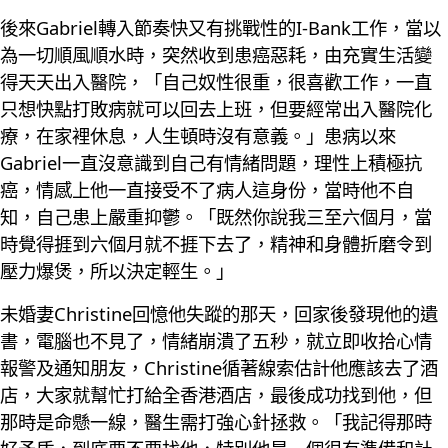
後來Gabriel轉入節奏快又有挑戰性的I-Bank工作，當以
為一切順風順水時，突然收到患癌惡耗，由充實生活變
得天天出入醫院，「自己奴性很重，很喜歡工作，一直
只想快點打敗病就可以回去上班，但要經常出入醫院化
療，在家裡休息，人生頓時沒有意義。」患病以來
Gabriel一直沒意識到自己有情緒問題，理性上積極抗
癌，情感上他一直接受不了病人這身份，當時他不自
知，自己患上嚴重抑鬱。「既然你說我三至六個月，當
時覺得捱到六個月就不捱下去了，精神和身體折磨令到
壓力爆煲，所以決定輕生。」
未婚妻Christine回憶他失蹤的那天，回家後發現他的遺
書，電腦也不見了，情緒崩潰了五秒，就立即收拾心情
報警及通知朋友，Christine循著線索估計他應該去了酒
店，大家就幫忙打給全香港酒店，最後成功找到他，但
那時是命懸一線，醫生需打強心針拯救。「我記得那時