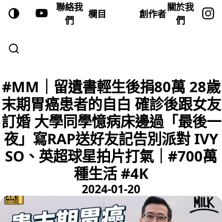
聯絡我
關於我
欄目
創作者
們
們
#MM｜留遺書輕生後捐80萬 28歲
末期胃癌患者的自白 確診後跟女友
訂婚 大學同學憶病床邊過「最後一
夜」寫RAP送好友記告別派對 IVY
SO、英超球星拍片打氣｜#700萬
種生活 #4K
2024-01-20