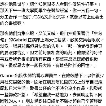
想在他離世前，讓他知道很多人看到你做這件好事。」
那天下午一班大學同學坐在醫院飯堂，你一言我一句，
分工合作 一起打了IG帖文那段文字，就像以前上莊要出
的文書檔案。
那夜他們齊集床邊，又笑又喊，邊自拍邊看著仍「生勾
勾」的Gabriel在病床上喝天仁茗茶，歡笑交集著眼淚，
就像一場最悲傷但最快樂的告別。「那一晚覺得即使真
的要跟你告別，但之前每個相處的時刻，他做過的每件
事或者我們相處的所有東西，都沒甚麼遺憾或者很後
悔，很感恩大家一起長大時，有這些陪伴的回憶。」
Gabriel出院後開始看心理醫生，在他鼓勵下，以往很少
用社交媒體的他，開始在朋友幫忙開的IG上分享自己經
歷和日常生活，愛畫公仔的他不時分享小作品，和發起
一些籌款計劃，「希望盡我一點能力，去幫助面對不同
困難的人。」朋友驚訝往日總是不願提起自己辛苦經歷