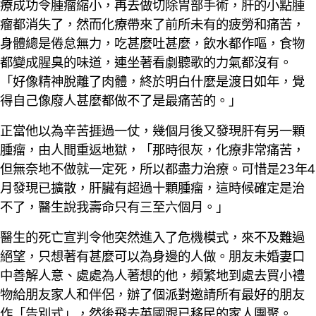
療成功令腫瘤縮小，再去做切除胃部手術，肝的小點腫
瘤都消失了，然而化療帶來了前所未有的疲勞和痛苦，
身體總是倦怠無力，吃甚麼吐甚麼，飲水都作嘔，食物
都變成腥臭的味道，連坐著看劇聽歌的力氣都沒有。
「好像精神脫離了肉體，終於明白什麼是渡日如年，覺
得自己像廢人甚麼都做不了是最痛苦的。」
正當他以為辛苦捱過一仗，幾個月後又發現肝有另一顆
腫瘤，由人間重返地獄，「那時很灰，化療非常痛苦，
但無奈地不做就一定死，所以都盡力治療。可惜是23年4
月發現已擴散，肝臟有超過十顆腫瘤，這時候確定是治
不了，醫生說我壽命只有三至六個月。」
醫生的死亡宣判令他突然進入了危機模式，來不及難過
絕望，只想著有甚麼可以為身邊的人做。朋友未婚妻口
中善解人意、處處為人著想的他，頻繁地到處去買小禮
物給朋友家人和伴侶，辦了個派對邀請所有最好的朋友
作「告別式」，然後飛去英國跟已移民的家人團聚。