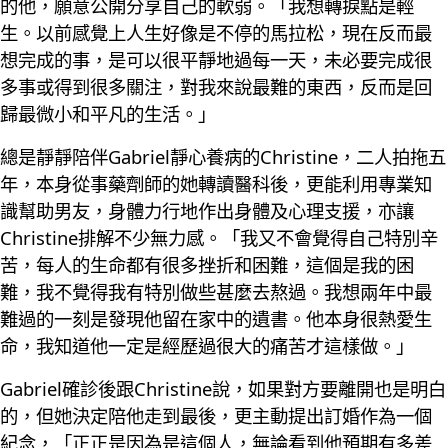
的他，願意公開分享自己的軟弱。「我想轉捩點是輕
生。以前感覺上人生好像是不停的馬拉松，現在反而最
想完成的事，是可以很平靜地過每一天，未必要完成很
多事或得到很多關注，對我來說最難的東西，反而是回
歸最微小和平凡的生活。」
總是靜靜陪伴Gabriel靜心養病的Christine，二人拍拖五
年，本身從事藥劑師的她轉讀醫科後，更能利用專業知
識幫助男友，身體力行地作出身體及心理支援，亦讓
Christine排解不少無力感。「我又不會覺得自己特別辛
苦，每人的生命都有很多挫折和困難，這個是我的困
難，我不覺得我有特別做些甚麼去熬過。我想兩年中最
難過的一刻是發現他留在家中的遺書。他本身很熱愛生
命，我知道他一定是經歷過很大的痛苦才這樣做。」
Gabriel確診後跟Christine說，如果對方要離開也是明白
的，但她決定陪他走到最後，更主動提出訂婚作為一個
紀念，「正正是因為是這個人，無論看到他預期有多差