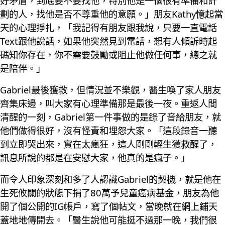
好矛盾，到底要不要找他，特別他是一個很有準備和計
劃的人，找他是否不尊重他的意願。」朋友Kathy憶起當
天的心理掙扎，「我記得有朋友跟我說，只要一直電話
Text跟他說話，如果他突然見到電話，想有人傾訴時起
碼知你存在，你不需要鼓勵或阻止他做任何事，總之就
是陪伴。」
Gabriel最後獲救，但情況並不樂觀，醫生喚了家人朋友
齊集床邊，叫大家有心理準備那是最後一夜。重返人間
清醒的一刻，Gabriel第一件事做的是錄了音給朋友，就
他們做得很好，沒有怪責和埋怨大家。「這段錄音一聽
到立即哭出來，實在太瘋狂，這人剛剛輕生獲救醒了，
訊息所說的都是在安慰大家，他真的是瘋子。」
而令人印象深刻和多了人認識Gabriel的契機，就是他在
生死攸關的狀態下捐了80萬予兒童癌病基金，朋友為他
開了個公開的IG帳戶，寫了個帖文，當晚就在網上鋪天
蓋地地傳開去。「醫生說他可能挺不過那一晚，我們很