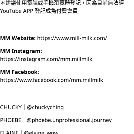
＊建議使用電腦或手機瀏覽器登記，因為目前無法經
YouTube APP 登記成為付費會員
MM Website:
https://www.mill-milk.com/
MM Instagram:
https://instagram.com/mm.millmilk
MM Facebook:
https://www.facebook.com/mm.millmilk
CHUCKY｜@chuckyching
PHOEBE｜@phoebe.unprofessional.journey
ELAINE｜@elaine_wow