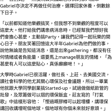
Gabriel亦決定不再做任何治療，選擇回家休養，倒數餘
下日子。
「以前都知道他樂觀搞笑，但我想不到樂觀的程度可以
這麼大。他打給我們講患病消息時，已經幫我們想好我
們會擔心甚麼，主動搞Party，讓我們記得一起玩樂的開
心日子。朋友笑著回憶這大半年Gabriel為他們做的事，
說他無論是告知這消息，還是出來gathering，都沒有任
何情緒或者負能量，還要馬上manage朋友的情緒，「為
甚麼有人可以這麼貼心，真係癲癲哋！。」
大學時Gabriel已很活躍，做社長、上莊、去美國交流，
讀社會科學的他尤其關心環保及社會議題，所以一畢業
他就跟大學同學創業搞Started-up，試過做做紙飲管的
批發，及眾籌做可以摺的環保飯盒，莊友寫的「打氣
歌」中這樣形容他：「慳過嘅膠樽可以起埋樓，講環保
講回收講埋呢個地球，個地球有你個未來就好意頭。」