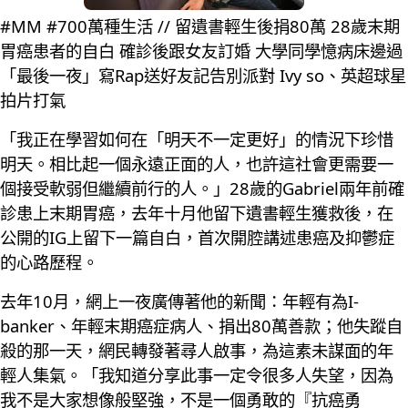
#MM #700萬種生活 // 留遺書輕生後捐80萬 28歲末期
胃癌患者的自白 確診後跟女友訂婚 大學同學憶病床邊過
「最後一夜」寫Rap送好友記告別派對 Ivy so、英超球星
拍片打氣
「我正在學習如何在「明天不一定更好」的情況下珍惜
明天。相比起一個永遠正面的人，也許這社會更需要一
個接受軟弱但繼續前行的人。」28歲的Gabriel兩年前確
診患上末期胃癌，去年十月他留下遺書輕生獲救後，在
公開的IG上留下一篇自白，首次開腔講述患癌及抑鬱症
的心路歷程。
去年10月，網上一夜廣傳著他的新聞：年輕有為I-
banker、年輕末期癌症病人、捐出80萬善款；他失蹤自
殺的那一天，網民轉發著尋人啟事，為這素未謀面的年
輕人集氣。「我知道分享此事一定令很多人失望，因為
我不是大家想像般堅強，不是一個勇敢的『抗癌勇