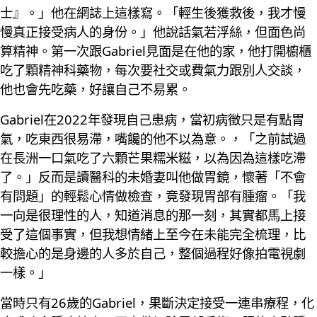
士』。」他在網誌上這樣寫。「輕生後獲救後，我才慢
慢真正接受病人的身份。」他說話氣若浮絲，但面色尚
算精神。第一次跟Gabriel見面是在他的家，他打開櫥櫃
吃了顆精神科藥物，每次要社交或費氣力跟別人交談，
他也會先吃藥，好讓自己不易累。
Gabriel在2022年發現自己患病，當初病徵只是有點胃
氣，吃東西很易滯，嘴饞的他不以為意。，「之前試過
在長洲一口氣吃了六顆芒果糯米糍，以為因為這樣吃滯
了。」反而是讀醫科的未婚妻叫他做胃鏡，懷著「不會
有問題」的輕鬆心情做檢查，竟發現胃部有腫瘤。「我
一向是很理性的人，知道消息的那一刻，其實都馬上接
受了這個事實，但我想情緒上至今在未能完全梳理，比
較擔心的是身邊的人多於自己，整個過程好像拍電視劇
一樣。」
當時只有26歲的Gabriel，果斷決定接受一連串療程，化