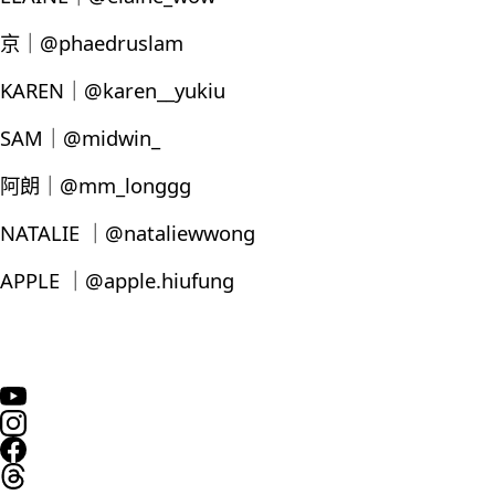
京｜@phaedruslam
KAREN｜@karen__yukiu
SAM｜@midwin_
阿朗｜@mm_longgg
NATALIE ｜@nataliewwong
APPLE ｜@apple.hiufung