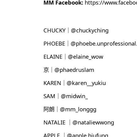
MM Facebook:
https://www.faceb
CHUCKY｜@chuckyching
PHOEBE｜@phoebe.unprofessional.
ELAINE｜@elaine_wow
京｜@phaedruslam
KAREN｜@karen__yukiu
SAM｜@midwin_
阿朗｜@mm_longgg
NATALIE ｜@nataliewwong
APPLE ｜@apple.hiufung