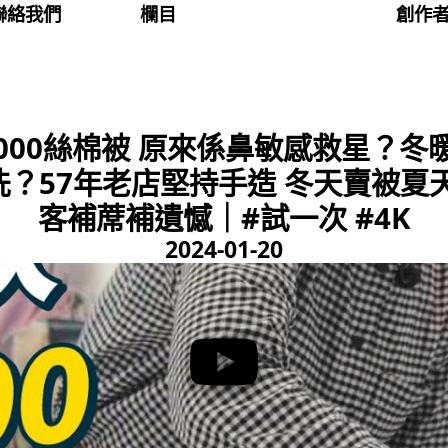
聯絡我們
欄目
創作
,000絲棉被 原來係鼻敏感救星？
？57年老店堅持手造 冬天賣被夏天賣
客補蓆補遺憾｜#試一次 #4K
2024-01-20