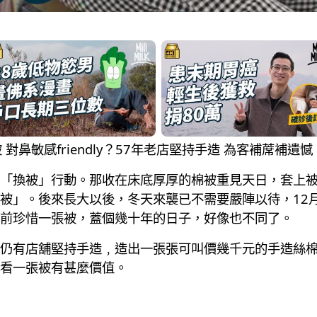
棉被 對鼻敏感friendly？57年老店堅持手造 為客補蓆補遺憾
「換被」行動。那收在床底厚厚的棉被重見天日，套上
被」。後來長大以後，冬天來襲已不需要嚴陣以待，12
前珍惜一張被，蓋個幾十年的日子，好像也不同了。
仍有店舖堅持手造﹐造出一張張可叫價幾千元的手造絲
看一張被有甚麼價值。