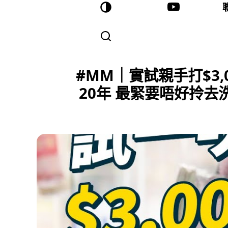
#MM｜實試親手打$3
20年 最緊要唔好拎去洗