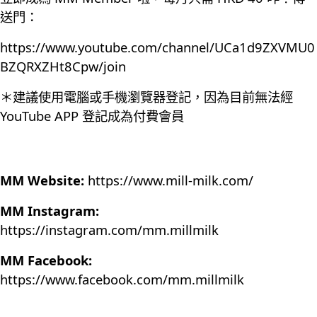
送門：
https://www.youtube.com/channel/UCa1d9ZXVMU0
BZQRXZHt8Cpw/join
＊建議使用電腦或手機瀏覽器登記，因為目前無法經
YouTube APP 登記成為付費會員
MM Website:
https://www.mill-milk.com/
MM Instagram:
https://instagram.com/mm.millmilk
MM Facebook:
https://www.facebook.com/mm.millmilk