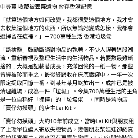
中尋寶 收藏被丟棄遺物 暫存香港記憶
「就算這個地方如何改變，我都很愛這個地方，我才會
去收集這個地方的東西，所以無論她變成怎樣，我都會
選擇留在這裡。」－700萬種生活 香港垃圾佬
「斷捨離」鼓勵斷絕對物品的執著，不少人趕著這股潮
流，重新審視及整理生活中的生活物品。若要數最難斷
捨的﹐大概是記載著成長，充滿回憶的一紙一物。那些
曾經被珍而重之，最後終歸收在床底鐵罐中，一年一次
限定提取回憶一番，到某年某月終於出土，或許已是被
清理離場，成為一件「垃圾」。今集700萬種生活的主角
是一位自稱好「揀擇」的「垃圾佬」，同時是舊物店
「賣仔勿摸頭」的店主Lai Kit。
「賣仔勿摸頭」大約10年前成立，當時Lai Kit與朋友租
了上環單位讓人寄放失戀物品，幾個朋友柴娃娃卻認真
得拍起宣傳片。後來沒有再賣失戀情，Lai Kit開始裝飾