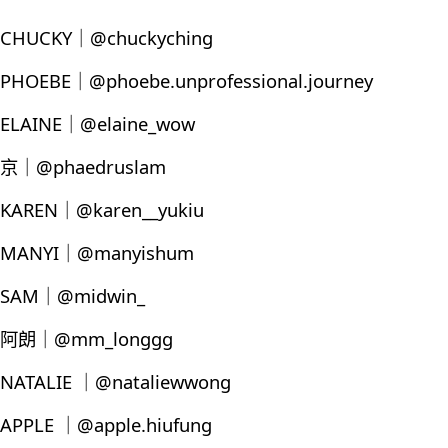
CHUCKY｜@chuckyching
PHOEBE｜@phoebe.unprofessional.journey
ELAINE｜@elaine_wow
京｜@phaedruslam
KAREN｜@karen__yukiu
MANYI｜@manyishum
SAM｜@midwin_
阿朗｜@mm_longgg
NATALIE ｜@nataliewwong
APPLE ｜@apple.hiufung