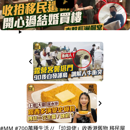
#MM #700萬種生活 // 「垃圾佬」收香港舊物 移民屋