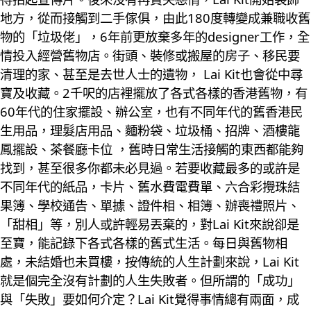
地方，從而接觸到二手傢俱，由此180度轉變成兼職收舊
物的「垃圾佬」，6年前更放棄多年的designer工作，全
情投入經營舊物店。街頭、裝修或搬屋的房子、移民要
清理的家、甚至是去世人士的遺物， Lai Kit也會從中尋
寶及收藏。2千呎的店裡擺放了各式各樣的香港舊物，有
60年代的住家擺設、辦公室，也有不同年代的舊香港民
生用品，理髮店用品、麵粉袋、垃圾桶、招牌、酒樓龍
鳳擺設、茶餐廳卡位 ，舊時日常生活接觸的東西都能夠
找到，甚至很多你都未必見過。若要收藏最多的或許是
不同年代的紙品，卡片、舊水費電費單、六合彩攪珠結
果簿、學校通告、單據、證件相、相簿、辦喪禮照片、
「甜相」等，別人或許輕易丟棄的，對Lai Kit來說卻是
至寶，能記錄下各式各樣的舊式生活。每日與舊物相
處，未結婚也未買樓，按傳統的人生計劃來說，Lai Kit
就是個完全沒有計劃的人生失敗者。但所謂的「成功」
與「失敗」要如何介定？Lai Kit覺得事情總有兩面，成