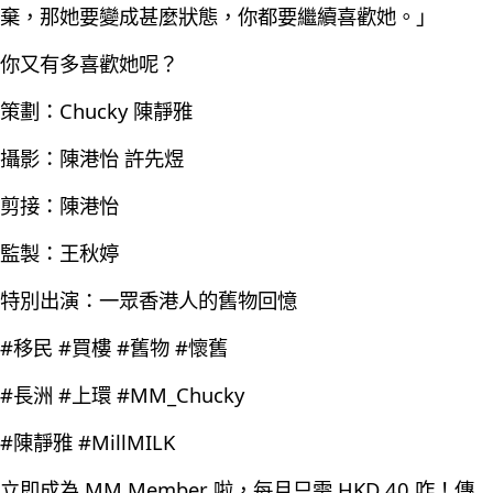
棄，那她要變成甚麼狀態，你都要繼續喜歡她。」
你又有多喜歡她呢？
策劃：Chucky 陳靜雅
攝影：陳港怡 許先煜
剪接：陳港怡
監製：王秋婷
特別出演：一眾香港人的舊物回憶
#移民 #買樓 #舊物 #懷舊
#長洲 #上環 #MM_Chucky
#陳靜雅 #MillMILK
立即成為 MM Member 啦，每月只需 HKD 40 咋！傳