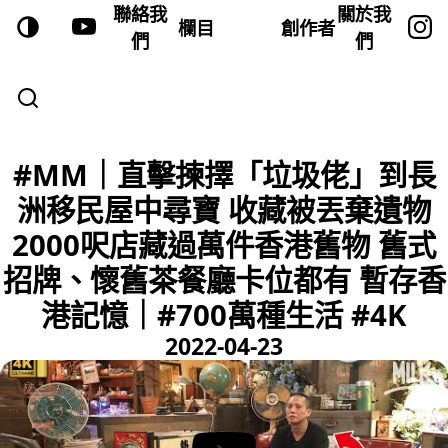
聯絡我
關於我
欄目
創作者
們
們
#MM｜直擊揀擇「垃圾佬」到長
洲移民屋中尋寶 收藏被丟棄遺物
2000呎店藏過萬件香港舊物 舊式
招牌、懷舊茶餐廳卡位都有 暫存香
港記憶｜#700萬種生活 #4K
2022-04-23