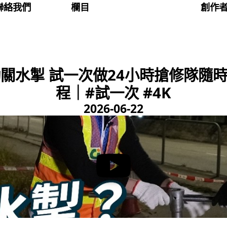
聯絡我們
欄目
創作
動關水掣 試一次做24小時搶修隊隨
程｜#試一次 #4K
2026-06-22