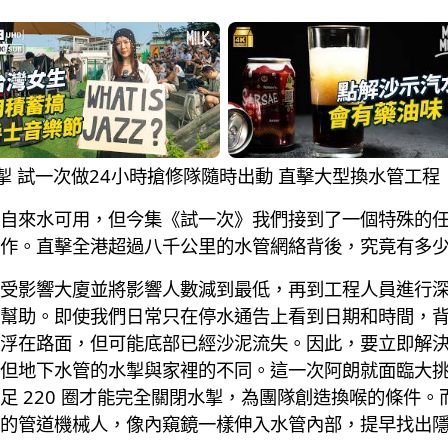
關水掣 試一次做24小時搶修隊隨時出動 直擊大型換水管工程
自來水可用，但今集《試一次》我們接到了一個特殊的任
作。直擊全港超過八千公里的水管網絡背後，究竟有多
受影響大廈並將影響人數減到最低，再到工程人員進行
幫助。即使我們日常只在停水通告上看到日期和時間，
浮在路面，但可能底部已經沙泥流失。因此，要立即解
但地下水管的水掣與家裡的不同。這一次阿朗就面臨大
足 220 圈才能完全關閉水掣，為團隊創造換喉的條件
的管道機械人，像內窺鏡一樣伸入水管內部，提早找出