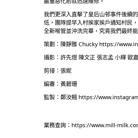
嚴重惡化前就迅速維修。
我們更深入直擊了皇后山邨事件後續的
低，團隊提早入村挨家挨戶通知村民，並
全新喉管並沖洗完畢，究竟我們最終能
策劃：陳靜雅 Chucky
https://www.i
攝影：許先煜 陳文正 張志孟 小輝 歐
剪接：張妮
編審：黃碧珊
監製：鄭汝翹
https://www.instagra
業務查詢：
https://www.mill-milk.co