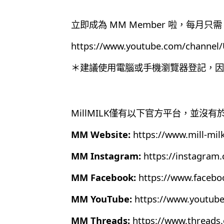
立即成為 MM Member 啦，每月只需 
https://www.youtube.com/chann
＊建議使用電腦或手機瀏覽器登記，因為目
MillMILK僅有以下官方平台，並沒
MM Website:
https://www.mill-mil
MM Instagram:
https://instagram
MM Facebook:
https://www.faceb
MM YouTube:
https://www.youtub
MM Threads:
https://www.thread