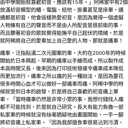
由中學開始就喜歡初音，應該有15年。」阿稀家中有2個
放滿初音模型的櫃，電腦、結他、掛畫甚至是床單，通
通都是初音，他會這樣熱愛初音，是因為覺得一個虛擬
人物擁有自己的聲音而不是由人所配音是很前衛的事，
而且聽著初音的歌就覺得能撫平自己起伏的情緒。於是
就阿稀將自己的愛車加上自己愛的人物，那就是痛車！
痛車，泛指貼滿二次元圖案的車，大約在2000年的時候
開始於日本興起，早期的痛車以手繪而成，所以製作成
本高時間又長，後來因為打印技術發達令痛車成本降低
而更加流行。痛車之所以痛的另一種說法，是因為要花
很多時間心血才可以做好一部痛車而痛。阿稀中學的時
候就受到日本的啟發，於是將自己喜歡的初音痛上單
車，「當時痛車仍然是非常小眾的事，我想付錢找人痛
都不可能找到，於是就自己研究。長大有能力負擔一部
私家車的時候就沒有絲毫猶疑地由畫圖開始，一手一腳
將初音痛上私家車。「因為我部搵食車很易沾到污漬，