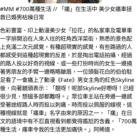
#MM #700萬種生活 // 「痛」在生活中 美少女痛車拯
救已婚男枯燥日常
色彩豐富、印上動漫美少女「拉花」的私家車及電單車
一字排開泊在人來人往的旺角西洋菜街，熟悉的景色配
上充滿二次元感覺，有種超現實的感覺，有些路過的人
都感受到這種超現實的反差，於是掏出電話拍攝，經過
的路人投以好奇的視線、或一些打扮時尚的女生一邊撓
著男朋友的手臂一邊略略皺眉，一位頭髮花白的伯伯駐
足看了一會痛上了動漫《Fate》男女主角的紅色Skyline
後，向著鏡頭表示：「靚呀！呢部Skyline好嘢呀！已經
很少見，想搵多部都難呀。」眾位車主站在旁邊一邊感
受著途經路人時而投以刺痛、時而投以佩服的線視，這
種視線就是「痛車」名字由來的原因之一，「痛」在日
文的語境中有不忍直視看到都覺得尷尬的含義，「700萬
種生活，痛車令我的生活更加痛快。」阿稀道。