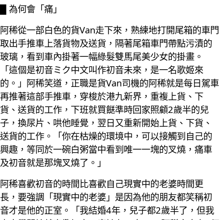
█ 為何會「痛」
阿稀從一部白色的貨Van走下來，熟練地打開尾箱的車門
取出手推車上落貨物及送貨，隔著尾箱車門帶點污漬的
玻璃，看到車內掛著一幅綠髮雙馬尾美少女的掛畫。
「這個是初音ミク中文叫作初音未來，是一名歌姬來
的。」阿稀笑道，正職是貨Van司機的阿稀就是每日駕車
再推著這部手推車，穿梭於港九新界，重複上貨、下
貨、送貨的工作，下班就買餸準時回家照顧2歲半的兒
子，換尿片、哄他睡覺，翌日又重新開始上貨、下貨、
送貨的工作。「你在枯燥的環境中，可以接觸到自己的
興趣，等同於一碗白粥當中看到唯一一塊的叉燒，痛車
及初音就是那塊叉燒了。」
阿稀喜歡初音的時間比喜歡自己現實中的老婆時間更
長，要強調「現實中的老婆」是因為他的朋友都笑稱初
音才是他的正室。「我結婚4年，兒子都2歲半了，但我