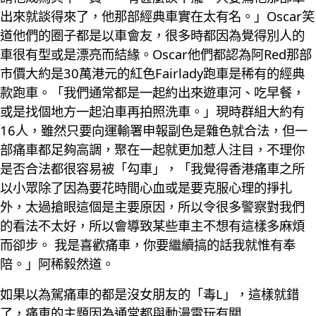
出來就談得來了，他那部經典車實在太有名。」Oscar笑
道他們的圈子都是以車會友，很多時都因為覺得別人的
車很有型或是漂亮而結緣。Oscar他們都認為阿Red那部
市價大約是30萬港元的紅色Fairlady跑車是稀有的經典
款跑車。「我們通常都是一起約出來遊車河、吃早餐，
或是找個地方一起泊車再拍照洗車。」現時群組大約有
16人，雖然只要向運輸署申報副色是雜色就合法，但一
部痛車都足夠高調，聚在一起就更加惹人注目，不理你
是否合法都很容易被「勾車」，「我覺得香港痛車之所
以小眾除了因為要花時間心血或是要克服心理的掙扎
外，太過搶眼這個是主要原因，所以令很多警察對我們
的看法不太好，所以會導致某些車主不想有這樣多麻煩
而卻步。 我是喜歡痛車，你要繼續搞的話我就惟有奉
陪。」阿稀毅然道。
如果以為駕痛車的都是沒女朋友的「毒L」，這樣就錯
了，痛車的主題因為通常都與動漫電玩有關