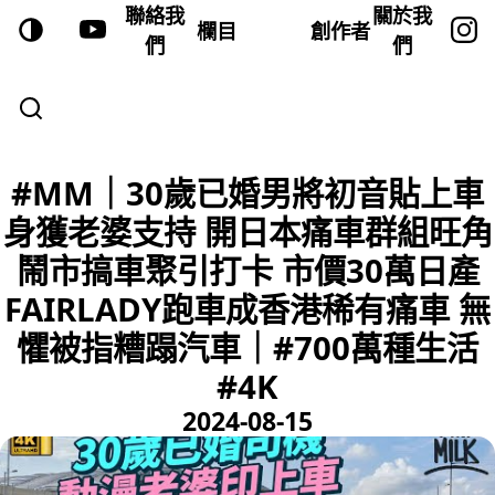
聯絡我
關於我
欄目
創作者
們
們
#MM｜30歲已婚男將初音貼上車
身獲老婆支持 開日本痛車群組旺角
鬧市搞車聚引打卡 市價30萬日產
FAIRLADY跑車成香港稀有痛車 無
懼被指糟蹋汽車｜#700萬種生活
#4K
2024-08-15