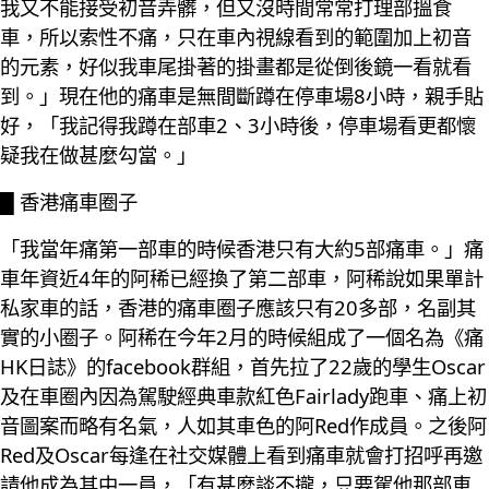
我又不能接受初音弄髒，但又沒時間常常打理部搵食
車，所以索性不痛，只在車內視線看到的範圍加上初音
的元素，好似我車尾掛著的掛畫都是從倒後鏡一看就看
到。」現在他的痛車是無間斷蹲在停車場8小時，親手貼
好，「我記得我蹲在部車2、3小時後，停車場看更都懷
疑我在做甚麼勾當。」
█ 香港痛車圈子
「我當年痛第一部車的時候香港只有大約5部痛車。」痛
車年資近4年的阿稀已經換了第二部車，阿稀說如果單計
私家車的話，香港的痛車圈子應該只有20多部，名副其
實的小圈子。阿稀在今年2月的時候組成了一個名為《痛
HK日誌》的facebook群組，首先拉了22歲的學生Oscar
及在車圈內因為駕駛經典車款紅色Fairlady跑車、痛上初
音圖案而略有名氣，人如其車色的阿Red作成員。之後阿
Red及Oscar每逢在社交媒體上看到痛車就會打招呼再邀
請他成為其中一員，「有甚麼談不攏，只要駕他那部車