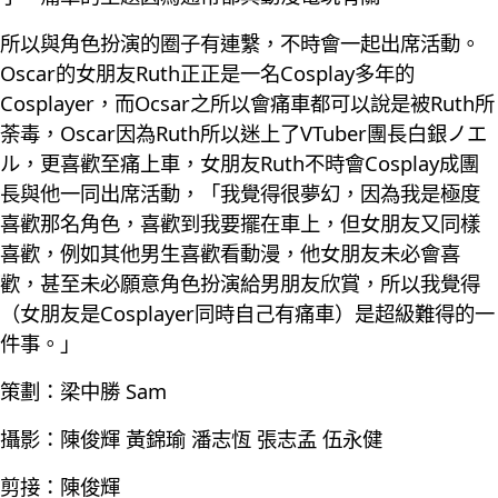
所以與角色扮演的圈子有連繫，不時會一起出席活動。
Oscar的女朋友Ruth正正是一名Cosplay多年的
Cosplayer，而Ocsar之所以會痛車都可以說是被Ruth所
荼毒，Oscar因為Ruth所以迷上了VTuber團長白銀ノエ
ル，更喜歡至痛上車，女朋友Ruth不時會Cosplay成團
長與他一同出席活動，「我覺得很夢幻，因為我是極度
喜歡那名角色，喜歡到我要擺在車上，但女朋友又同樣
喜歡，例如其他男生喜歡看動漫，他女朋友未必會喜
歡，甚至未必願意角色扮演給男朋友欣賞，所以我覺得
（女朋友是Cosplayer同時自己有痛車）是超級難得的一
件事。」
策劃：梁中勝 Sam
攝影：陳俊輝 黃錦瑜 潘志恆 張志孟 伍永健
剪接：陳俊輝