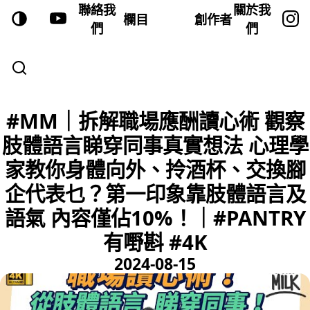
聯絡我
關於我
欄目
創作者
們
們
#MM｜拆解職場應酬讀心術 觀察
肢體語言睇穿同事真實想法 心理學
家教你身體向外、拎酒杯、交換腳
企代表乜？第一印象靠肢體語言及
語氣 內容僅佔10%！｜#PANTRY
有嘢斟 #4K
2024-08-15