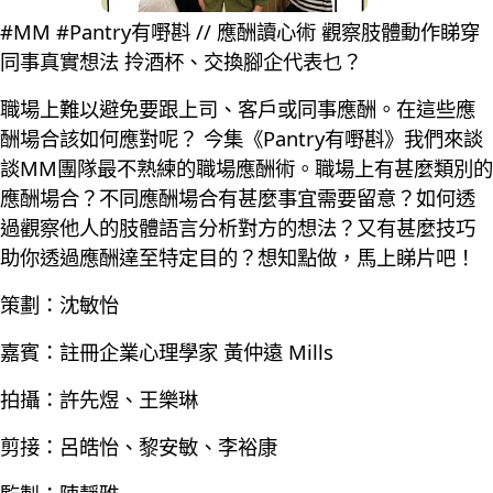
#MM #Pantry有嘢斟 // 應酬讀心術 觀察肢體動作睇穿
同事真實想法 拎酒杯、交換腳企代表乜？
職場上難以避免要跟上司、客戶或同事應酬。在這些應
酬場合該如何應對呢？ 今集《Pantry有嘢斟》我們來談
談MM團隊最不熟練的職場應酬術。職場上有甚麼類別的
應酬場合？不同應酬場合有甚麼事宜需要留意？如何透
過觀察他人的肢體語言分析對方的想法？又有甚麼技巧
助你透過應酬達至特定目的？想知點做，馬上睇片吧！
策劃：沈敏怡
嘉賓：註冊企業心理學家 黃仲遠 Mills
拍攝：許先煜、王樂琳
剪接：呂皓怡、黎安敏、李裕康