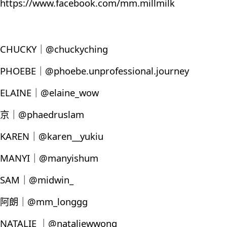
https://www.facebook.com/mm.millmilk
CHUCKY｜@chuckyching
PHOEBE｜@phoebe.unprofessional.journey
ELAINE｜@elaine_wow
京｜@phaedruslam
KAREN｜@karen__yukiu
MANYI｜@manyishum
SAM｜@midwin_
阿朗｜@mm_longgg
NATALIE ｜@nataliewwong