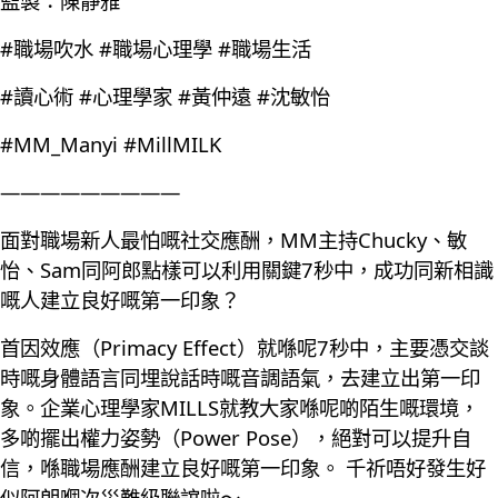
監製：陳靜雅
#職場吹水 #職場心理學 #職場生活
#讀心術 #心理學家 #黃仲遠 #沈敏怡
#MM_Manyi #MillMILK
—————————
面對職場新人最怕嘅社交應酬，MM主持Chucky、敏
怡、Sam同阿郎點樣可以利用關鍵7秒中，成功同新相識
嘅人建立良好嘅第一印象？
首因效應（Primacy Effect）就喺呢7秒中，主要憑交談
時嘅身體語言同埋說話時嘅音調語氣，去建立出第一印
象。企業心理學家MILLS就教大家喺呢啲陌生嘅環境，
多啲擺出權力姿勢（Power Pose），絕對可以提升自
信，喺職場應酬建立良好嘅第一印象。 千祈唔好發生好
似阿朗嗰次災難級聯誼啦～