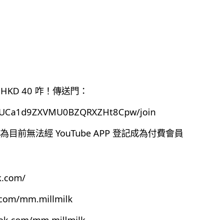
HKD 40 咋！傳送門：
el/UCa1d9ZXVMU0BZQRXZHt8Cpw/join
前無法經 YouTube APP 登記成為付費會員
k.com/
.com/mm.millmilk
ook.com/mm.millmilk