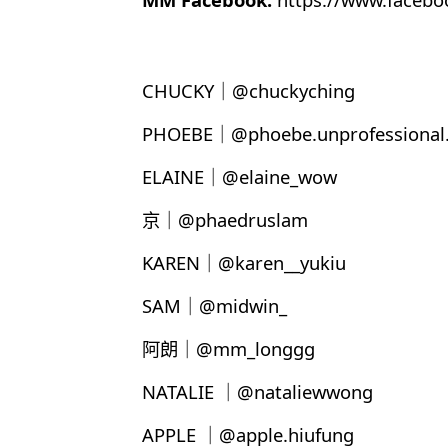
CHUCKY｜@chuckyching
PHOEBE｜@phoebe.unprofessional.
ELAINE｜@elaine_wow
京｜@phaedruslam
KAREN｜@karen__yukiu
SAM｜@midwin_
阿朗｜@mm_longgg
NATALIE ｜@nataliewwong
APPLE ｜@apple.hiufung