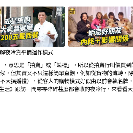
店 拆解夜冷貨平價運作模式
ão」，意思是「拍賣」或「競標」，所以從拍賣行叫價買
候，但其實又不只這樣簡單直觀，例如從貨物的流轉，
不大搞婚禮），從客人的購物模式好似由以前會執名牌
種生活》跟訪一間零零碎碎甚麼都會收的夜冷行，來看看