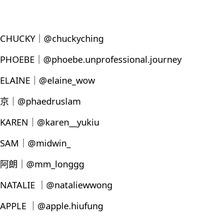
CHUCKY｜@chuckyching
PHOEBE｜@phoebe.unprofessional.journey
ELAINE｜@elaine_wow
京｜@phaedruslam
KAREN｜@karen__yukiu
SAM｜@midwin_
阿朗｜@mm_longgg
NATALIE ｜@nataliewwong
APPLE ｜@apple.hiufung