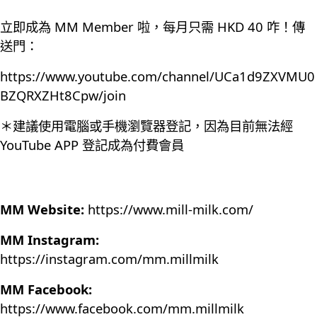
立即成為 MM Member 啦，每月只需 HKD 40 咋！傳
送門：
https://www.youtube.com/channel/UCa1d9ZXVMU0
BZQRXZHt8Cpw/join
＊建議使用電腦或手機瀏覽器登記，因為目前無法經
YouTube APP 登記成為付費會員
MM Website:
https://www.mill-milk.com/
MM Instagram:
https://instagram.com/mm.millmilk
MM Facebook:
https://www.facebook.com/mm.millmilk