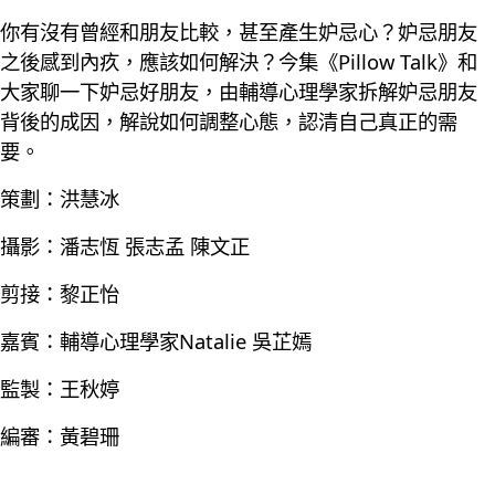
你有沒有曾經和朋友比較，甚至產生妒忌心？妒忌朋友
之後感到內疚，應該如何解決？今集《Pillow Talk》和
大家聊一下妒忌好朋友，由輔導心理學家拆解妒忌朋友
背後的成因，解說如何調整心態，認清自己真正的需
要。
策劃：洪慧冰
攝影：潘志恆 張志孟 陳文正
剪接：黎正怡
嘉賓：輔導心理學家Natalie 吳芷嫣
監製：王秋婷
編審：黃碧珊