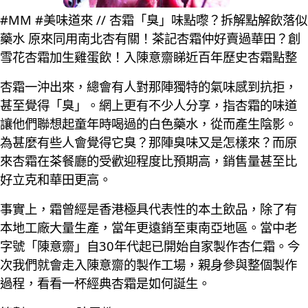
#MM #美味道來 // 杏霜「臭」味點嚟？拆解點解飲落似
藥水 原來同用南北杏有關！茶記杏霜仲好賣過華田？創
雪花杏霜加生雞蛋飲！入陳意齋睇近百年歷史杏霜點整
杏霜一沖出來，總會有人對那陣獨特的氣味感到抗拒，
甚至覺得「臭」。網上更有不少人分享，指杏霜的味道
讓他們聯想起童年時喝過的白色藥水，從而產生陰影。
為甚麼有些人會覺得它臭？那陣臭味又是怎樣來？而原
來杏霜在茶餐廳的受歡迎程度比預期高，銷售量甚至比
好立克和華田更高。
事實上，霜曾經是香港極具代表性的本土飲品，除了有
本地工廠大量生產，當年更遠銷至東南亞地區。當中老
字號「陳意齋」自30年代起已開始自家製作杏仁霜。今
次我們就會走入陳意齋的製作工場，親身參與整個製作
過程，看看一杯經典杏霜是如何誕生。