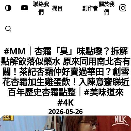
聯絡我
關於我
欄目
創作者
們
們
#MM｜杏霜「臭」味點嚟？拆解
點解飲落似藥水 原來同用南北杏有
關！茶記杏霜仲好賣過華田？創雪
花杏霜加生雞蛋飲！入陳意齋睇近
百年歷史杏霜點整｜#美味道來
#4K
2026-05-26