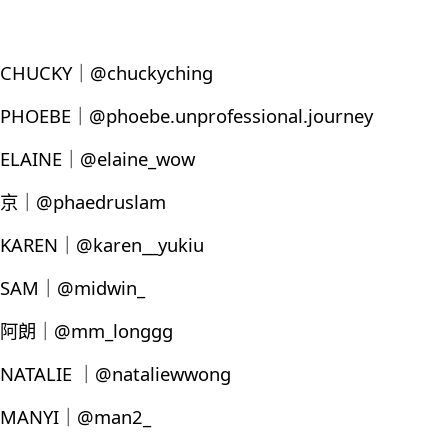
CHUCKY｜@chuckyching
PHOEBE｜@phoebe.unprofessional.journey
ELAINE｜@elaine_wow
京｜@phaedruslam
KAREN｜@karen__yukiu
SAM｜@midwin_
阿朗｜@mm_longgg
NATALIE ｜@nataliewwong
MANYI｜@man2_