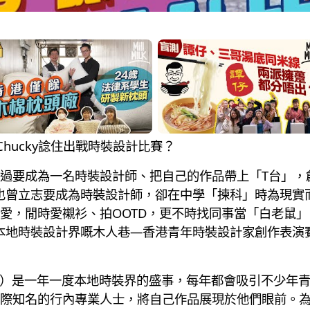
戰！Chucky諗住出戰時裝設計比賽？
過要成為一名時裝設計師、把自己的作品帶上「T台」，
法，也曾立志要成為時裝設計師，卻在中學「揀科」時為現
裝的熱愛，閒時愛襯衫、拍OOTD，更不時找同事當「白老
次本地時裝設計界嘅木人巷—香港青年時裝設計家創作表演
C）是一年一度本地時裝界的盛事，每年都會吸引不少年
際知名的行內專業人士，將自己作品展現於他們眼前。為