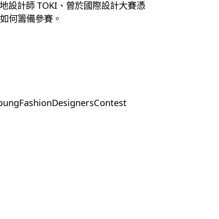
本地設計師 TOKI、曾於國際設計大賽憑
經如何籌備參賽。
FashionDesignersContest