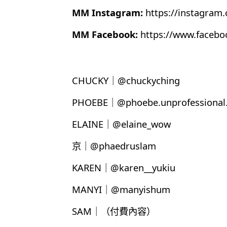
MM Instagram:
https://instagram
MM Facebook:
https://www.faceb
CHUCKY｜@chuckyching
PHOEBE｜@phoebe.unprofessional.
ELAINE｜@elaine_wow
京｜@phaedruslam
KAREN｜@karen__yukiu
MANYI｜@manyishum
SAM｜（付費內容）