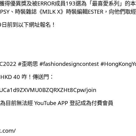
同時獲得優異獎及被ERROR成員193選為「最喜愛系列」的
Y、時裝雜誌《MILK X》時裝編輯ESTER，向他們取
19日前到以下網址報名！
歪啲思 #fashiondesigncontest #HongKongYoung
HKD 40 咋！傳送門：
el/UCa1d9ZXVMU0BZQRXZHt8Cpw/join
前無法經 YouTube APP 登記成為付費會員
k.com/