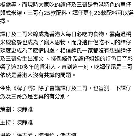
椒醬等，而現時大家吃的譚仔及三哥是香港特色的車仔
麵式米線，三哥有25款配料，譚仔更有26款配料可以選
擇。
譚仔及三哥米線成為香港人每日必吃的食物，雲南過橋
米線套餐也成為了窮人恩物，而身邊伴侶吃不同的譚仔
辣度更成為了感情問題。相信譚氏一家都沒有想過譚仔
及三哥會生出潮文 、擇偶條件及譚仔姐姐的特色口音影
響了這20多年的香港人。直到這一刻，吃譚仔還是三哥
依然是香港人沒有共識的問題。
今集《牌子嘢》除了會講譚仔及三哥，也盲測一下譚仔
派及三哥派是否真的有分別。
策劃：陳靜雅
主持：陳靜雅
攝影：張志孟、陳港怡、潘志恆