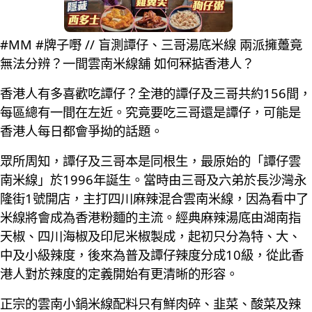
#MM #牌子嘢 // 盲測譚仔、三哥湯底米線 兩派擁躉竟
無法分辨？一間雲南米線舖 如何冧掂香港人？
香港人有多喜歡吃譚仔？全港的譚仔及三哥共約156間，
每區總有一間在左近。究竟要吃三哥還是譚仔，可能是
香港人每日都會爭拗的話題。
眾所周知，譚仔及三哥本是同根生，最原始的「譚仔雲
南米線」於1996年誕生。當時由三哥及六弟於長沙灣永
隆街1號開店，主打四川麻辣混合雲南米線，因為看中了
米線將會成為香港粉麵的主流。經典麻辣湯底由湖南指
天椒、四川海椒及印尼米椒製成，起初只分為特、大、
中及小級辣度，後來為普及譚仔辣度分成10級，從此香
港人對於辣度的定義開始有更清晰的形容。
正宗的雲南小鍋米線配料只有鮮肉碎、韭菜、酸菜及辣