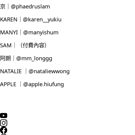
京｜@phaedruslam
KAREN｜@karen__yukiu
MANYI｜@manyishum
SAM｜（付費內容）
阿朗｜@mm_longgg
NATALIE ｜@nataliewwong
APPLE ｜@apple.hiufung