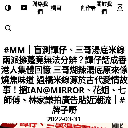
聯絡我
關於我
欄目
創作者
們
們
#MM｜盲測譚仔、三哥湯底米線
兩派擁躉竟無法分辨？譚仔話成香
港人集體回憶 三哥煳辣湯底原來係
燒焦味道 過橋米線源於古代愛情故
事！搵IAN@MIRROR、花姐、七
師傅、林家謙拍廣告貼近潮流｜#
牌子嘢
2022-03-31