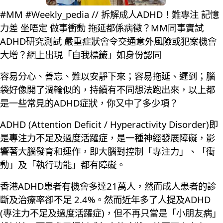
#MM #Weekly_pedia // 拆解成人ADHD！難專注 記憶
力差 坐唔定 做事衝動 拖延都係病徵？MM同事實試
ADHD研究測試 嚴重症狀會令交通意外風險​或犯案機會
大增？網上出現「自我標籤」如身份認同
容易分心、善忘、難以安靜下來；容易拖延、遲到；腦
袋好像開了渦輪似的，持續有不同想法跑出來，以上都
是一些常見的ADHD症狀，你又中了多少項？
ADHD (Attention Deficit / Hyperactivity Disorder)即
是專注力不足及過度活躍症，是一種神經發展障礙，影
響著大腦發育和運作，即大腦對控制「專注力」、「衝
動」及「執行功能」都有障礙。
香港ADHD患者有機會多達21萬人，然而成人患者的診
斷及治療率卻不足 2.4%。然而近年多了人提及ADHD
(專注力不足及過度活躍症)，但不再只當是「小朋友病」