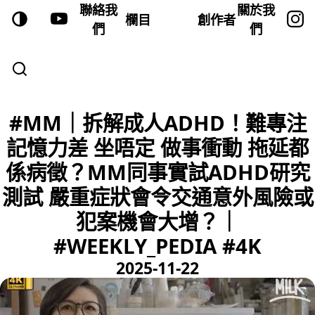
聯絡我
關於我
欄目
創作者
們
們
#MM｜拆解成人ADHD！難專注
記憶力差 坐唔定 做事衝動 拖延都
係病徵？MM同事實試ADHD研究
測試 嚴重症狀會令交通意外風險​或
犯案機會大增？｜
#WEEKLY_PEDIA #4K
2025-11-22