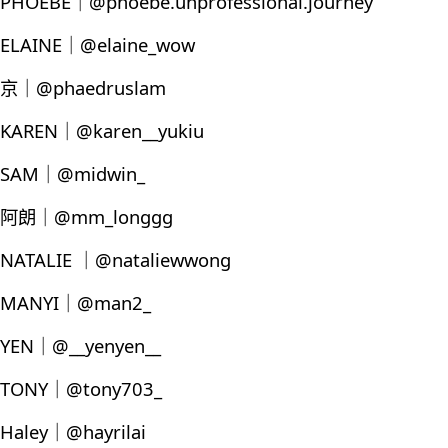
PHOEBE｜@phoebe.unprofessional.journey
ELAINE｜@elaine_wow
京｜@phaedruslam
KAREN｜@karen__yukiu
SAM｜@midwin_
阿朗｜@mm_longgg
NATALIE ｜@nataliewwong
MANYI｜@man2_
YEN｜@__yenyen__
TONY｜@tony703_
Haley｜@hayrilai