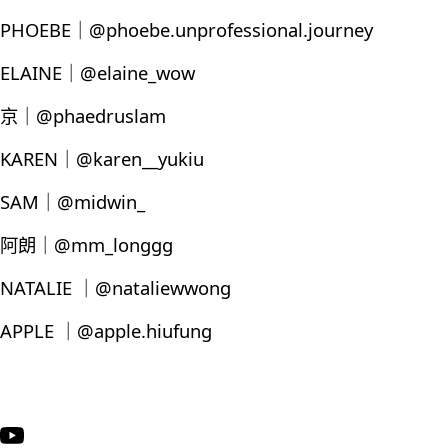
PHOEBE｜@phoebe.unprofessional.journey
ELAINE｜@elaine_wow
京｜@phaedruslam
KAREN｜@karen__yukiu
SAM｜@midwin_
阿朗｜@mm_longgg
NATALIE ｜@nataliewwong
APPLE ｜@apple.hiufung