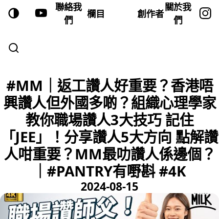
聯絡我
關於我
欄目
創作者
們
們
#MM｜返工讚人好重要？香港唔
興讚人但外國多啲？組織心理學家
教你職場讚人3大技巧 記住
「JEE」！分享讚人5大方向 點解讚
人咁重要？MM最叻讚人係邊個？
｜#PANTRY有嘢斟 #4K
2024-08-15