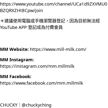
https://www.youtube.com/channel/UCa1d9ZXVMU0
BZQRXZHt8Cpw/join
＊建議使用電腦或手機瀏覽器登記，因為目前無法經
YouTube APP 登記成為付費會員
MM Website:
https://www.mill-milk.com/
MM Instagram:
https://instagram.com/mm.millmilk
MM Facebook:
https://www.facebook.com/mm.millmilk
CHUCKY｜@chuckyching