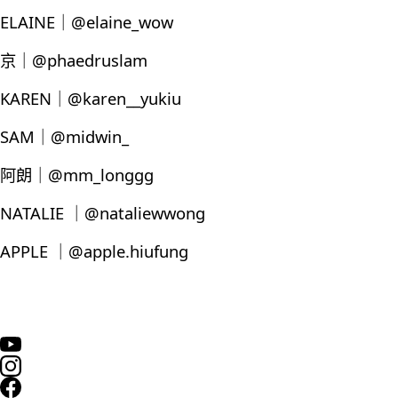
ELAINE｜@elaine_wow
京｜@phaedruslam
KAREN｜@karen__yukiu
SAM｜@midwin_
阿朗｜@mm_longgg
NATALIE ｜@nataliewwong
APPLE ｜@apple.hiufung