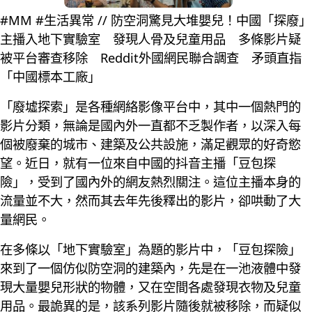
#MM #生活異常 // 防空洞驚見大堆嬰兒！中國「探廢」
主播入地下實驗室 發現人骨及兒童用品 多條影片疑
被平台審查移除 Reddit外國網民聯合調查 矛頭直指
「中國標本工廠」
「廢墟探索」是各種網絡影像平台中，其中一個熱門的
影片分類，無論是國內外一直都不乏製作者，以深入每
個被廢棄的城市、建築及公共設施，滿足觀眾的好奇慾
望。近日，就有一位來自中國的抖音主播「豆包探
險」，受到了國內外的網友熱烈關注。這位主播本身的
流量並不大，然而其去年先後釋出的影片，卻哄動了大
量網民。
在多條以「地下實驗室」為題的影片中，「豆包探險」
來到了一個仿似防空洞的建築內，先是在一池液體中發
現大量嬰兒形狀的物體，又在空間各處發現衣物及兒童
用品。最詭異的是，該系列影片隨後就被移除，而疑似