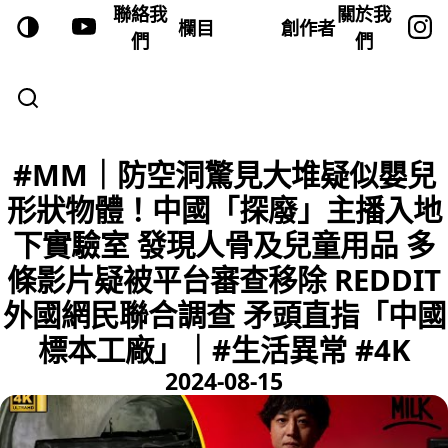
聯絡我
關於我
欄目
創作者
們
們
#MM｜防空洞驚見大堆疑似嬰兒
形狀物體！中國「探廢」主播入地
下實驗室 發現人骨及兒童用品 多
條影片疑被平台審查移除 REDDIT
外國網民聯合調查 矛頭直指「中國
標本工廠」｜#生活異常 #4K
2024-08-15