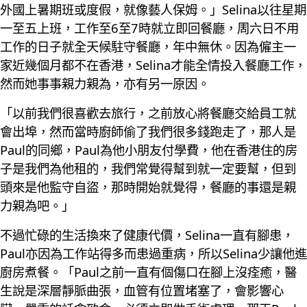
外國上暑期班或度假，就像藝人保姆。」Selina以往星期
一至五上班，工作至6至7時就立即回餐廳，周六日不用
工作的日子就全天候駐守餐廳，年中無休。因為僱主一
家近幾個月都不在香港，Selina才能全情投入餐廳工作，
然而她事事親力親為，亦有另一原因。
「以前我們很喜歡去旅行，之前放心將餐廳交給員工就
會出埠，然而當時廚師偷了我們很多錢跑走了，那人是
Paul的同鄉，Paul為他小朋友付學費，他在香港住的房
子是我們為他租的，我們常覺得幫到就一定要幫，但到
頭來是他監守自盜，那時開始就覺得，餐廳的事還是親
力親為吧。」
不過忙碌的生活換來了健康代價，Selina一直有腳患，
Paul亦因為工作站得多而患過重病，所以Selina少讓他進
廚房煮餐。「Paul之前一直有個傷口在腳上沒痊癒，醫
生說是深層靜脈曲張，血管有位置堵塞了，會影響心