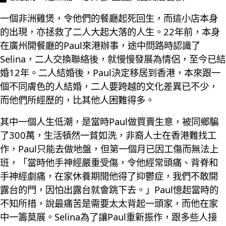
一個非洲雞煲，令他們的餐廳起死回生，而這小店本身
的出現，亦拯救了二人大起大落的人生。22年前，本身
在廣州開餐廳的Paul來港辦事，途中問路時認識了
Selina，二人交換聯絡後，就慢慢發展為情侶，至今已結
婚12年。二人結婚後，Paul決定移居到香港，本來跟一
個不同膚色的人結婚，二人要跨越的文化差異已不少，
而他們所經歷的，比其他人困難得多。
其中一個人生低潮，是當時Paul做買賣生意，被同鄉騙
了300萬，生活頓然一貧如洗，非裔人士在香港難找工
作，Paul只能去做地盤，但第一個月已因工傷而無法上
班，「當時他手神經嚴重受傷，令他經常頭痛、背脊和
手神經劇痛，在家休養期間他得了抑鬱症，我們不敢開
露台的門，因怕出露台就會跳下去。」Paul憶起當時的
不知所措，說最痛苦是需要太太背起一頭家，而他在家
中一籌莫展。Selina為了讓Paul重新振作，跟多些人接