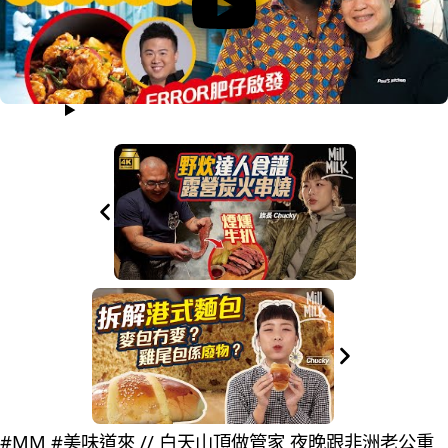
#MM #美味道來 // 白天山頂做管家 夜晚跟非洲老公重