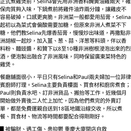
正式煮雞煲前，Selina會先用非洲香料醃黃油雞兩天，確
保肉質夠入味，下鍋煮前將雞件油炸兩分鐘，讓雞皮不
容易破掉，口感更爽脆。非洲菜一般都愛用茄膏，Selina
起初以為菜式會偏酸需要加糖，但原來非洲人煮菜不下
糖，他們教Selina先爆香茄膏，慢慢炒出味道，再撒點非
洲胡椒一起炒，加入薑、葱、蒜、洋葱等料頭，伴以香
料粉、麵豉醬，和贊下以8至10種非洲樹根浸泡出來的烈
酒，便泡製出融合了非洲風味，同時保留廣東菜特色的
雞煲。
餐廳舖面很小，平日只有Selina和Paul兩夫婦加一位菲律
賓廚師打理。Selina主要負責樓面、買食材和廚房煮食；
Paul則負責水吧、訂非洲貨品、搬抬等工作。近幾個月
開始做外賣後二人忙上加忙，因為他們煮完的外賣訂
單，都是免費運親自送到18區地鐵沿線交收，所以煮
餐、買食材、物流等時間都要配合得剛剛好。
█ 被騙財、遇工傷、患抑鬱 重慶大廈開店自救