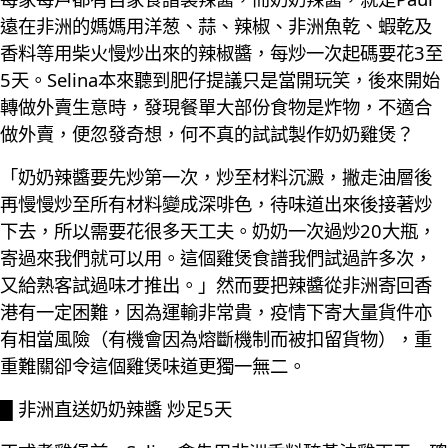
遠在非洲的媽媽用洋葱、蒜、辣椒、非洲魚乾、蝦乾及
香料等用柴火慢炒出來的辣椒醬，每炒一次起碼要花3至
5天。Selina本來聽到肥仔提議只是當開玩笑，後來開始
轉做外賣生意時，發現餐單大部份食物是炸物，不適合
做外賣，便忽發奇想，何不真的試試製作奶奶雞煲？
「奶奶辣醬要先炒第一次，炒至材料沉澱，撇走油層後
再慢慢炒至所有材料變成深啡色，待味道出來後接著炒
下去，所以需要花很多天工夫。奶奶一次過炒20大瓶，
寄過來我們就可以用。這個雞煲食譜我們試過許多次，
又給熟客試過味才推出。」然而要把辣醬從非洲寄回香
港有一定困難，因為運輸非常貴，疫情下寄大量貨件亦
有相當風險（有機會因為熔斷機制而被扣留貨物），重
重難關卻令這個雞煲味道更獨一無二。
█ 非洲直送奶奶辣醬 炒足5天