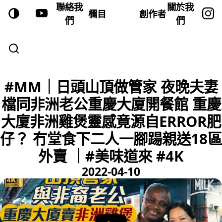
聯絡我
關於我
欄目
創作者
們
們
#MM｜日頭山頂做管家 夜晚夫妻
檔同非洲老公重慶大廈開餐館 重慶
大廈非洲雞煲靈感竟源自ERROR肥
仔？ 冇堂食下二人一腳踼親送18區
外賣 ｜#美味道來 #4K
2022-04-10