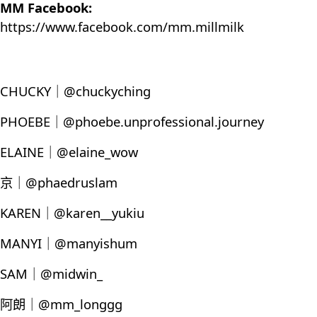
MM Facebook:
https://www.facebook.com/mm.millmilk
CHUCKY｜@chuckyching
PHOEBE｜@phoebe.unprofessional.journey
ELAINE｜@elaine_wow
京｜@phaedruslam
KAREN｜@karen__yukiu
MANYI｜@manyishum
SAM｜@midwin_
阿朗｜@mm_longgg