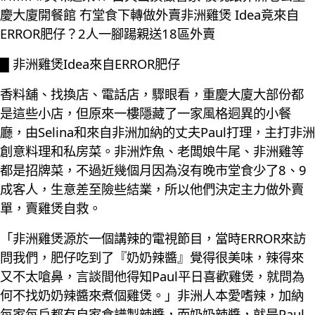
慶大廈開餐館 冇堂食下轉做外賣非洲雞煲 Idea竟來自
ERROR肥仔？2人一腳踼親送18區外賣
█ 非洲雞煲Idea來自ERROR肥仔
香料舖、找換店、電話店，驟眼看，重慶大廈大部份都
是這些小店，但原來一樓隱藏了一家風格迵異的小餐
廳，由Selina和來自非洲加納的丈夫Paul打理，主打非洲
創意料理和私房菜。非洲炸魚、老闆娘牛尾、非洲雞等
都是招牌菜，不過近幾個月因為沒有晚市堂食少了8、9
成客人，生意差至險些結業，所以他們決定主力做外賣
單，賣雞煲自救。
「非洲雞煲源於一個講辣的電視節目，當時ERROR來訪
問我們，肥仔吃到了『奶奶辣醬』覺得很美味，辣得來
又不太嗆鼻，言談間他得知Paul平日喜歡雞煲，就問為
何不找奶奶辣醬來煮個雞煲。」非洲人本愛嗜辣，加納
每家每戶都有自家食譜製辣醬，而奶奶辣醬，就是Paul