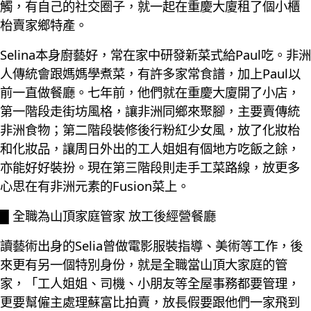
觸，有自己的社交圈子，就一起在重慶大廈租了個小櫃
枱賣家鄉特產。
Selina本身廚藝好，常在家中研發新菜式給Paul吃。非洲
人傳統會跟媽媽學煮菜，有許多家常食譜，加上Paul以
前一直做餐廳。七年前，他們就在重慶大廈開了小店，
第一階段走街坊風格，讓非洲同鄉來聚腳，主要賣傳統
非洲食物；第二階段裝修後行粉紅少女風，放了化妝枱
和化妝品，讓周日外出的工人姐姐有個地方吃飯之餘，
亦能好好裝扮。現在第三階段則走手工菜路線，放更多
心思在有非洲元素的Fusion菜上。
█ 全職為山頂家庭管家 放工後經營餐廳
讀藝術出身的Selia曾做電影服裝指導、美術等工作，後
來更有另一個特別身份，就是全職當山頂大家庭的管
家，「工人姐姐、司機、小朋友等全屋事務都要管理，
更要幫僱主處理蘇富比拍賣，放長假要跟他們一家飛到