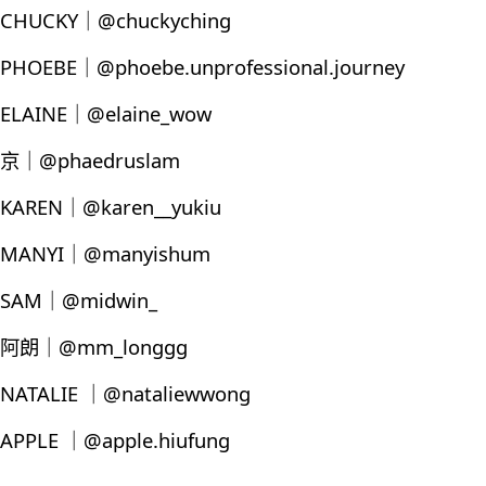
CHUCKY｜@chuckyching
PHOEBE｜@phoebe.unprofessional.journey
ELAINE｜@elaine_wow
京｜@phaedruslam
KAREN｜@karen__yukiu
MANYI｜@manyishum
SAM｜@midwin_
阿朗｜@mm_longgg
NATALIE ｜@nataliewwong
APPLE ｜@apple.hiufung