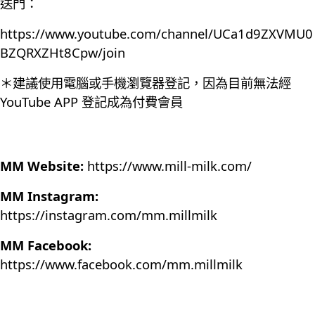
送門：
https://www.youtube.com/channel/UCa1d9ZXVMU0
BZQRXZHt8Cpw/join
＊建議使用電腦或手機瀏覽器登記，因為目前無法經
YouTube APP 登記成為付費會員
MM Website:
https://www.mill-milk.com/
MM Instagram:
https://instagram.com/mm.millmilk
MM Facebook:
https://www.facebook.com/mm.millmilk