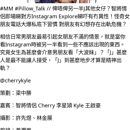
#MM #Pillow_Talk // 俾唔俾另一半J其他女仔？智將情
侶即場睇對方Instagram Explore睇吓有冇異性！怪奇女
朋友電話大爆私底下習慣 對朋友有幻想存在出軌危機？
相信日常男朋友最易引起女朋友不滿的情景，就是當你
看Instagram時被另一半看到一些不應該出現的東西。
究竟女生為甚麼會介意男朋友看「大波妹」？「J」甚麼
人是最不能讓人接受，「J」到甚麼地步才算是精神出
軌？
@cherrykyle
策劃：梁中勝
嘉賓：智將情侶 Cherry 李星熲 Kyle 王啟豪
攝影：許先煜、林金展