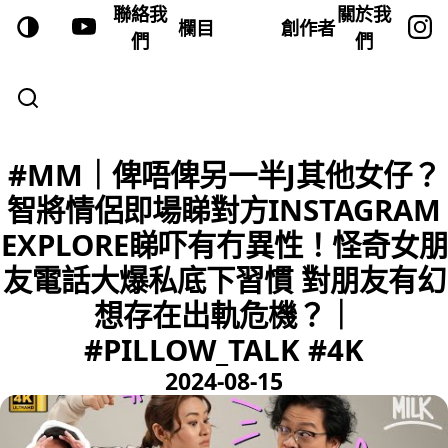
聯絡我
關於我
欄目
創作者
們
們
#MM｜俾唔俾另一半J其他女仔？
智將情侶即場睇對方INSTAGRAM
EXPLORE睇吓有冇異性！怪奇女朋
友電話大爆私底下習慣 對朋友有幻
想存在出軌危機？｜
#PILLOW_TALK #4K
2024-08-15