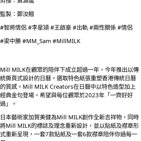
剪接：黃灝嵐
監製：鄭汝翹
#智將情侶 #李星熲 #王啟豪 #出軌 #兩性關係 #情侶
#梁中勝 #MM_Sam #MillMILK
Mill MILK在觀眾的陪伴下成立超過一年，今年推出以傳
統撕頁式設計的日曆，選取特色紙張重塑香港傳統日曆
的質感。Mill MILK Creators在日曆中以特色造型加上
經典金句登場，希望與每位觀眾於2023年「一齊好好
過」。
日本藝術家加賀美健為Mill MILK創作全新吉祥物，同時
將Mill MILK的標誌及理念重新設計，並以貼紙及襟章形
式重新呈現，一套7款貼紙及一套6款襟章陪伴你過每一