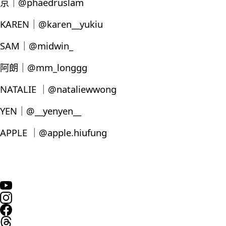
京｜@phaedruslam
KAREN｜@karen__yukiu
SAM｜@midwin_
阿朗｜@mm_longgg
NATALIE ｜@nataliewwong
YEN｜@__yenyen__
APPLE ｜@apple.hiufung