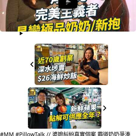
#MM #PillowTalk // 婆媳糾紛真實個案 霸道奶奶爭湊