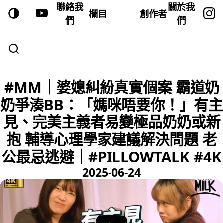
聯絡我
關於我
欄目
創作者
們
們
#MM｜婆媳糾紛真實個案 霸道奶
奶爭湊BB：「媽咪唔要你！」有主
見、完美主義者易變極品奶奶或新
抱 輔導心理學家建議解決問題 老
公最忌逃避｜#PILLOWTALK #4K
2025-06-24