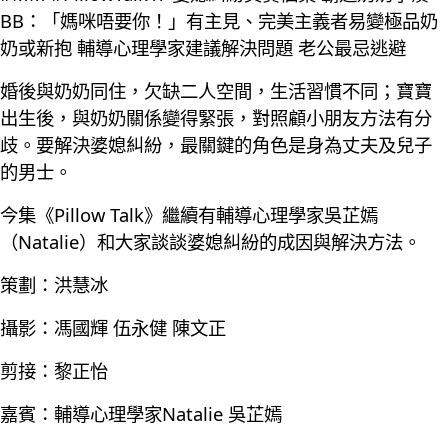
BB：「媽咪唔要你！」有主見、完美主義者易變極品奶
奶或新抱 輔導心理學家建議解決問題 老公最忌逃避
婚後與奶奶同住，欠缺二人空間，生活習慣不同；寶寶
出生後，與奶奶關係變得緊張，對照顧小朋友方法有分
歧。要解決婆媳糾紛，最關鍵的角色是身為丈夫及兒子
的男士。
今集《Pillow Talk》繼續有輔導心理學家吳芷嫣
（Natalie）和大家談談婆媳糾紛的成因與解決方法。
策劃：洪慧冰
攝影：馮國輝 伍永健 陳文正
剪接：黎正怡
嘉賓：輔導心理學家Natalie 吳芷嫣