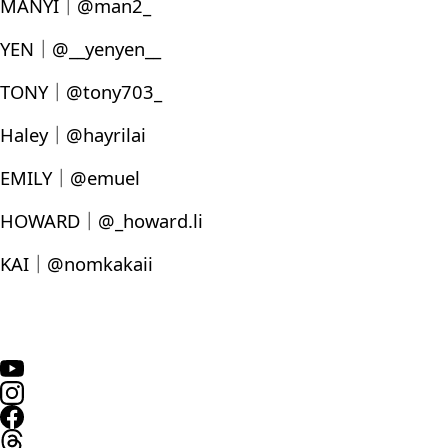
MANYI｜@man2_
YEN｜@__yenyen__
TONY｜@tony703_
Haley｜@hayrilai
EMILY｜@emuel
HOWARD｜@_howard.li
KAI｜@nomkakaii