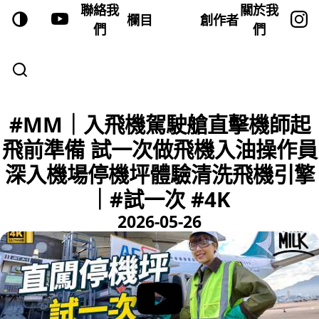
聯絡我
關於我
欄目
創作者
們
們
#MM｜入飛機駕駛艙直擊機師起
飛前準備 試一次做飛機入油操作員
深入機場停機坪體驗清洗飛機引擎
｜#試一次 #4K
2026-05-26