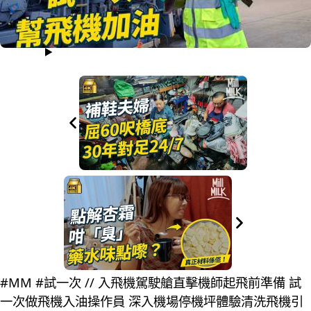
#MM #試一次 // 入飛機駕駛艙直擊機師起飛前準備 試
一次做飛機入油操作員 深入機場停機坪體驗清洗飛機引