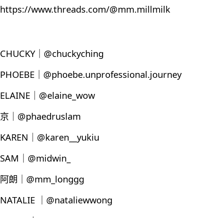
https://www.threads.com/@mm.millmilk
CHUCKY｜@chuckyching
PHOEBE｜@phoebe.unprofessional.journey
ELAINE｜@elaine_wow
京｜@phaedruslam
KAREN｜@karen__yukiu
SAM｜@midwin_
阿朗｜@mm_longgg
NATALIE ｜@nataliewwong