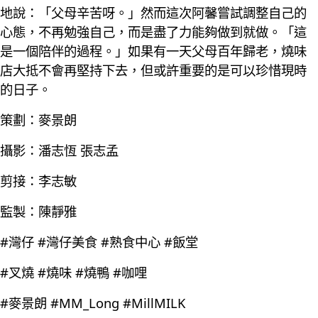
地說：「父母辛苦呀。」然而這次阿馨嘗試調整自己的
心態，不再勉強自己，而是盡了力能夠做到就做。「這
是一個陪伴的過程。」如果有一天父母百年歸老，燒味
店大抵不會再堅持下去，但或許重要的是可以珍惜現時
的日子。
策劃：麥景朗
攝影：潘志恆 張志孟
剪接：李志敏
監製：陳靜雅
#灣仔 #灣仔美食 #熟食中心 #飯堂
#叉燒 #燒味 #燒鴨 #咖哩
#麥景朗 #MM_Long #MillMILK