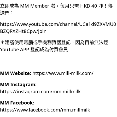
立即成為 MM Member 啦，每月只需 HKD 40 咋！傳
送門：
https://www.youtube.com/channel/UCa1d9ZXVMU0
BZQRXZHt8Cpw/join
＊建議使用電腦或手機瀏覽器登記，因為目前無法經
YouTube APP 登記成為付費會員
MM Website:
https://www.mill-milk.com/
MM Instagram:
https://instagram.com/mm.millmilk
MM Facebook:
https://www.facebook.com/mm.millmilk