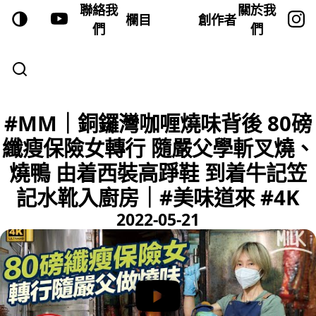
聯絡我
關於我
欄目
創作者
們
們
#MM｜銅鑼灣咖喱燒味背後 80磅
纖瘦保險女轉行 隨嚴父學斬叉燒、
燒鴨 由着西裝高踭鞋 到着牛記笠
記水靴入廚房｜#美味道來 #4K
2022-05-21