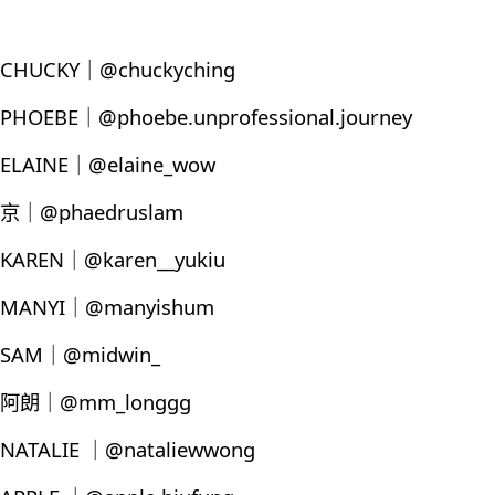
CHUCKY｜@chuckyching
PHOEBE｜@phoebe.unprofessional.journey
ELAINE｜@elaine_wow
京｜@phaedruslam
KAREN｜@karen__yukiu
MANYI｜@manyishum
SAM｜@midwin_
阿朗｜@mm_longgg
NATALIE ｜@nataliewwong