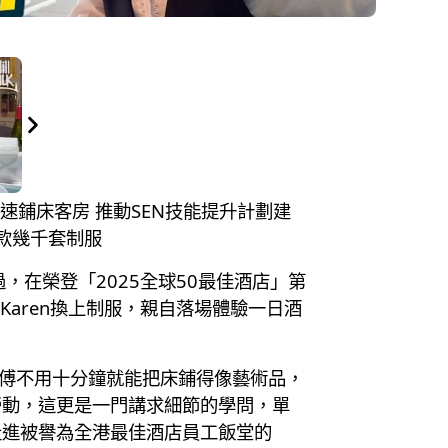
鐘極速鋪床客房 推動SEN技能提升計劃建
款幾千套制服
過，在榮登「2025全球50最佳酒店」第
Karen換上制服，親自落場體驗一日酒
師傅不用十分鐘就能把床鋪得像藝術品，
勞動，這更是一門講求細節的學問，單
走進被譽為全港最佳酒店員工飯堂的