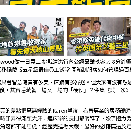
osewood做一日員工 挑戰清潔行內公認最難執客房 8分
揭秘隱藏版五星級最佳員工飯堂 開箱制服房如何管理過百
大家通常只會留意海景有多美、床鋪有多舒適。但大家有沒有想
）背後，其實隱藏著一場又一場的「硬仗」？今集《試一次》
真的差點把毫無經驗的Karen擊潰。看著專業的房務部
時卻弄得滿頭大汗，連床單的長闊都調轉了。除了體力
角落都不能馬虎。經歷完這場大戰，最好的慰藉莫過於