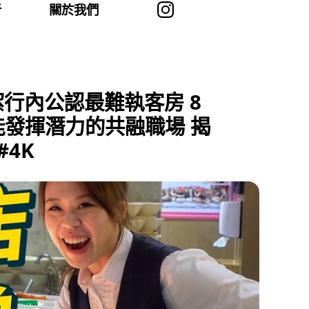
者
關於我們
潔行內公認最難執客房 8
能發揮潛力的共融職場 揭
4K