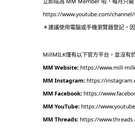
立即成為 MM Member 啦，每月只需 
https://www.youtube.com/chann
＊建議使用電腦或手機瀏覽器登記，因為目
MillMILK僅有以下官方平台，並沒
MM Website:
https://www.mill-mil
MM Instagram:
https://instagram
MM Facebook:
https://www.faceb
MM YouTube:
https://www.youtub
MM Threads:
https://www.thread