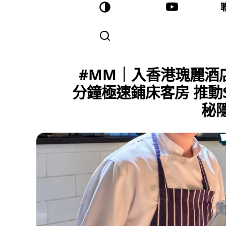
#MM｜入香港瑰麗酒店
分鐘極速鋪床客房 推動
秘