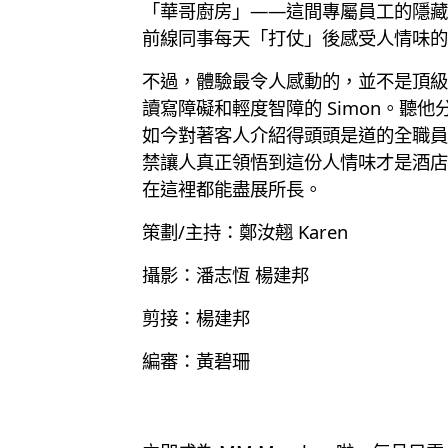
「華哥廚房」——這間專屬員工的隱藏
前線同事每天「打仗」後感受人情味的
不過，體驗最令人感動的，並不是頂級的奢
讀寫障礙和輕度智障的 Simon。聽
如今對著客人介紹得頭頭是道的全職員
禁讓人真正領悟到這份人情味才是酒店
在這裡都能盡展所長。
策劃/主持：鄭汝翹 Karen
攝影：潘志恆 楊建邦
剪接：楊建邦
編審：黃碧珊