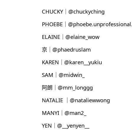
CHUCKY｜@chuckyching
PHOEBE｜@phoebe.unprofessional.
ELAINE｜@elaine_wow
京｜@phaedruslam
KAREN｜@karen__yukiu
SAM｜@midwin_
阿朗｜@mm_longgg
NATALIE ｜@nataliewwong
MANYI｜@man2_
YEN｜@__yenyen__