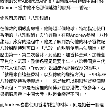
敬他的父母Albert及Annie，由傳統中菜轉做中菜Fine
Dining。當中他不忘那個遙遠的家鄉——香港。
倫敦廚房裡的「八珍甜醋」
在倫敦的頂級廚房裡，他跨越半個地球，特地指定使用
香港的「八珍甜醋」與竹昇麵。在與Andrew參觀「八珍
甜醋」廠房的過程中，他更了解到為何他的椰子雪糕配
八珍甜醋特別可口。「八珍」的甜醋使用古法釀造，經
歷由第一、第二次發酵，到蒸餾、加香料烹煮、加糖煮
至焦化、沉澱，整個過程足足要半年。八珍醬園第三代
掌舵人伍尚鈞（Trevor）說甜醋內那種深厚的香味，
「就是來自這些香料，以及傳統的釀造方法」。93年來
八珍都堅持香港製造，「一來是我可以親眼監督整個製
作流程，二來是廠房裡的師傅都在香港做了很多年，若
果把廠房搬上中國大陸，味道會變得不同」。
而Andrew喜歡使用香港製造的材料，則是抱著一個理