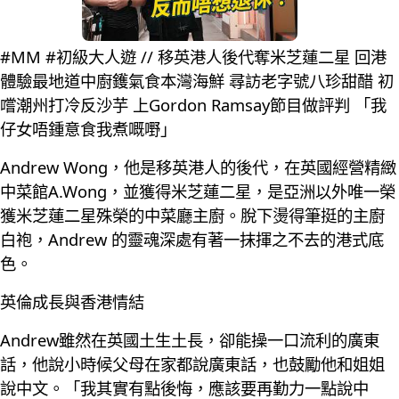
#MM #初級大人遊 // 移英港人後代奪米芝蓮二星 回港
體驗最地道中廚鑊氣食本灣海鮮 尋訪老字號八珍甜醋 初
嚐潮州打冷反沙芋 上Gordon Ramsay節目做評判 「我
仔女唔鍾意食我煮嘅嘢」
Andrew Wong，他是移英港人的後代，在英國經營精緻
中菜館A.Wong，並獲得米芝蓮二星，是亞洲以外唯一榮
獲米芝蓮二星殊榮的中菜廳主廚。脫下燙得筆挺的主廚
白袍，Andrew 的靈魂深處有著一抹揮之不去的港式底
色。
英倫成長與香港情結
Andrew雖然在英國土生土長，卻能操一口流利的廣東
話，他說小時候父母在家都說廣東話，也鼓勵他和姐姐
說中文。「我其實有點後悔，應該要再勤力一點說中