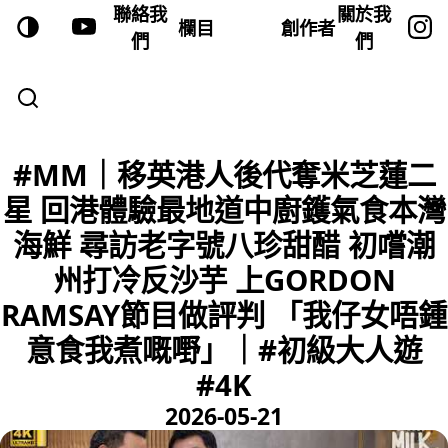
聯絡我
關於我
欄目
創作者
們
們
#MM｜移英港人後代奪米芝蓮二
星 回港體驗最地道中廚鑊氣食本灣
海鮮 尋訪老字號八珍甜醋 初嚐潮
州打冷反沙芋 上GORDON
RAMSAY節目做評判 「我仔女唔鍾
意食我煮嘅嘢」｜#初級大人遊
#4K
2026-05-21