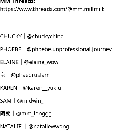
MM Threads:
https://www.threads.com/@mm.millmilk
CHUCKY｜@chuckyching
PHOEBE｜@phoebe.unprofessional.journey
ELAINE｜@elaine_wow
京｜@phaedruslam
KAREN｜@karen__yukiu
SAM｜@midwin_
阿朗｜@mm_longgg
NATALIE ｜@nataliewwong