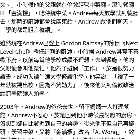
文。」小時候他的父親就在倫敦經營中菜廳，那時餐廳
叫「金滿樓」，吃傳統中菜。Andrew每天放學就到餐廳
去，那時的廚師都會說廣東話，Andrew 跟他們聊天，
「學的都是粗言穢語」。
雖然現在Andrew已登上 Gordon Ramsay的節目《Next
Level Chef》擔任評判的廚師，小時候 Andrew其實不喜
歡下廚。以前每當他學校成績不理想，去到餐廳，他的
父親便會叫他幫忙，他為了避開「工作」，於是很努力
讀書，成功入讀牛津大學修讀化學，他笑說：「讀了一
年就被踢出校，因為不夠勤力」，後來他又到倫敦政治
經濟學院讀人類學。
2003年，Andrew的爸爸去世，留下媽媽一人打理餐
館，Andrew不忍心，於是回到他小時候最討厭的廚房，
沒想到卻自此發掘到自己的興趣。後來他不但自己再鑽
研、學習中菜，又將「金滿樓」改名「A. Wong」，致