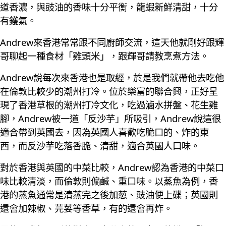
道香濃，與豉油的香味十分平衡，龍蝦新鮮清甜，十分
有鑊氣。
Andrew來香港常常跟不同廚師交流，這天他就剛好跟輝
哥聊起一種食材「雞頭米」，跟輝哥請教烹煮方法。
Andrew說每次來香港也是取經，於是我們就帶他去吃他
在倫敦比較少的潮州打冷。位於樂富的聯合興，正好呈
現了香港草根的潮州打冷文化，吃過滷水拼盤、花生雞
腳，Andrew被一道「反沙芋」所吸引，Andrew說這很
適合帶到英國去，因為英國人喜歡吃脆口的、炸的東
西，而反沙芋吃落香脆、清甜，適合英國人口味。
對於香港與英國的中菜比較，Andrew認為香港的中菜口
味比較清淡，而倫敦則偏鹹、重口味。以蒸魚為例，香
港的蒸魚通常是清蒸完之後加䓤、豉油便上碟；英國則
還會加辣椒、芫荽等香草，有的還會再炸。