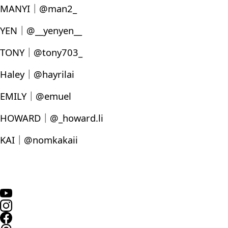
MANYI｜@man2_
YEN｜@__yenyen__
TONY｜@tony703_
Haley｜@hayrilai
EMILY｜@emuel
HOWARD｜@_howard.li
KAI｜@nomkakaii