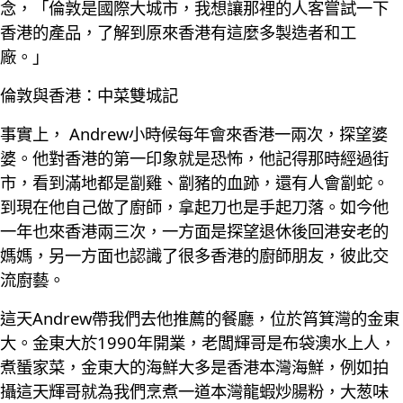
念，「倫敦是國際大城市，我想讓那裡的人客嘗試一下
香港的產品，了解到原來香港有這麼多製造者和工
廠。」
倫敦與香港：中菜雙城記
事實上， Andrew小時候每年會來香港一兩次，探望婆
婆。他對香港的第一印象就是恐怖，他記得那時經過街
市，看到滿地都是劏雞、劏豬的血跡，還有人會劏蛇。
到現在他自己做了廚師，拿起刀也是手起刀落。如今他
一年也來香港兩三次，一方面是探望退休後回港安老的
媽媽，另一方面也認識了很多香港的廚師朋友，彼此交
流廚藝。
這天Andrew帶我們去他推薦的餐廳，位於筲箕灣的金東
大。金東大於1990年開業，老闆輝哥是布袋澳水上人，
煮蜑家菜，金東大的海鮮大多是香港本灣海鮮，例如拍
攝這天輝哥就為我們烹煮一道本灣龍蝦炒腸粉，大葱味