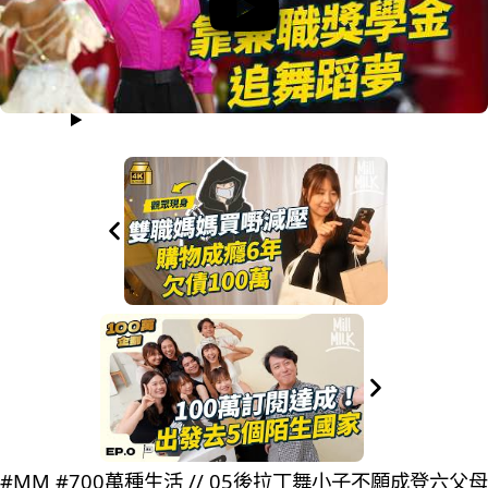
#MM #700萬種生活 // 05後拉丁舞小子不願成登六父母