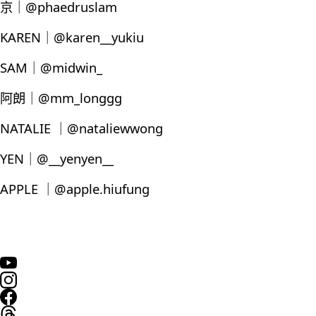
京｜@phaedruslam
KAREN｜@karen__yukiu
SAM｜@midwin_
阿朗｜@mm_longgg
NATALIE ｜@nataliewwong
YEN｜@__yenyen__
APPLE ｜@apple.hiufung