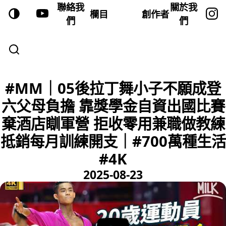
聯絡我
關於我
欄目
創作者
們
們
#MM｜05後拉丁舞小子不願成登
六父母負擔 靠獎學金自資出國比賽
棄酒店瞓軍營 拒收零用兼職做教練
抵銷每月訓練開支｜#700萬種生活
#4K
2025-08-23