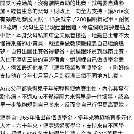
開支可達過萬，沒有體院資助的比賽，就需要自費參
加。經營生意的父母，財政上一向全力支持，讓Arie沒
有顧慮地發展天賦，13歲就拿了200個跳舞冠軍。耐何
18歲時，父母生意出現經營困難，令這個跳舞夢差點要
中斷。本身父母私家車全天候管接送，地鐵巴士都不太
懂得乘搭的小寶貝，就選擇做教練賺錢靠自己繼續追
夢。自資出國比賽省得都省，試過跟隊員到越南比賽，
入住平酒店三倍的軍營宿舍。還訓練自己做獎學金獵
人，例如最近他拿了「滙豐職業教育獎學金」，剛好能
支持他在今年七月至八月到亞洲三個不同地方比賽。
Arie父母都覺得兒子年紀輕輕便這麼生性，內心其實有
點心痛。不過Arie不覺得壓力來得早是一件壞事，認為
早一步能夠規劃自己將來，反而令自己行得更高更遠。
滙豐自1965年推出首個獎學金，多年來積極培育多元化
人才。六十年來，滙豐透過獎學金，支持來自不同學
科、超過7,500 名本地學生追夢。今次《700萬種生