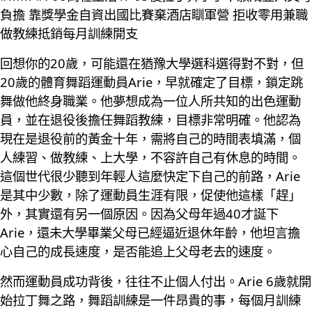
負擔 靠獎學金自資出國比賽棄酒店瞓軍營 拒收零用兼職
做教練抵銷每月訓練開支
回想你的20歲，可能還在猶豫大學選科選得對不對，但
20歲的體育舞蹈運動員Arie，早就確定了目標，鎖定跳
舞做他終身職業。他夢想成為一位人所共知的出色運動
員，並在退役後擔任舞蹈教練，目標非常明確。他認為
現在是退役前的黃金十年，需將自己的時間表填滿，個
人練習、做教練、上大學，不容許自己有休息的時間。
這個世代很少聽到年輕人這麼快定下自己的前路，Arie
是其中少數，除了運動員生涯有限，促使他這樣「趕」
外，其實還有另一個原因。因為父母年過40才誕下
Arie，還未大學畢業父母已經逼近退休年齡，他坦言擔
心自己的成長速度，是否能追上父母老去的速度。
然而運動員成功背後，往往不止個人付出。Arie 6歲就開
始拉丁舞之路，舞蹈訓練是一件昂貴的事，每個月訓練