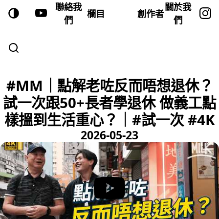
聯絡我
關於我
欄目
創作者
們
們
#MM｜點解老咗反而唔想退休？
試一次跟50+長者學退休 做義工點
樣搵到生活重心？｜#試一次 #4K
2026-05-23