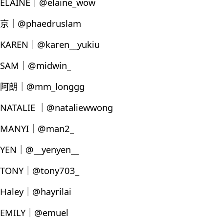
ELAINE｜@elaine_wow
京｜@phaedruslam
KAREN｜@karen__yukiu
SAM｜@midwin_
阿朗｜@mm_longgg
NATALIE ｜@nataliewwong
MANYI｜@man2_
YEN｜@__yenyen__
TONY｜@tony703_
Haley｜@hayrilai
EMILY｜@emuel