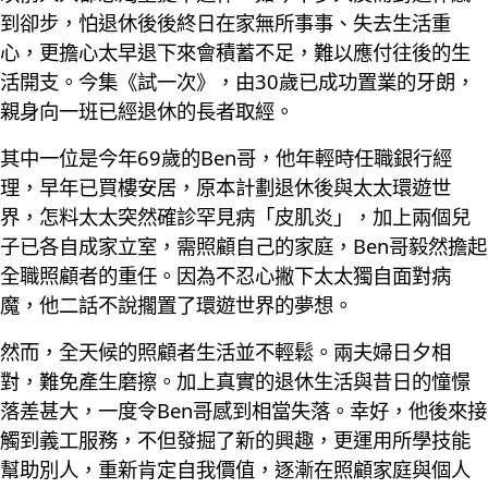
到卻步，怕退休後後終日在家無所事事、失去生活重
心，更擔心太早退下來會積蓄不足，難以應付往後的生
活開支。今集《試一次》，由30歲已成功置業的牙朗，
親身向一班已經退休的長者取經。
其中一位是今年69歲的Ben哥，他年輕時任職銀行經
理，早年已買樓安居，原本計劃退休後與太太環遊世
界，怎料太太突然確診罕見病「皮肌炎」，加上兩個兒
子已各自成家立室，需照顧自己的家庭，Ben哥毅然擔起
全職照顧者的重任。因為不忍心撇下太太獨自面對病
魔，他二話不說擱置了環遊世界的夢想。
然而，全天候的照顧者生活並不輕鬆。兩夫婦日夕相
對，難免產生磨擦。加上真實的退休生活與昔日的憧憬
落差甚大，一度令Ben哥感到相當失落。幸好，他後來接
觸到義工服務，不但發掘了新的興趣，更運用所學技能
幫助別人，重新肯定自我價值，逐漸在照顧家庭與個人