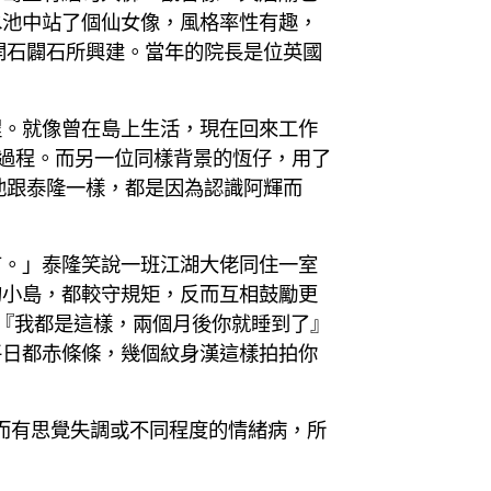
水池中站了個仙女像，風格率性有趣，
開石闢石所興建。當年的院長是位英國
程。就像曾在島上生活，現在回來工作
個過程。而另一位同樣背景的恆仔，用了
他跟泰隆一樣，都是因為認識阿輝而
有。」泰隆笑說一班江湖大佬同住一室
的小島，都較守規矩，反而互相鼓勵更
『我都是這樣，兩個月後你就睡到了』
平日都赤條條，幾個紋身漢這樣拍拍你
而有思覺失調或不同程度的情緒病，所