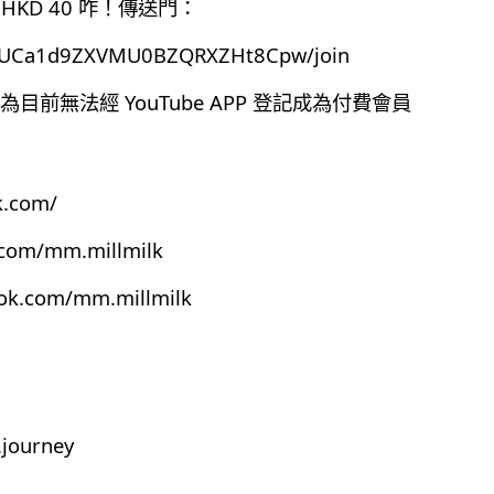
HKD 40 咋！傳送門：
el/UCa1d9ZXVMU0BZQRXZHt8Cpw/join
前無法經 YouTube APP 登記成為付費會員
k.com/
.com/mm.millmilk
ook.com/mm.millmilk
journey