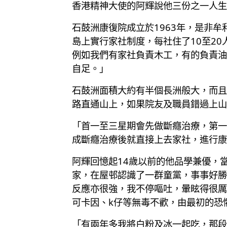
香港精神大使的阿輝說他三份之一人生
石鼓洲康復院成立於1963年，是非
島上實行家社制度，每社住了10至2
例如我們有家社負責木工，有的負責油
自足。」
石鼓洲面積大約有半個長洲般大，而且
路直通山上，如果院友及職員錯過上山
「首一至三星期會先做斷癮治療，第一
成斷癮治療後就直接上去家社，進行康
阿輝回憶起14歲以前的他品學兼優，
家，在屋邨認識了一群童黨，事事好勝
反應亦很強，我不停嘔吐，暈眩得很厲
可卡因、k仔等無毒不歡，由最初的恐
「有兩年多我將白粉及冰一起吃，那段