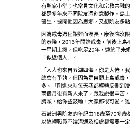
有聖家小堂；也常見文化和宗教共融的
都是多年來不同院友憑創意製作。島上
醫生，據聞他因為思鄉，又想院友多點
因為戒毒過程艱難而漫長，康復院沒限
的泰隆，2013年開始戒毒，前後上
一星期上癮，但吃足20年，連約了未
「似返個人」。
「人人也來自五湖四海，你是大佬，我
總會有爭執，但因為是自願上島戒毒，
多。「剛進來時每天我都輾轉反側到凌
兩個月後有新人來了，跟我說很辛苦，
膊頭，給你些鼓勵，大家都很可愛。雖
石鼓洲男院友的年紀由18歲至70多
以這裡職員不論溝通及相處都需要一定