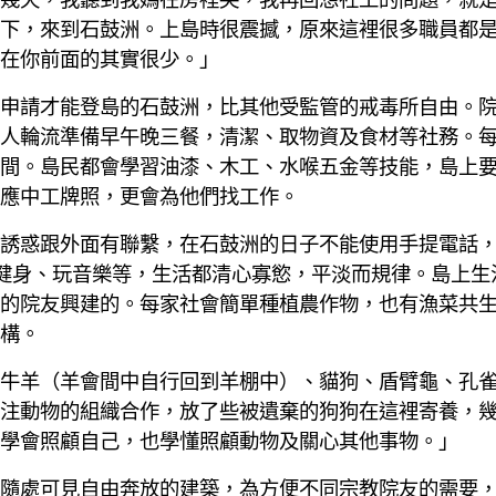
下，來到石鼓洲。上島時很震撼，原來這裡很多職員都
在你前面的其實很少。」
申請才能登島的石鼓洲，比其他受監管的戒毒所自由。院
人輪流準備早午晚三餐，清潔、取物資及食材等社務。
間。島民都會學習油漆、木工、水喉五金等技能，島上
應中工牌照，更會為他們找工作。
誘惑跟外面有聯繫，在石鼓洲的日子不能使用手提電話
健身、玩音樂等，生活都清心寡慾，平淡而規律。島上生
的院友興建的。每家社會簡單種植農作物，也有漁菜共
構。
牛羊（羊會間中自行回到羊棚中）、貓狗、盾臂龜、孔
注動物的組織合作，放了些被遺棄的狗狗在這裡寄養，
學會照顧自己，也學懂照顧動物及關心其他事物。」
隨處可見自由奔放的建築，為方便不同宗教院友的需要