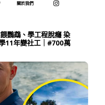
者
關於我們
餵鸚鵡、學工程脫癮 染
學11年變社工｜#700萬