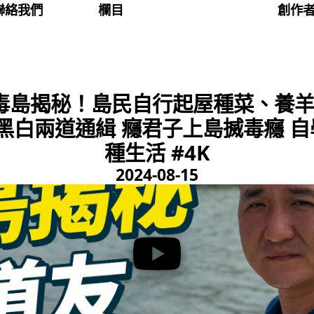
聯絡我們
欄目
創作
戒毒島揭秘！島民自行起屋種菜、養羊
黑白兩道通緝 癮君子上島搣毒癮 自
種生活 #4K
2024-08-15