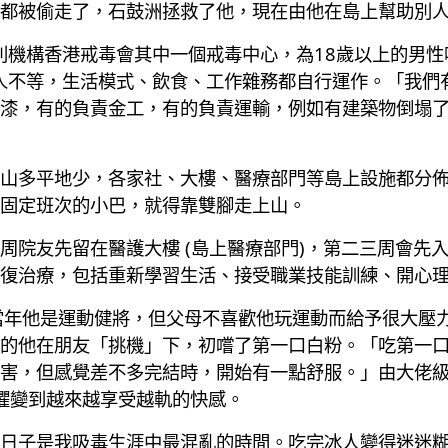
都被偷走了，石鼓洲拯救了他，現在由他在島上幫助別
牟利機構香港戒毒會其中一個戒毒中心，為18歲以上的男
0人不等，生活模式、飲食、工作雜務都自行運作。「我們
漆，有的負責金工，有的負責運輸，例如有建築物倒塌
山多平地少，各家社、大樓、醫療部門等島上設施都分
固定班次的小巴，就得靠雙腳走上山。
周院友先留在醫護大樓 (島上醫療部門)，第二三周會先
復治療，包括重新學習生活、接受職業技能訓練、開心
當年他是運動健將，但父母不喜歡他玩運動而給予很大壓
的他在朋友「挑機」下，初嚐了第一口白粉。「吃第一
害，但感覺差不多完結時，開始有一點舒服。」由大佬
懼變到越來越享受越軌的快感。
日子是我吸毒生涯中最混亂的時間。吃完冰人變得迷迷