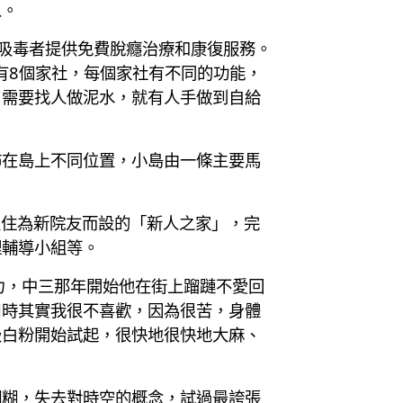
人。
性吸毒者提供免費脫癮治療和康復服務。
有8個家社，每個家社有不同的功能，
了需要找人做泥水，就有人手做到自給
佈在島上不同位置，小島由一條主要馬
入住為新院友而設的「新人之家」，完
理輔導小組等。
力，中三那年開始他在街上蹓蹥不愛回
口時其實我很不喜歡，因為很苦，身體
級白粉開始試起，很快地很快地大麻、
糊糊，失去對時空的概念，試過最誇張