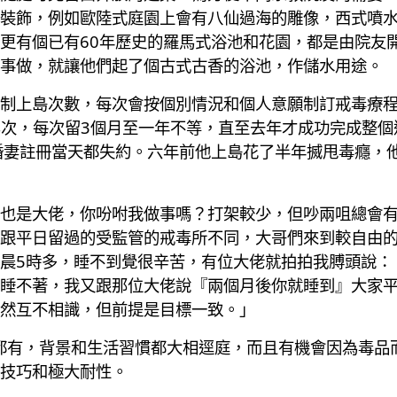
裝飾，例如歐陸式庭園上會有八仙過海的雕像，西式噴
更有個已有60年歷史的羅馬式浴池和花園，都是由院友
事做，就讓他們起了個古式古香的浴池，作儲水用途。
制上島次數，每次會按個別情況和個人意願制訂戒毒療
島4次，每次留3個月至一年不等，直至去年才成功完成整
婚妻註冊當天都失約。六年前他上島花了半年搣甩毒癮，
也是大佬，你吩咐我做事嗎？打架較少，但吵兩咀總會
跟平日留過的受監管的戒毒所不同，大哥們來到較自由
晨5時多，睡不到覺很辛苦，有位大佬就拍拍我膊頭說：
睡不著，我又跟那位大佬說『兩個月後你就睡到』大家
然互不相識，但前提是目標一致。」
歲都有，背景和生活習慣都大相逕庭，而且有機會因為毒品
技巧和極大耐性。