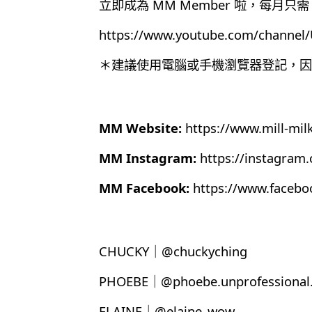
立即成為 MM Member 啦，每月只需 
https://www.youtube.com/chann
＊建議使用電腦或手機瀏覽器登記，因為目
MM Website:
https://www.mill-mil
MM Instagram:
https://instagram
MM Facebook:
https://www.faceb
CHUCKY｜@chuckyching
PHOEBE｜@phoebe.unprofessional.
ELAINE｜@elaine_wow