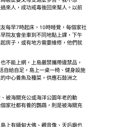
是過來人，成功戒毒後回來幫人。以前
友每早7時起床，10時睡覺，每個家社
每早院友會坐車到不同地點上課，下午
要起房子，或有地方需要維修，他們就
，也不能上網，上島嚴禁攜帶違禁品，
活自給自足，島上一桌一椅、健身設施
生的中心養魚及種菜，供應石鼓洲之
雀、被海關充公或海洋公園年老的動
幾個家社都有養的鸚鵡，則是被海關充
，島上有緬甸大佛、觀音像、天后廟也