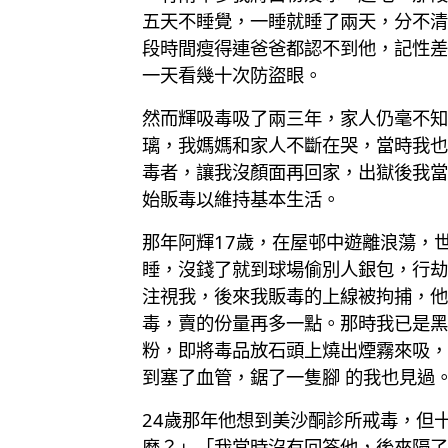
五天不睡覺，一睡就睡了兩天，分不清
段時間瘦得連爸爸都認不到他，記性差
一天看幾十次防盜眼。
然而輝吸毒吸了兩三年，家人仍毫不知
璃，我媽媽和家人不斷在哭，當時我也
毒者，讓我沒顏面再回家，出獄後我當
始販毒以維持基本生活。
那年阿輝17歲，在屋邨中遊離浪蕩，
睡，沒錢了就到球場偷別人銀包，行劫
注視我，後來我販毒的上線被拘捕，他
毒，賣的份量再多一點。那時我已是黑
粉，即將毒品放石頭上燒出煙霧來吸，
到塞了血管，鋸了一隻腳 的我也見過
24歲那年他想到美沙酮診所戒毒，但
麼？」「我當時沒有回答他，後來隔了