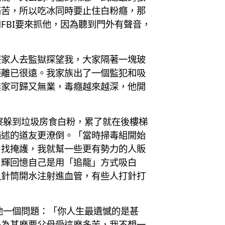
痛苦，所以吃冰同時要止住白粉癮，那
FBI要來抓他，因為聽到門外有聲音，
整家人去監獄探望我，大家隔著一塊玻
距離已很遠。我家族出了一個監犯和吸
無家可歸又無業，毒癮越來越深，他開
察躲到垃圾房食白粉，累了就在後樓梯
描述的道友更潦倒。「當時掃毒組開始
了找掩護，我就幫一些更有勢力的人販
」輝回憶自己是用「追龍」方式吸白
以針筒開水注射進血管，有些人打針打
他一個問題：「你人生最遺憾的是甚
是為甚麼要父母受這麼多苦，我不想一