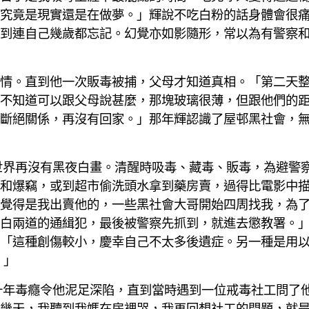
究竟是現實還是在做夢。」輝說不吃白粉的話身體會很
到連自己幾歲都忘記。幻覺亦如影隨形，常以為有警察和
情。直到他一次販毒被捕，父母才知道真相。「第二天
不知道可以跟父母說甚麼，那塊玻璃很薄，但跟他們的
斷絕關係，再沒有回家。」那年輝認識了屋邨黑社會，
世界再沒有黑夜白畫。清醒時吸毒、藏毒、販毒，為避警
和爆竊，或到超市偷洗頭水拿到藥房賣，過得比電影中
覺得是我出賣他的，一些黑社會大哥開始四周找我，為
白兩道的通緝犯，最後被警察先抓到，就進去懲教署。
「這種創傷較小，慶幸自己不太多後遺症。另一種是用
。」
十年毒癮令他泥足深陷，直到當時遇到一位戒毒社工問了
幾天，我聽到我媽在房裡哭，我再回想社工的問題，就