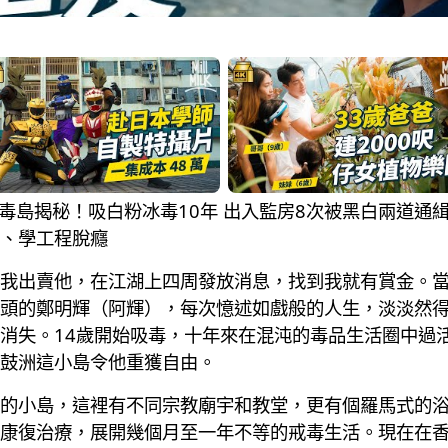
0年戒毒島揭秘！吸白粉冰毒10年 出入監房8次被黑白兩道通
、學工程脫癮
我出賣他，在江湖上四周發放消息，找到我就有賞金。
頭的鄭明輝（阿輝），每次憶述如戲般的人生，淡淡然
消失。14歲開始吸毒，十年來在混沌的毒品生活圈中過
鼓洲這小島令他重獲自由。
的小島，這裡有不同宗教廟宇和教堂，更有個羅馬式的浴
康復治療，展開幾個月至一年不等的戒毒生活。現在在香港