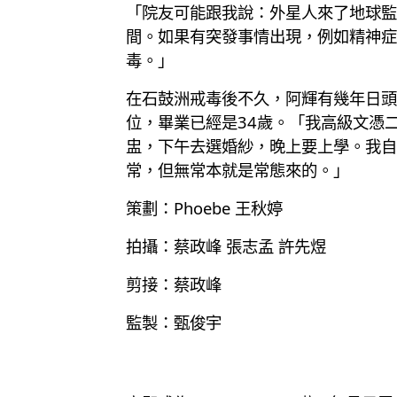
「院友可能跟我說：外星人來了地球監
間。如果有突發事情出現，例如精神症
毒。」
在石鼓洲戒毒後不久，阿輝有幾年日頭
位，畢業已經是34歲。「我高級文憑
盅，下午去選婚紗，晚上要上學。我自
常，但無常本就是常態來的。」
策劃：Phoebe 王秋婷
拍攝：蔡政峰 張志孟 許先煜
剪接：蔡政峰
監製：甄俊宇