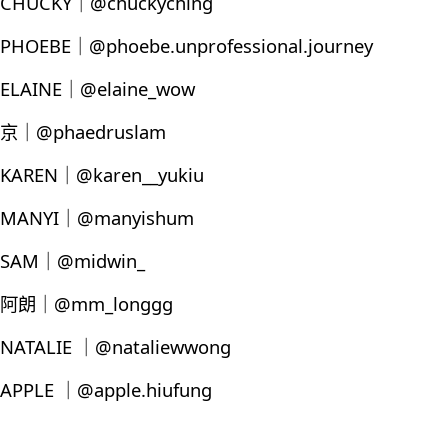
CHUCKY｜@chuckyching
PHOEBE｜@phoebe.unprofessional.journey
ELAINE｜@elaine_wow
京｜@phaedruslam
KAREN｜@karen__yukiu
MANYI｜@manyishum
SAM｜@midwin_
阿朗｜@mm_longgg
NATALIE ｜@nataliewwong
APPLE ｜@apple.hiufung