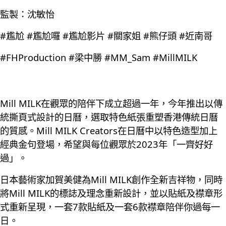
監製：沈敏怡
#尷尬 #尷尬囉 #尷尬影片 #關家姐 #熊仔頭 #近南哥
#FHProduction #梁中勝 #MM_Sam #MillMILK
Mill MILK在觀眾的陪伴下成立超過一年，今年推出以傳
統撕頁式設計的日曆，選取特色紙張重塑香港傳統日曆
的質感。Mill MILK Creators在日曆中以特色造型加上
經典金句登場，希望與每位觀眾於2023年「一齊好好
過」。
日本藝術家加賀美健為Mill MILK創作全新吉祥物，同時
將Mill MILK的標誌及理念重新設計，並以貼紙及襟章形
式重新呈現，一套7款貼紙及一套6款襟章陪伴你過每一
日。