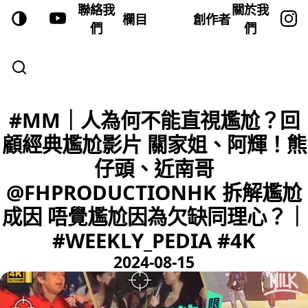
聯絡我
關於我
欄目
創作者
們
們
#MM｜人為何不能直視尷尬？回
顧經典尷尬影片 關家姐、阿輝！熊
仔頭、近南哥
@FHPRODUCTIONHK 拆解尷尬
成因 唔覺尷尬因為欠缺同理心？｜
#WEEKLY_PEDIA #4K
2024-08-15