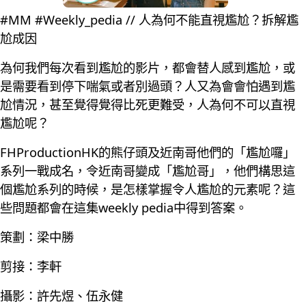
#MM #Weekly_pedia // 人為何不能直視尷尬？拆解尷
尬成因
為何我們每次看到尷尬的影片，都會替人感到尷尬，或
是需要看到停下喘氣或者別過頭？人又為會會怕遇到尷
尬情況，甚至覺得覺得比死更難受，人為何不可以直視
尷尬呢？
FHProductionHK的熊仔頭及近南哥他們的「尷尬囉」
系列一戰成名，令近南哥變成「尷尬哥」，他們構思這
個尷尬系列的時候，是怎樣掌握令人尷尬的元素呢？這
些問題都會在這集weekly pedia中得到答案。
策劃：梁中勝
剪接：李軒
攝影：許先煜、伍永健