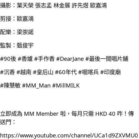
攝影：葉天榮 張志孟 林金展 許先煜 歐嘉鴻
剪接：歐嘉鴻
配樂：梁崇諾
監製：甄俊宇
#90後 #香爐 #手作香 #DearJane #最後一間唱片舖
#沉香 #越南 #皇后山 #60年代 #啹喀兵 #印度廟
#陳慧敏 #MM_Man #MillMILK
立即成為 MM Member 啦，每月只需 HKD 40 咋！傳
送門：
https://www.youtube.com/channel/UCa1d9ZXVMU0