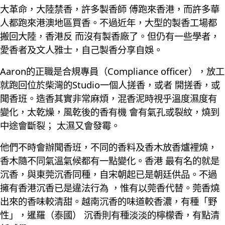
大革命，大陸禁香，許多製香師 傅跑來香港，而許多華
人都跑來港澳地區買香。不過近年，大型的製香工場都
搬回大陸，香港反 而沒有製香廠了。但仍有一些學者，
愛香者及文人雅士，自己製香分享自娛。
Aaron的正職是合規專員（Compliance officer），放工
就跑回位於柴灣的Studio一個人搓香，或者 開搓香，或
聞香班。造香其實非常麻煩，混香泥時視乎溫度濕度有
變化，太乾燥，風乾後的香有機 會有氣孔或裂紋，燒到
中途會斷裂； 太濕又會發霉。
他們不時會辦聞香班，不同的香料及香木放香爐裡燒，
香木隨不同氣溫氣候都有一點變化。香港 最有名的就是
沉香，與東莞沉香同種，自宋朝起已是朝廷供品。不過
擁有香港沉香已是違法行為 ，惟有以莞香代替。莞香燒
出來的香味較清甜。越南沉香的味道較香濃，有種「野
性」，暹羅（泰國） 沉香則有種淡淡的檸檬香，有點清