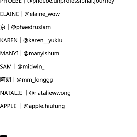
PHOEBE｜@phoebe.unprofessional.journey
ELAINE｜@elaine_wow
京｜@phaedruslam
KAREN｜@karen__yukiu
MANYI｜@manyishum
SAM｜@midwin_
阿朗｜@mm_longgg
NATALIE ｜@nataliewwong
APPLE ｜@apple.hiufung