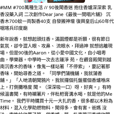
#MM #700萬種生活 // 90後聞香迷 抱住香爐深深索 乳
香沒藥入詞 二次創作Dear Jane《最後一間唱片舖》 沉
香木700蚊一両製香40支 自發搬神壇 復興皇后山60年代
啹喀兵印度廟
新年說香，就想起頭炷香。滿園煙都是祈願，很有節日
氣氛，卻令澀人眼、攻鼻、 流眼水，拜過神 就想逃離現
場。但是90後的Aaron，從小愛中國文化，自小唱粵
曲，學樂器。中學時一次去志蓮淨 苑，在觀音殿聞到越
南沉香木的香味，像鬼一樣站著「不停索」，要記著那
香味，開始尋香之道。 「同學們蒲機舖，我就蒲香
舖。」「人哋清朝聞鴉片，我就攞個托盤擺個香爐喺床
上，打側攤喺度 聞。（深深吸一口）呀，好爽。」有時
候溫書聞，有時襯薯片，伴枇杷膏溝水喝，就是他的Me
Time。 我們平時購買十元一大扎的香，很多都以木粉為
材料，混入化學助燃物料，聞得多，會有害。爸媽 沒