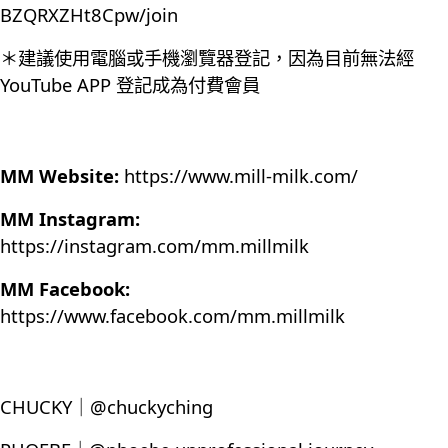
BZQRXZHt8Cpw/join
＊建議使用電腦或手機瀏覽器登記，因為目前無法經
YouTube APP 登記成為付費會員
MM Website:
https://www.mill-milk.com/
MM Instagram:
https://instagram.com/mm.millmilk
MM Facebook:
https://www.facebook.com/mm.millmilk
CHUCKY｜@chuckyching