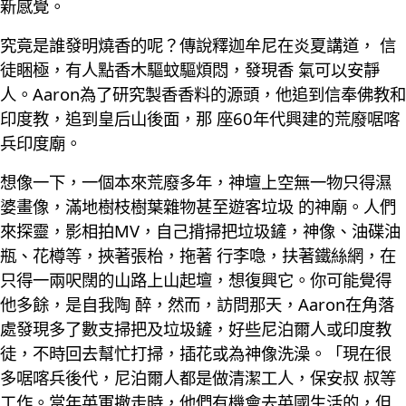
新感覺。
究竟是誰發明燒香的呢？傳說釋迦牟尼在炎夏講道， 信
徒睏極，有人點香木驅蚊驅煩悶，發現香 氣可以安靜
人。Aaron為了研究製香香料的源頭，他追到信奉佛教和
印度教，追到皇后山後面，那 座60年代興建的荒廢啹喀
兵印度廟。
想像一下，一個本來荒廢多年，神壇上空無一物只得濕
婆畫像，滿地樹枝樹葉雜物甚至遊客垃圾 的神廟。人們
來探靈，影相拍MV，自己揹掃把垃圾鏟，神像、油碟油
瓶、花樽等，挾著張枱，拖著 行李喼，扶著鐵絲網，在
只得一兩呎闊的山路上山起壇，想復興它。你可能覺得
他多餘，是自我陶 醉，然而，訪問那天，Aaron在角落
處發現多了數支掃把及垃圾鏟，好些尼泊爾人或印度教
徒，不時回去幫忙打掃，插花或為神像洗澡。「現在很
多啹喀兵後代，尼泊爾人都是做清潔工人，保安叔 叔等
工作。當年英軍撤走時，他們有機會去英國生活的，但