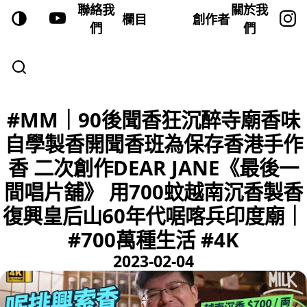
聯絡我
關於我
欄目
創作者
們
們
#MM｜90後聞香狂沉醉寺廟香味
自學製香開聞香班為保存香港手作
香 二次創作DEAR JANE《最後一
間唱片舖》 用700蚊越南沉香製香
復興皇后山60年代啹喀兵印度廟｜
#700萬種生活 #4K
2023-02-04