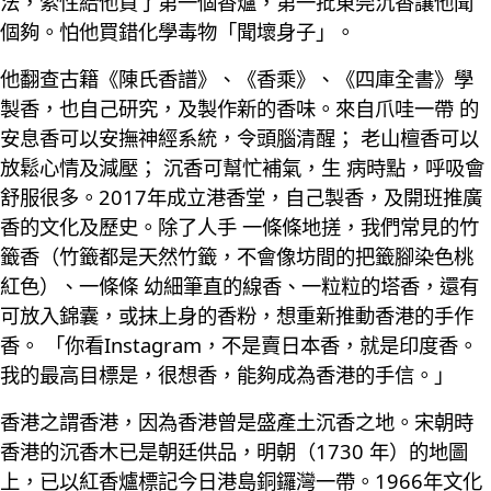
法，索性給他買了第一個香爐，第一批東莞沉香讓他聞
個夠。怕他買錯化學毒物「聞壞身子」。
他翻查古籍《陳氏香譜》、《香乘》、《四庫全書》學
製香，也自己研究，及製作新的香味。來自爪哇一帶 的
安息香可以安撫神經系統，令頭腦清醒； 老山檀香可以
放鬆心情及減壓； 沉香可幫忙補氣，生 病時點，呼吸會
舒服很多。2017年成立港香堂，自己製香，及開班推廣
香的文化及歷史。除了人手 一條條地搓，我們常見的竹
籤香（竹籤都是天然竹籤，不會像坊間的把籤腳染色桃
紅色）、一條條 幼細筆直的線香、一粒粒的塔香，還有
可放入錦囊，或抹上身的香粉，想重新推動香港的手作
香。 「你看Instagram，不是賣日本香，就是印度香。
我的最高目標是，很想香，能夠成為香港的手信。」
香港之謂香港，因為香港曾是盛產土沉香之地。宋朝時
香港的沉香木已是朝廷供品，明朝（1730 年）的地圖
上，已以紅香爐標記今日港島銅鑼灣一帶。1966年文化