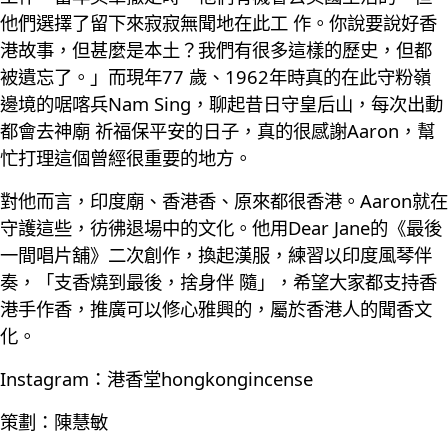
他們選擇了留下來寂寂無聞地在此工 作。你說要說好香
港故事，但甚麼是本土？我們有很多這樣的歷史，但都
被遺忘了。」而現年77 歲、1962年時真的在此守粉嶺
邊境的啹喀兵Nam Sing，聊起昔日守皇后山，每次出動
都會去神廟 祈福保平安的日子，真的很感謝Aaron，幫
忙打理這個曾經很重要的地方。
對他而言，印度廟、香港香、原來都很香港。Aaron就在
守護這些，彷彿退場中的文化。他用Dear Jane的《最後
一間唱片舖》二次創作，換起漢服，練習以印度風琴伴
奏，「支香燒到最後，捨身伴 隨」，希望大家都支持香
港手作香，推廣可以修心雅興的，屬於香港人的聞香文
化。
Instagram：港香堂hongkongincense
策劃：陳慧敏