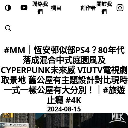
聯絡我
關於我
欄目
創作者
們
們
#MM｜恆安邨似部PS4？80年代
落成混合中式庭園風及
CYPERPUNK未來感 VIUTV電視劇
取景地 舊公屋有主題設計對比現時
一式一樣公屋有大分別！｜#旅遊
止癮 #4K
2024-08-15