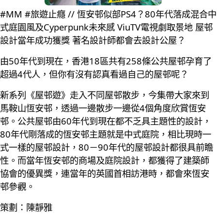
#MM #旅遊止癮 // 恆安邨似部PS4？80年代落成混合中
式庭園風及Cyperpunk未來感 ViuTV電視劇取景地 屋邨
設計當年成功獲獎 著名設計師都會去設計公屋？
由50年代到現在，香港18區共有258條公共屋邨孕育了
超過4代人，但你有沒有認真看過自己的屋邨呢？
新系列《屋邨遊》走入不同屋邨散步，今集帶大家來到
馬鞍山恆安邨，透過一邊散步一邊從4個角度欣賞恆安
邨。公共屋邨由60年代到現在都不乏具主題性的設計，
80年代剛落成的恆安邨主題就是中式庭院，相比現時一
式一樣的屋邨設計，80－90年代的屋邨設計都很具前瞻
性。而當年恆安邨的商場及庭院設計，都獲得了建築師
協會的優異獎，連當年的英國首相訪港時，都會來恆安
邨參觀。
策劃：陳靜雅