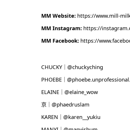
MM Website:
https://www.mill-mil
MM Instagram:
https://instagram
MM Facebook:
https://www.faceb
CHUCKY｜@chuckyching
PHOEBE｜@phoebe.unprofessional.
ELAINE｜@elaine_wow
京｜@phaedruslam
KAREN｜@karen__yukiu
MANYI｜@manyishum