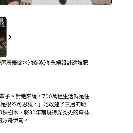
造廢屋廢棄儲水池變泳池 永續設計建堆肥
輩子。對她來說，700萬種生活就是住
真是很不可思議。」她改建了三層的廢
0棵樹木，將30年前燒得光禿禿的森林
的方舟伊甸。