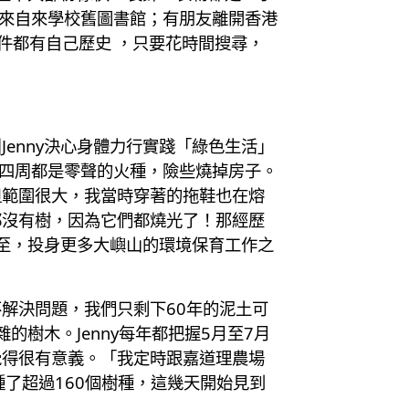
架來自來學校舊圖書館；有朋友離開香港
物件都有自己歷史 ，只要花時間搜尋，
enny決心身體力行實踐「綠色生活」
覺四周都是零聲的火種，險些燒掉房子。
但範圍很大，我當時穿著的拖鞋也在熔
都沒有樹，因為它們都燒光了！那經歷
而至，投身更多大嶼山的環境保育工作之
解決問題，我們只剩下60年的泥土可
的樹木。Jenny每年都把握5月至7月
覺得很有意義。「我定時跟嘉道理農場
了超過160個樹種，這幾天開始見到