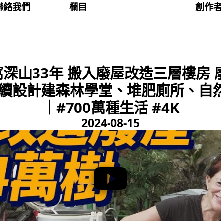
聯絡我們
欄目
創作
深山33年 搬入廢屋改造三層樓房 
永續設計建森林學堂、堆肥廁所、自
｜#700萬種生活 #4K
2024-08-15