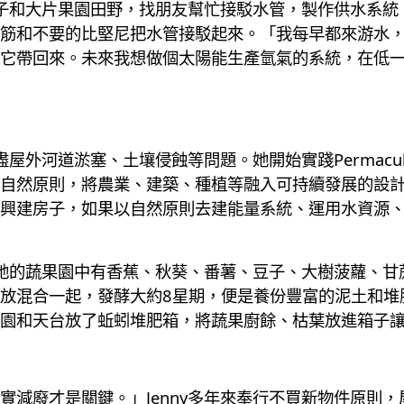
破房子和大片果園田野，找朋友幫忙接駁水管，製作供水系
筋和不要的比堅尼把水管接駁起來。「我每早都來游水
它帶回來。未來我想做個太陽能生產氫氣的系統，在低
屋外河道淤塞、土壤侵蝕等問題。她開始實踐Permacultur
自然原則，將農業、建築、種植等融入可持續發展的設
興建房子，如果以自然原則去建能量系統、運用水資源
起，她的蔬果園中有香蕉、秋葵、番薯、豆子、大樹菠蘿、
放混合一起，發酵大約8星期，便是養份豐富的泥土和堆
園和天台放了蚯蚓堆肥箱，將蔬果廚餘、枯葉放進箱子
實減廢才是關鍵。」Jenny多年來奉行不買新物件原則