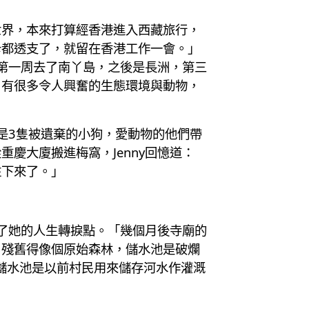
遊世界，本來打算經香港進入西藏旅行，
卡都透支了，就留在香港工作一會。」
，第一周去了南丫島，之後是長洲，第三
，有很多令人興奮的生態環境與動物，
現是3隻被遺棄的小狗，愛動物的他們帶
慶大廈搬進梅窩，Jenny回憶道：
住下來了。」
為了她的人生轉捩點。「幾個月後寺廟的
，殘舊得像個原始森林，儲水池是破爛
儲水池是以前村民用來儲存河水作灌溉