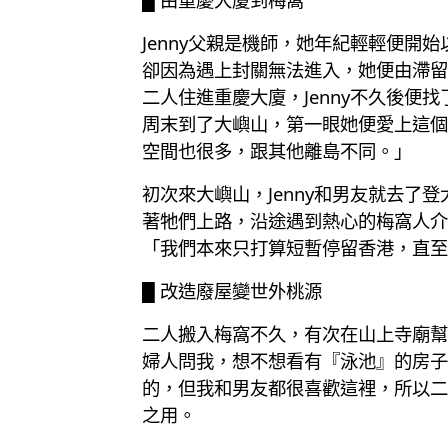
Jenny父親是機師，她年紀輕輕便開
卻因為遇上封關無法進入，她便由滯留
二人住進重慶大廈，Jenny不久後
周末到了大嶼山，第一眼她便愛上這個
空間也很多，跟其他離島不同。」
初次來大嶼山，Jenny和男友就去
著牠們上路，沿途遇到熱心的梅窩人介
「我們本來只打算短暫停留香港，直至
█ 改造廢屋變世外桃源
二人搬入梅窩不久，有次在山上寺廟幫
婦人問我，想不想看有『泳池』的房子
的，但我和男友都很喜歡這裡，所以二
之用。