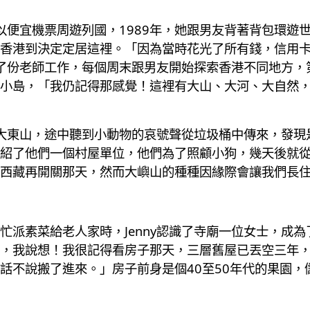
始以便宜機票周遊列國，1989年，她跟男友背著背包環
香港到決定定居這裡。「因為當時花光了所有錢，信用
便找了份老師工作，每個周末跟男友開始探索香港不同地方
小島，「我仍記得那感覺！這裡有大山、大河、大自然
了登大東山，途中聽到小動物的哀號聲從垃圾桶中傳來，發
紹了他們一個村屋單位，他們為了照顧小狗，幾天後就從重
西藏再開關那天，然而大嶼山的種種因緣際會讓我們長
忙派素菜給老人家時，Jenny認識了寺廟一位女士，成
，我說想！我很記得看房子那天，三層舊屋已丟空三年
話不說搬了進來。」房子前身是個40至50年代的果園，