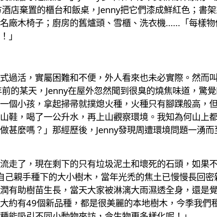
方酒店棄置的櫃台和飯桌，Jenny把它們漆成鮮紅色；書
廠木椅子；廚房的舊爐頭、雪櫃、洗衣機......「每樣
！」
式過活，實屬困難和不便，外人看來也未必實際。然而叫J
年前的某天，Jenny在屋外忽然聞到很臭的燒焦味道，驚
一個小孩，拿起掃帚就撲熄火種，火種只有腳踝般高，
山鞋，喝了一公升水，再上山觀察環境。我知為何山上
做甚麼嗎？」那經歷後，Jenny發現周遭環境問題一湧
流走了，現在剩下的只有垃圾泥土和壞死的石頭，如果不
著自己親手種下的大小樹木，當年光禿的焦土已慢慢長回密雜
潤有助樹苗生長，當天大家被淋漓大雨濕透全身，還是
大約有49個新品種，都是很美麗的本地樹木，今季我們種
種能吸引不同小動物來訪，令生物更多樣化呢！」