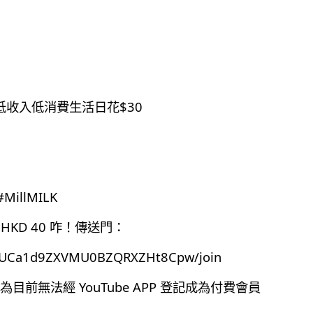
低收入低消費生活日花$30
illMILK
HKD 40 咋！傳送門：
el/UCa1d9ZXVMU0BZQRXZHt8Cpw/join
前無法經 YouTube APP 登記成為付費會員