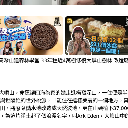
隱居梅窩深山建森林學堂 33年種近4萬樹修復大嶼山樹林 改
上了大嶼山，命運讓四海為家的她走進梅窩深山，一住便是半
與世隔絕的世外桃源，「能住在這樣美麗的一個地方，
，將廢棄儲水池改造成天然波池，更在山頭植下37,00
為這片淨土起了個浪漫名字，叫Ark Eden，大嶼山中