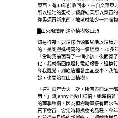
東西，有33年前收回來，來自文華東
所以送她的蛋椅；餐廳結業所以棄置的名
你毋須買新東西，地球就能少一件廢物
█山火險燒屋 決心植樹救山頭
知易行難，要這樣徹頭徹尾地以這種方
的，是剛搬進梅窩的一個經歷。30多
「當時我前面背了一個小孩，後面背了
化，我就衝回家邊打電話報警，邊換行
令我醒覺，到底這裡發生甚麼事？我能
餘，也開始在山上植樹。
「這裡兩年大火一次，所有表面泥土都
用。」隨Jenny上後山植樹，她遙指
的雨季種樹，因為植樹時直接有雨水滋
買下樹苗，會定時轉換樹的品種，今年
以前從未見過的新蝴蝶，定期轉換樹品