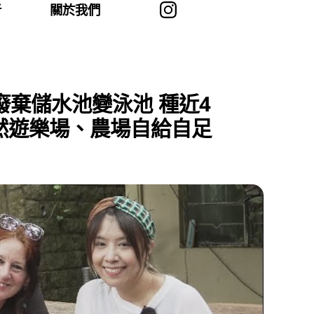
者
關於我們
廢棄儲水池變泳池 種近4
然遊樂場、農場自給自足