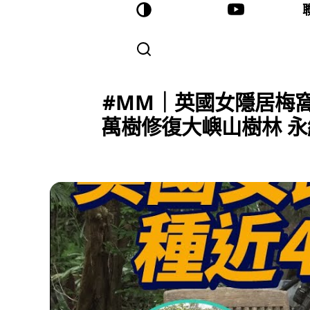
#MM｜英國女隱居梅窩
萬樹修復大嶼山樹林 