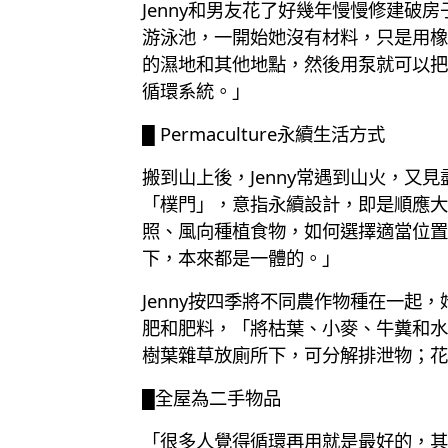
Jenny和男友花了好幾年慢慢修建
游泳池，一開始她沒有材料，只是用橡
的濕地和其他地點，然後用泵就可以把
循環系統。」
█ Permaculture永續生活方式
搬到山上後，Jenny常遇到山火，又見盡
「樸門」，意指永續設計，即是順應大
照、風向種植食物，如何選擇適當位置
下，本來都是一體的。」
Jenny按四季將不同農作物種在一
肥和肥料，「將枯葉、小麥、牛糞和水
樹葉雜草放廁所下，可分解排泄物；花
█全屋為二手物品
「很多人覺得循環再用就是最好的，其