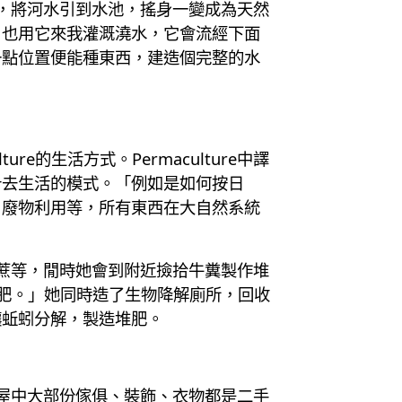
統，將河水引到水池，搖身一變成為天然
，也用它來我灌溉澆水，它會流經下面
一點位置便能種東西，建造個完整的水
e的生活方式。Permaculture中譯
計去生活的模式。「例如是如何按日
、廢物利用等，所有東西在大自然系統
甘蔗等，閒時她會到附近撿拾牛糞製作堆
肥。」她同時造了生物降解廁所，回收
讓蚯蚓分解，製造堆肥。
，屋中大部份傢俱、裝飾、衣物都是二手