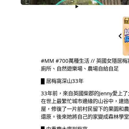
#MM #700萬種生活 // 英國女
廁所、自然遊樂場、農場自給自足
█ 居梅窩深山33年
33年前，來自英國柴郡的Jenny愛
在世上最繁忙城市邊緣的山谷中，建造
屋，修復了一片前村民留下的果園和農田
還原。後來她將自己的家變成森林學堂，
█ 由重慶大廈到梅窩