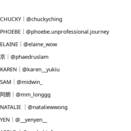
CHUCKY｜@chuckyching
PHOEBE｜@phoebe.unprofessional.journey
ELAINE｜@elaine_wow
京｜@phaedruslam
KAREN｜@karen__yukiu
SAM｜@midwin_
阿朗｜@mm_longgg
NATALIE ｜@nataliewwong
YEN｜@__yenyen__