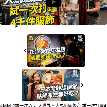
#MM #試一次 // 走入世界三大馬戲團後台 試一次打理4