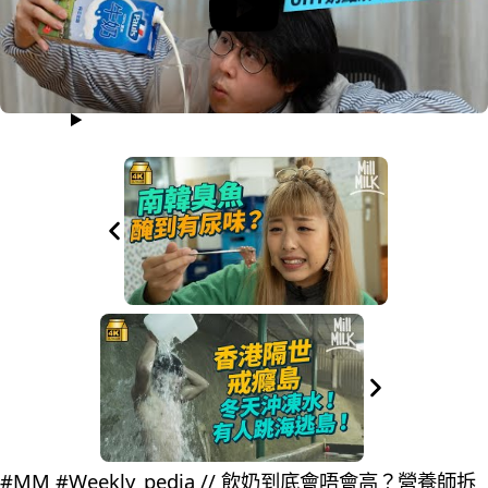
#MM #Weekly_pedia // 飲奶到底會唔會高？營養師拆