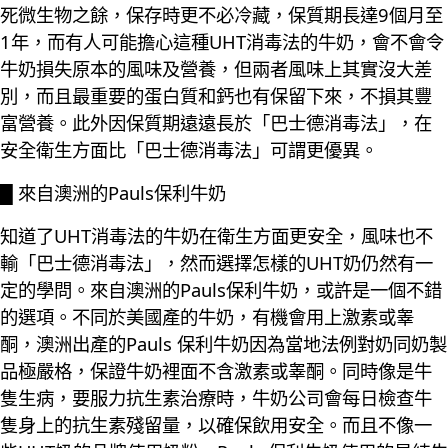
死微生物之餘，保存時更不必冷藏，保質期長達9個月至
1年，而有人可能擔心這種UHT消毒法的牛奶，會不會令
牛奶損失原本的風味及營養，但兩者風味上其實沒大差
別，而且最重要的蛋白質和鈣也有保留下來，不損其豐
富營養。此外因保質期遠遠長於「巴士德消毒法」，在
安全衛生方面比「巴士德消毒法」可謂更優異。
█ 來自澳洲的Pauls保利牛奶
知道了UHT消毒法的牛奶在衛生方面更安全，風味也不
輸「巴士德消毒法」，然而選擇怎樣的UHT奶仍然有一
定的學問。來自澳洲的Pauls保利牛奶，或許是一個不錯
的選項。不同於美國產的牛奶，有機會用上激素或睾
酮，澳洲出產的Pauls 保利牛奶因為當地法例對奶同奶製
品極嚴格，保證牛奶裡面不含激素或睾酮。同時像是牛
隻生病，要服力抗生素治療時，牛奶公司會每日檢查牛
隻身上的抗生素殘留量，以確保飲用安全。而且不像一