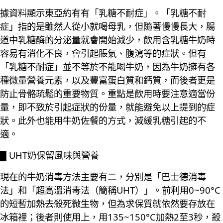
據資料顯示東亞約有有「乳糖不耐症」。「乳糖不耐
症」指的是雖然人從小就喝母乳，但隨著慢慢長大，腸
道中乳糖酶的分泌量就會開始減少，飲用含乳糖牛奶時
容易有消化不良，會引起脹氣、腹瀉等的症狀。但有
「乳糖不耐症」並不等於不能喝牛奶，因為牛奶擁有各
種微量營養元素，以及豐富蛋白質和鈣質，而後者更是
防止骨骼疏鬆的重要物質。重點是飲用時要注意適當份
量，即不致於引起症狀的份量，就能避免以上提到的症
狀。此外也能用牛奶佐餐的方式，減緩乳糖引起的不
適。
█ UHT奶保留風味與營養
現在的牛奶消毒方法主要有二，分別是「巴士德消毒
法」和「超高溫消毒法（簡稱UHT）」。前利用0~90°C
的短暫加熱去殺死微生物，但為求保質就依然要存放在
冰箱裡；後者則使用上，用135~150°C加熱2至3秒，殺