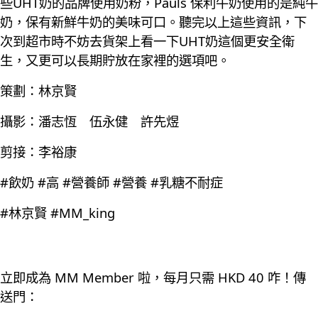
些UHT奶的品牌使用奶粉，Pauls 保利牛奶使用的是純牛
奶，保有新鮮牛奶的美味可口。聽完以上這些資訊，下
次到超市時不妨去貨架上看一下UHT奶這個更安全衛
生，又更可以長期貯放在家裡的選項吧。
策劃：林京賢
攝影：潘志恆 伍永健 許先煜
剪接：李裕康
#飲奶 #高 #營養師 #營養 #乳糖不耐症
#林京賢 #MM_king
立即成為 MM Member 啦，每月只需 HKD 40 咋！傳
送門：