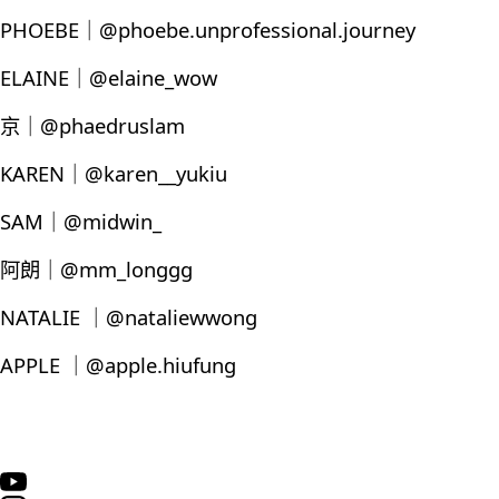
PHOEBE｜@phoebe.unprofessional.journey
ELAINE｜@elaine_wow
京｜@phaedruslam
KAREN｜@karen__yukiu
SAM｜@midwin_
阿朗｜@mm_longgg
NATALIE ｜@nataliewwong
APPLE ｜@apple.hiufung