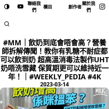
聯絡我
關於我
欄目
創作者
們
們
#MM｜飲奶到底會唔會高？營養
師拆解傳聞！教你有乳糖不耐症都
可以飲到奶 超高溫消毒法製作UHT
奶唔洗雪藏 保質期更可以維持近一
年！｜#WEEKLY_PEDIA #4K
2023-03-14