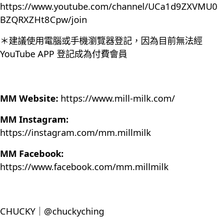
https://www.youtube.com/channel/UCa1d9ZXVMU0
BZQRXZHt8Cpw/join
＊建議使用電腦或手機瀏覽器登記，因為目前無法經
YouTube APP 登記成為付費會員
MM Website:
https://www.mill-milk.com/
MM Instagram:
https://instagram.com/mm.millmilk
MM Facebook:
https://www.facebook.com/mm.millmilk
CHUCKY｜@chuckyching