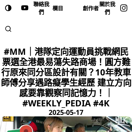
聯絡我
關於我
欄目
創作者
們
們
#MM｜港隊定向運動員挑戰網民
票選全港最易蕩失路商場！圓方難
行原來同分區設計有關？10年教車
師傅分享遇路癡學生經歷 建立方向
感要靠觀察同記憶力！｜
#WEEKLY_PEDIA #4K
2025-05-17