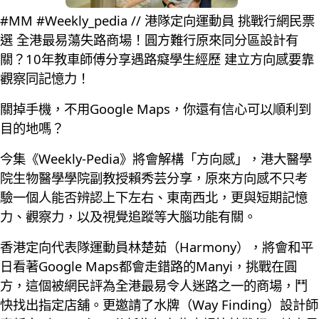
#MM #Weekly_pedia // 港隊定向運動員 挑戰行網民票
選 全港最易蕩失路商場！圓方難行原來同分區設計有
關？10年教車師傅分享遇路癡學生經歷 建立方向感要靠
觀察同記憶力！
關掉手機，不用Google Maps，你還有信心可以順利到
目的地嗎？
今集《Weekly-Pedia》將會解構「方向感」，港大醫學
院生物醫學學院副教授賴秀芸分享，原來方向感不只考
驗一個人能否辨認上下左右、東南西北，更與短期記憶
力、觀察力，以及視覺追蹤等大腦功能有關。
香港定向代表隊運動員林楚茹（Harmony），將會和平
日看著Google Maps都會走錯路的Manyi，挑戰在圓
方，這個被網民評為全港最易令人迷路之一的商場，鬥
快找出指定店舖。更邀請了水牌（Way Finding）設計師