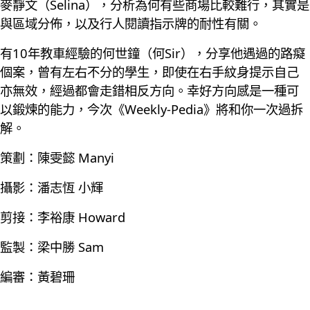
麥靜文（Selina），分析為何有些商場比較難行，其實是
與區域分佈，以及行人閱讀指示牌的耐性有關。
有10年教車經驗的何世鐘（何Sir），分享他遇過的路癡
個案，曾有左右不分的學生，即使在右手紋身提示自己
亦無效，經過都會走錯相反方向。幸好方向感是一種可
以鍛煉的能力，今次《Weekly-Pedia》將和你一次過拆
解。
策劃：陳雯懿 Manyi
攝影：潘志恆 小輝
剪接：李裕康 Howard
監製：梁中勝 Sam
編審：黃碧珊