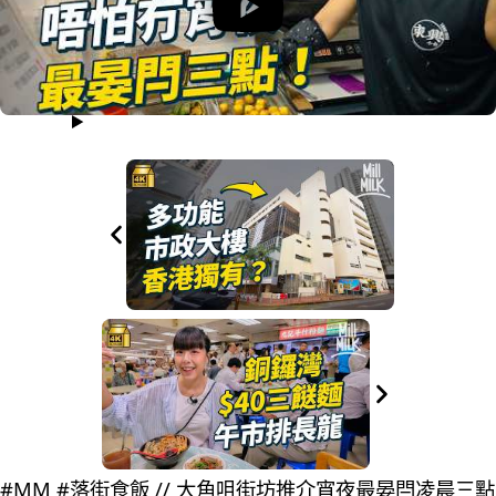
#MM #落街食飯 // 大角咀街坊推介宵夜最晏閂凌晨三點