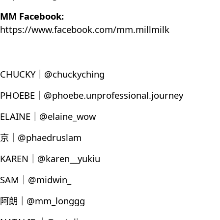
MM Facebook:
https://www.facebook.com/mm.millmilk
CHUCKY｜@chuckyching
PHOEBE｜@phoebe.unprofessional.journey
ELAINE｜@elaine_wow
京｜@phaedruslam
KAREN｜@karen__yukiu
SAM｜@midwin_
阿朗｜@mm_longgg