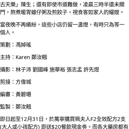
古天樂」陳生；還有即使市道難做，凌晨三時半還未關
門，熬煮暖胃蠔仔粥及煎餃子，視食客如家人的耀嫂。
當夜晚不再繽紛，這些小店仍留一盞燈，有時只為等一
個人。
策劃：馮婥瑤
主持：Karen 鄭汝翹
攝影：林子沛 劉國峰 施華裕 張志孟 許先煜
剪接：方偉城
編審：黃碧珊
監製：鄭汝翹
即日起至12月31日，於萬寧購買珮夫人F2全效配方2支
(大人或小孩配方) 即送$20餐飲現金劵。而各大藥房都有