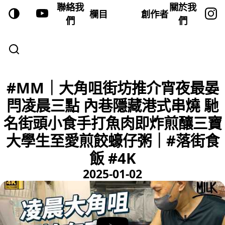
聯絡我
關於我
欄目
創作者
們
們
#MM｜大角咀街坊推介宵夜最晏
閂凌晨三點 內巷隱藏港式串燒 馳
名街頭小食手打魚肉即炸煎釀三寶
大學生至愛煎餃蠔仔粥｜#落街食
飯 #4K
2025-01-02