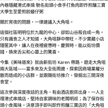
內巷隱藏港式串燒 馳名街頭小食手打魚肉即炸煎釀三寶
大學生至愛煎餃蠔仔粥
關於宵夜的問題，一律建議入大角咀。
這個社區明明位於九龍的中心，卻如山谷般自成一角。
只有識食之人才知道，大角咀靜中帶旺，不少寶藏小店
隱匿其中，讓人在夜裡疲憊時、慶賀時，能以街坊價
錢，換來舌尖和心靈上的驚喜。
今集《美味道來》就由新街坊 Karen 帶路，遊走大角咀
兩大區域——富多來及大全街周邊，探索因商場業權分
散而造成的小店群，並跟隨街坊推介，發掘出三間深夜
食堂。
這次參與深度夜話的主角，有由酒店廚房出身，一人主
理港式串燒店，堅持自家調味的老闆明叔；為了保存街
頭小食風味，決意頂手即叫即炸煎釀三寶店的「大角咀