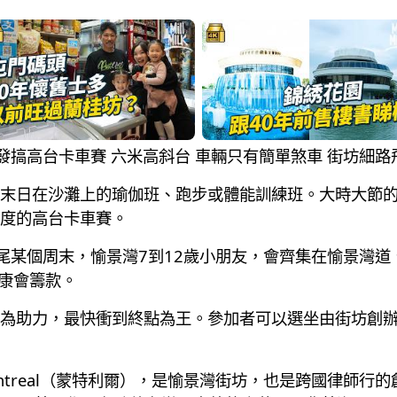
街坊自發搞高台卡車賽 六米高斜台 車輛只有簡單煞車 街坊細
末日在沙灘上的瑜伽班、跑步或體能訓練班。大時大節
度的高台卡車賽。
尾某個周末，愉景灣7到12歲小朋友，會齊集在愉景灣道、Se
為協康會籌款。
助力，最快衝到終點為王。參加者可以選坐由街坊創辦人Mr
大Montreal（蒙特利爾），是愉景灣街坊，也是跨國律師