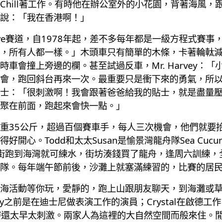
Chill著工作。有時他在辦公室外的小花園，背著海風
說：「我在香港啊！」
es-Villeneuve賽道，自1978年起，差不多每年都是一級
，所有人都一樣。」木頭車只有簡單的木條，卡著輪軚
車會撞上旁邊的欄。甚至試過反車，Mr. Harvey：
會，跑回斜台再來一次。最重要只是衝下來的勇氣，所
士：「很刺激啊！我會跟著爸爸給我的貼士，就是盡量
聚在前面，跑起來會快一點。」
重35公斤，超過百個賽車手，每人三次機會，他們就要抬
Todd和太太Susan是愉景灣龍舟隊Sea Cucumbers H
落街跑到海灣就可練水，街坊湊錢買了龍舟，逢周六訓練
隊。每年端午節前後，沙灘上就塞滿練習的，比賽的居
海活動等你玩，愛靜的，跑上山跟朋友聊天，到海灘或草
Amy之前是在迪士尼做表演工作的演員；Crystal在啟
賽還太早太刺激。兩家人為這裡的大自然空間而般來住。