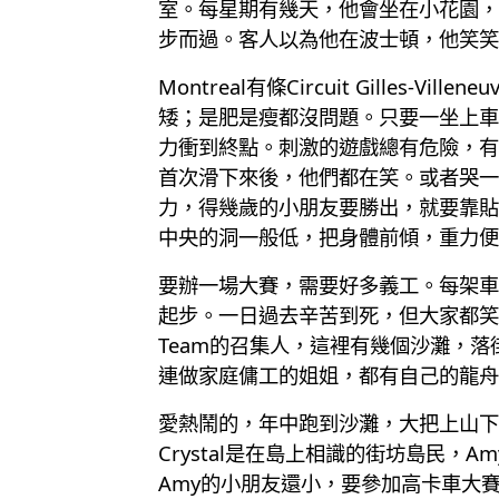
室。每星期有幾天，他會坐在小花園，
步而過。客人以為他在波士頓，他笑笑
Montreal有條Circuit Gill
矮；是肥是瘦都沒問題。只要一坐上車
力衝到終點。刺激的遊戲總有危險，有時
首次滑下來後，他們都在笑。或者哭一
力，得幾歲的小朋友要勝出，就要靠貼
中央的洞一般低，把身體前傾，重力便
要辦一場大賽，需要好多義工。每架車
起步。一日過去辛苦到死，但大家都笑得好開心。
Team的召集人，這裡有幾個沙灘，
連做家庭傭工的姐姐，都有自己的龍舟
愛熱鬧的，年中跑到沙灘，大把上山下
Crystal是在島上相識的街坊島民，
Amy的小朋友還小，要參加高卡車大