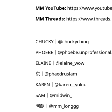
MM YouTube:
https://www.youtub
MM Threads:
https://www.thread
CHUCKY｜@chuckyching
PHOEBE｜@phoebe.unprofessional.
ELAINE｜@elaine_wow
京｜@phaedruslam
KAREN｜@karen__yukiu
SAM｜@midwin_
阿朗｜@mm_longgg