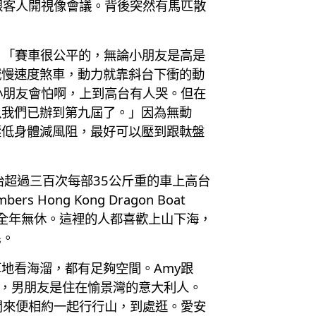
，跟客人開視像會議。背後突然有馬匹散
方程式賽事，「賽車很公平的，無論小朋友是高是
減慢速度煞車，動力就靠斜台下衝的動
「小朋友會怕啊，上到高台有人哭。但在
以我們已辦到第九屆了。」因為無動
壓低身體減風阻，最好可以壓到跟軚盤
超過三百次每部35公斤重的車上高台
ong Kong Dragon Boat
，全年無休。這裡的人都喜歡上山下海，
民。
地看海溜，都有足夠空間。Amy跟
德工作，男朋友是住在愉景灣的意大利人。
閒來便相約一起行行山，到處逛。愛安