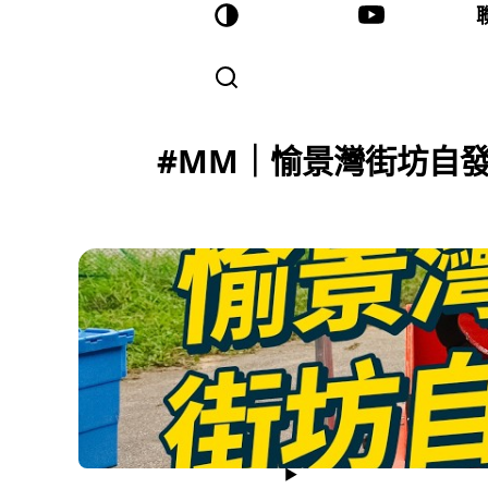
#MM｜愉景灣街坊自發