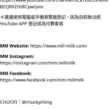
BZQRXZHt8Cpw/join
＊建議使用電腦或手機瀏覽器登記，因為目前無法經
YouTube APP 登記成為付費會員
MM Website:
https://www.mill-milk.com/
MM Instagram:
https://instagram.com/mm.millmilk
MM Facebook:
https://www.facebook.com/mm.millmilk
CHUCKY｜@chuckyching