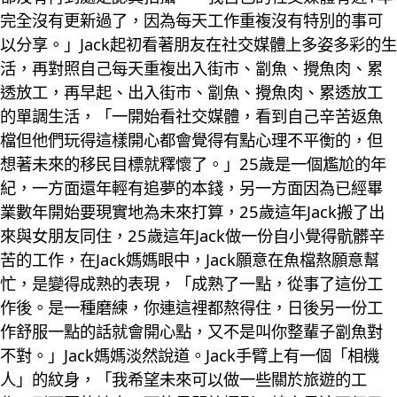
完全沒有更新過了，因為每天工作重複沒有特別的事可
以分享。」Jack起初看著朋友在社交媒體上多姿多彩的生
活，再對照自己每天重複出入街市、劏魚、攪魚肉、累
透放工，再早起、出入街市、劏魚、攪魚肉、累透放工
的單調生活，「一開始看社交媒體，看到自己辛苦返魚
檔但他們玩得這樣開心都會覺得有點心理不平衡的，但
想著未來的移民目標就釋懷了。」25歲是一個尷尬的年
紀，一方面還年輕有追夢的本錢，另一方面因為已經畢
業數年開始要現實地為未來打算，25歲這年Jack搬了出
來與女朋友同住，25歲這年Jack做一份自小覺得骯髒辛
苦的工作，在Jack媽媽眼中，Jack願意在魚檔熬願意幫
忙，是變得成熟的表現，「成熟了一點，從事了這份工
作後。是一種磨練，你連這裡都熬得住，日後另一份工
作舒服一點的話就會開心點，又不是叫你整輩子劏魚對
不對。」Jack媽媽淡然說道。Jack手臂上有一個「相機
人」的紋身，「我希望未來可以做一些關於旅遊的工