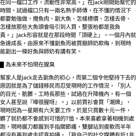
在同一檔口工作，流動性非常高。」在Jack剛開始幫忙的
時間，試過檔口只有一兩名熟手師傅，在不懂的情況下
都要勉強做，攪魚肉、劏大魚、怎樣標價、怎樣去骨、
怎樣放那些大魚頭會吸引到人買，整張枱都是我負
責。」Jack形容就是在那段時間「頂硬上」，一個月內就
急速成長，由原來不懂劏魚而被買餸師奶欺侮，到現時
能劏出一條好魚與師奶有講有笑。
█ 為未來不怕現在腥臭
幫家人是Jack走去劏魚的初心，而第二個令他堅持下去的
原因就是為了儲錢移民而忍受現時的工作情況，「別人
的目光、骯髒、工時長那些，試過在升降機內，有一個
女人甚至說『嘩很腥呀』。」以前買衫會買「潮牌」，
現時因為一星期有六天要工作，於是只買數十元一件，
髒了就扔都不會感到可惜的T恤。本來喜歡拿著相機到處
跑，現時握刀都握到手指關節痛，雙腿站到痠軟而半年
都沒有再到處走認真拍攝，「我自己的社交媒體有近1年