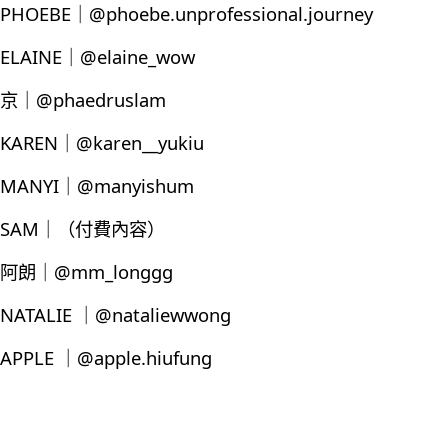
PHOEBE｜@phoebe.unprofessional.journey
ELAINE｜@elaine_wow
京｜@phaedruslam
KAREN｜@karen__yukiu
MANYI｜@manyishum
SAM｜（付費內容）
阿朗｜@mm_longgg
NATALIE ｜@nataliewwong
APPLE ｜@apple.hiufung