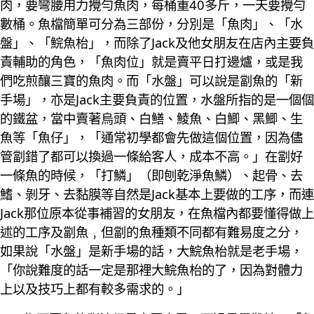
肉，要彎腰用力攪勻魚肉，每桶重40多斤，一天要攪勻
數桶。魚檔簡單可分為三部份，分別是「魚肉」、「水
盤」、「鯇魚枱」，而除了Jack及他女朋友在店內主要負
責輔助的角色，「魚肉位」就是賣平日打邊爐，或是我
們吃煎釀三寶的魚肉。而「水盤」可以說是劏魚的「新
手場」，亦是Jack主要負責的位置，水盤所指的是一個個
的鐵盆，當中賣著烏頭、白鱔、鯪魚、白鯽、黑鯽、生
魚等「魚仔」，「通常初學都會先做這個位置，因為儘
管劏錯了都可以換過一條給客人，成本不高。」在劏好
一條魚的時候，「打鱗」（即刨乾淨魚鱗）、起骨、去
鰭、剝牙、去黏膜等自然是Jack基本上要做的工序，而連
Jack那位原本從事補習的女朋友，在魚檔內都要懂得做上
述的工序及劏魚﹐但劏的魚種類不同都有難易度之分，
如果說「水盤」是新手場的話，大鯇魚枱就是老手場，
「你說難度的話一定是那裡大鯇魚枱的了，因為對體力
上以及技巧上都有較多需求的。」