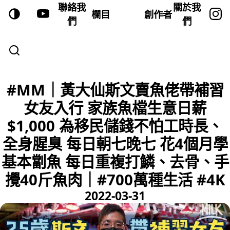
聯絡我
關於我
欄目
創作者
們
們
#MM｜黃大仙斯文賣魚佬帶補習
女友入行 家族魚檔生意日薪
$1,000 為移民儲錢不怕工時長、
全身腥臭 每日朝七晚七 花4個月學
基本劏魚 每日重複打鱗、去骨、手
攪40斤魚肉｜#700萬種生活 #4K
2022-03-31