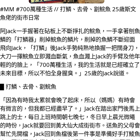
#MM #700萬種生活 // 打鱗、去骨、劏鯇魚 25歲斯文
魚佬的街市日常
阿Jack一手握著在砧板上不斷掙扎的鯇魚，一手拿著刨魚
鱗的「打鱗器」削掉鯇魚的鱗片，削掉的魚鱗不斷迎面
飛向Jack，「打鱗」後Jack手勢純熟地換握一把闊身刀，
大刀一揮鯇魚立即濺血斷氣，魚血濺上Jack的手臂及他年
輕的的臉上，「700萬種生活，我的生活就是已經確立了
未來目標，所以不怕全身腥臭。」25歲的Jack說道。
█ 打鱗、去骨、劏鯇魚
「因為有時我太累就會晚了起床，所以（媽媽）有時會
有微言的，但我都已經盡早了。」Jack在踏出家門後馬上
跳上的士，每日上班時間朝七晚七，冬日早上晨光微曦
的時份，Jack就要回到黃大仙大成街街市。送魚的父母會
幫忙先開檔，Jack回到魚檔後第一件事是準備好手打鯪魚