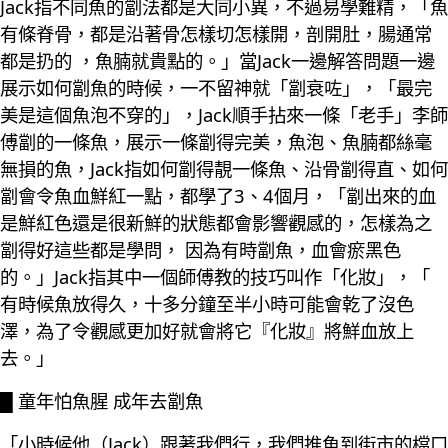
Jack指不同魚的劏法都是大同小異，不過易學難精，「魚
有條脊骨，都是沿著骨怎樣切怎樣開，剖開肚，腸通常
都是扔的 ，魚腩就貴點的。」當Jack一邊解答問題一邊
展示如何劏魚的時候，一不留神就「劏衰咗」，「最完
美是這個魚泡不穿的」，Jack順手拈來一條「老手」李師
傅劏的一條魚，展示一條劏得完美，魚泡、魚腩都絲毫
無損的魚，Jack指如何劏得靚一條魚、沿骨劏得直、如何
劏會令魚血鮮紅一點，都學了3、4個月，「劏出來的血
是鮮紅色還是很新鮮的狀態都會影響觀感的，怎樣為之
劏得好這些都是學問， 因為有時劏魚，血會瘀黑色
的。」Jack指其中一個師傅教的技巧叫作「化妝」，「
有時候魚放得久，十多分鐘至半小時可能會乾了沒色
澤，為了令觀感更加好就會將它『化妝』將鮮血放上
去。」
█ 童年怕魚腥 成年去劏魚
「小時候他（Jack）跟著我們行，我們推魚到街市的檔口