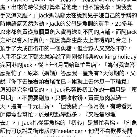
處，出來的時候我打算牽著他走，他不讓我牽，說我隻
手又濕又腥。」Jack媽媽鄭太在說到兒子嫌自己的手髒的
時候語氣突然激動。Jack的父母是魚欄的買手，20多年
以來都負責從魚欄買魚入貨再送到不同的店舖，而阿Jack
之所以會入行賣魚，是因為鄭生鄭太上年機緣巧合之下
頂手了大成街街市的一個魚檔，但合夥人又突然不幹，
人手不足之下鄭太就游說了剛剛從瑞典Working holiday
完回港的Jack，從上年4月開始幫忙看店，「為何我會答
應幫忙了，原本（媽媽）答應我一星期有2天假期的，又
說『你下去是看頭看尾而已，累就上去休息一下睡覺』
怎知是完全相反的。」Jack形容最初工作的一個月是「蜜
月期」，不需要劏魚，只要收收錢，賣賣魚肉就過一
天，還有一千元日薪，「但我做了一個月後，有時看見
師傅需要幫忙，於是就越學越多，『叉咗隻腳埋
去』。」Jack指從事魚檔的「初心」是幫忙看檔，「劏魚
師傅可以說是街市版的Freelancer，他們不喜歡長時間