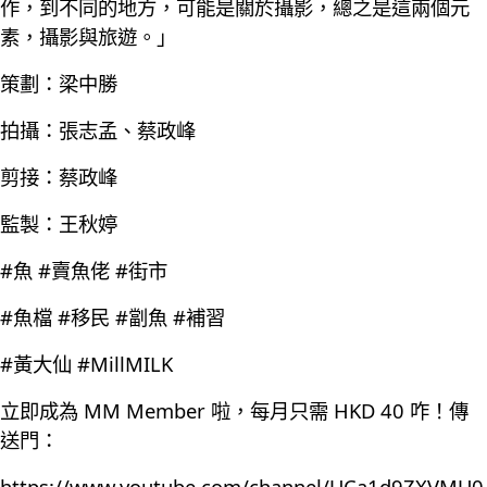
作，到不同的地方，可能是關於攝影，總之是這兩個元
素，攝影與旅遊。」
策劃：梁中勝
拍攝：張志孟、蔡政峰
剪接：蔡政峰
監製：王秋婷
#魚 #賣魚佬 #街市
#魚檔 #移民 #劏魚 #補習
#黃大仙 #MillMILK
立即成為 MM Member 啦，每月只需 HKD 40 咋！傳
送門：
https://www.youtube.com/channel/UCa1d9ZXVMU0