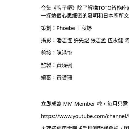
今集《牌子嘢》除了解構TOTO智能
一探這個心思細密的發明和日本廁所文
策劃：Phoebe 王秋婷
攝影：潘志恆 許先煜 張志孟 伍永健 
剪接：陳港怡
監製：黃曉楓
編審：黃碧珊
立即成為 MM Member 啦，每月只需 
https://www.youtube.com/chann
＊建議使用電腦或手機瀏覽器登記，因為目