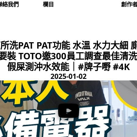
聯絡我們
欄目
創作
洗PAT PAT功能 水溫 水力大細
裝 TOTO邀300員工調查最佳清
假屎測沖水效能｜#牌子嘢 #4K
2025-01-02