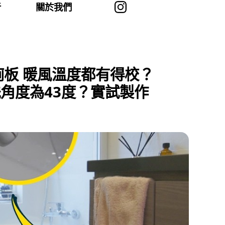
者
關於我們
 廁板 暖風溫度都有得校？
洗角度為43度？實試製作