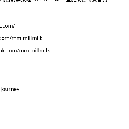
k.com/
.com/mm.millmilk
ook.com/mm.millmilk
journey