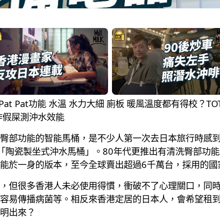
Pat Pat功能 水溫 水力大細 廁板 暖風溫度都有得校？T
作假屎測沖水效能
臀部功能的智能馬桶，是不少人第一次去日本旅行時感到
個「陶瓷製坐式沖水馬桶」。80年代更推出有清洗臀部功
能於一身的版本，至今全球賣出超過6千萬台，採用的國
，但很多香港人未必使用得慣，衝破不了心理關口，同
容易傳播病菌等。相反來香港定居的日本人，會希望租
明出來？