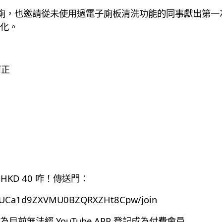
座廁，也邀請從未使用過電子廁板清洗功能的同事獻出第
化。
阿正
HKD 40 咋！傳送門：
el/UCa1d9ZXVMU0BZQRXZHt8Cpw/join
前無法經 YouTube APP 登記成為付費會員