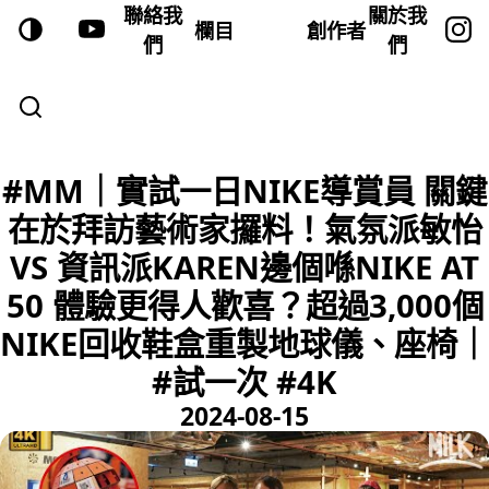
聯絡我
關於我
欄目
創作者
們
們
#MM｜實試一日NIKE導賞員 關鍵
在於拜訪藝術家攞料！氣氛派敏怡
VS 資訊派KAREN邊個喺NIKE AT
50 體驗更得人歡喜？超過3,000個
NIKE回收鞋盒重製地球儀、座椅｜
#試一次 #4K
2024-08-15