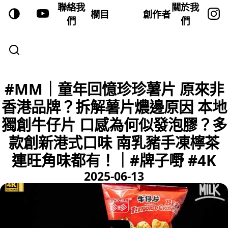
聯絡我
關於我
欄目
創作者
們
們
#MM｜童年回憶珍珍薯片 原來非
香港品牌？拆解薯片燶邊原因 本地
獨創牛仔片 口感為何似發泡膠？多
款創新港式口味 南乳豬手凍檸茶
連旺角味都有！｜#牌子嘢 #4K
2025-06-13