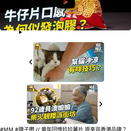
#MM #牌子嘢 // 童年回憶珍珍薯片 原來非香港品牌？