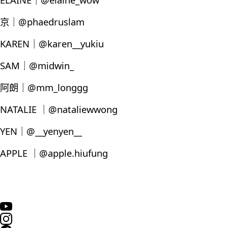
京｜@phaedruslam
KAREN｜@karen__yukiu
SAM｜@midwin_
阿朗｜@mm_longgg
NATALIE ｜@nataliewwong
YEN｜@__yenyen__
APPLE ｜@apple.hiufung