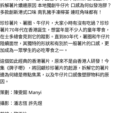
拆解薯片燶邊原因 本地獨創牛仔片 口感為何似發泡膠？
多款創新港式口味 南乳豬手凍檸茶 連旺角味都有！
珍珍薯片、薯圈、牛仔片，大家小時有沒有吃過？珍珍
薯片70年代在香港誕生，想當年是不少人的童年零食，
在士多總會見到它的蹤影。直到80年代，薯圈和牛仔片
陸續面世，其獨特的形狀和有別於一般薯片的口感，更
加成為一眾學生的必吃零食之一。
這個如此經典的香港薯片，原來不是由香港人研發！今
集《牌子嘢》，將回顧珍珍薯片的起源，拆解它的薯片
邊為何總是帶點焦黑，以及牛仔片口感像塑膠物料的原
因。
策劃：陳雯懿 Manyi
攝影：潘志恆 許先煜