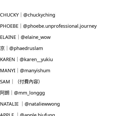
CHUCKY｜@chuckyching
PHOEBE｜@phoebe.unprofessional.journey
ELAINE｜@elaine_wow
京｜@phaedruslam
KAREN｜@karen__yukiu
MANYI｜@manyishum
SAM｜（付費內容）
阿朗｜@mm_longgg
NATALIE ｜@nataliewwong
APPLE ｜@apple.hiufung