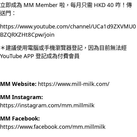
立即成為 MM Member 啦，每月只需 HKD 40 咋！傳
送門：
https://www.youtube.com/channel/UCa1d9ZXVMU0
BZQRXZHt8Cpw/join
＊建議使用電腦或手機瀏覽器登記，因為目前無法經
YouTube APP 登記成為付費會員
MM Website:
https://www.mill-milk.com/
MM Instagram:
https://instagram.com/mm.millmilk
MM Facebook:
https://www.facebook.com/mm.millmilk