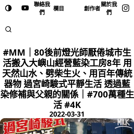
聯絡我
關於我
欄目
創作者
們
們
#MM｜80後前燈光師厭倦城市生
活搬入大嶼山經營藍染工房8年 用
天然山水、劈柴生火、用百年傳統
器物 過宮崎駿式平靜生活 透過藍
染修補與父親的關係｜#700萬種生
活 #4K
2022-03-31