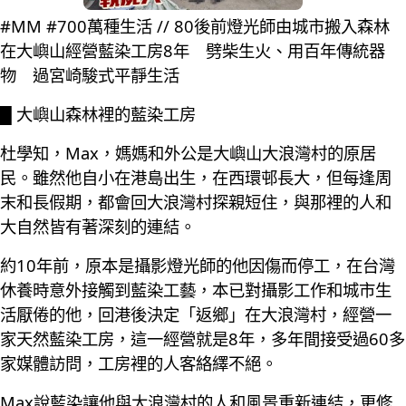
#MM #700萬種生活 // 80後前燈光師由城市搬入森林
在大嶼山經營藍染工房8年 劈柴生火、用百年傳統器
物 過宮崎駿式平靜生活
█ 大嶼山森林裡的藍染工房
杜學知，Max，媽媽和外公是大嶼山大浪灣村的原居
民。雖然他自小在港島出生，在西環邨長大，但每逢周
末和長假期，都會回大浪灣村探親短住，與那裡的人和
大自然皆有著深刻的連結。
約10年前，原本是攝影燈光師的他因傷而停工，在台灣
休養時意外接觸到藍染工藝，本已對攝影工作和城市生
活厭倦的他，回港後決定「返鄉」在大浪灣村，經營一
家天然藍染工房，這一經營就是8年，多年間接受過60多
家媒體訪問，工房裡的人客絡繹不絕。
Max說藍染讓他與大浪灣村的人和風景重新連結，更修