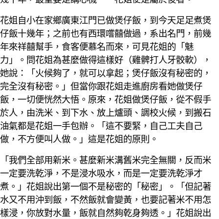
花姐自小在家鄉廣東江門已做煲仔飯，到今天足足煮煲
仔飯十幾年；之前也有西環嚐囍做過，系出名門，前幾
年來祥囍幫手，食客便慕名而來，可見花姐的「魅
力」。問花姐為甚麼做得這樣好（雞髀打人牙骹軟），
她說：「火候夠了，就可以拿起；煲仔飯沒有秘密的，
完全沒有秘密。」但當你跟花姐走進廚房看她做煲仔
飯，一切便恍然大悟。原來，花姐做煲仔飯，從不假手
於人，由洗米、到下水、放上爐頭、調校火候，到搬石
油氣都是花姐一手包辦。「這不要緊，自己工夫自己
做，不方便叫人做。」這是花姐的原則。
「我們全部用新米。甚麼新米溝舊米完全無關，反而米
一定要洗乾淨，不是浸水吸水，而是一定要洗乾淨才
煮。」花姐說出第一個不是秘密的「秘密」。「但記著
水又不用沖到飯，不然飯就會變黃，也要記著米不用怎
樣浸，你放對水量，飯就自然夠乾身夠透。」花姐說出