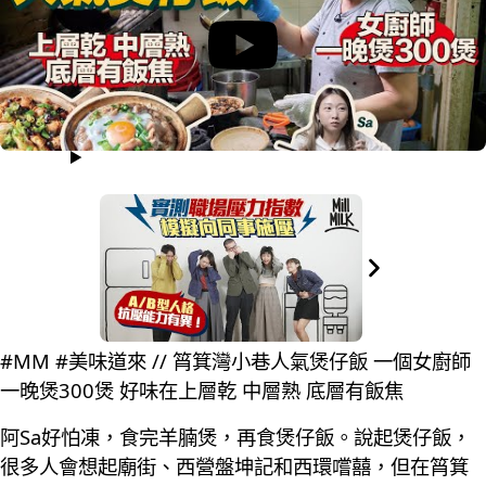
#MM #美味道來 // 筲箕灣小巷人氣煲仔飯 一個女廚師
一晚煲300煲 好味在上層乾 中層熟 底層有飯焦
阿Sa好怕凍，食完羊腩煲，再食煲仔飯。說起煲仔飯，
很多人會想起廟街、西營盤坤記和西環嚐囍，但在筲箕