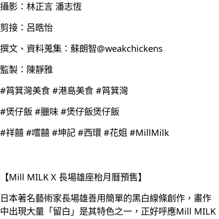
攝影：林正言 潘志恆
剪接：呂皓怡
撰文、資料蒐集：蘇朗智@weakchickens
監製：陳靜雅
#筲箕灣美食 #港島美食 #筲箕灣
#煲仔飯 #臘味 #煲仔飯煲仔飯
#祥囍 #嚐囍 #坤記 #西環 #花姐 #MillMilk
【Mill MILK X 長場雄座枱月曆預售】
日本著名藝術家長場雄善用簡單的黑白線條創作，畫作
中出現大量「留白」是其特色之一，正好呼應Mill MILK