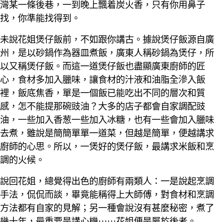
灣某一條後巷，一到晚上飄着炭火香，只有你用鼻子
找，你準能找得到。
未說花姐煲仔飯前，不如跟你講古。據說煲仔飯源自廣
州，是以砂鍋作為器皿煮飯，廣東人稱砂鍋為煲仔，所
以又稱煲仔飯。而這一道煲仔飯也盡顯廣東廚師的匠
心，食材多加入臘味，讓食材的汁液和油脂全滲入飯
裡，飯底焦香，單是一個飯已能吃出不同的層次和質
感，怎不能提那碗豉油？大多的店子都會自家調配豉
油，一些加入香葱一些加入冰糖，也有一些會加入臘味
去煮，雖說是簡簡單單一道菜，但越是簡單，便越講求
廚師的心思。所以，一煲好的煲仔飯，最講求米飯和烹
調的火候。
說回花姐，總覺得出色的廚師有兩類人：一是說起烹調
手法，侃侃而談，畢竟能稱得上大師傅，對食材和烹調
方法都有自家的見解；另一種會說沒有甚麼秘密，煮了
幾十年，最重要是講心機⋯⋯花姐便是屬於後者。