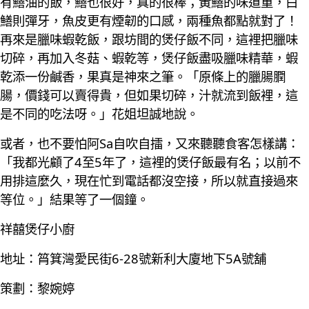
有鱔油的飯，鱔也很好，真的很棒；黃鱔的味道重，白
鱔則彈牙，魚皮更有煙韌的口感，兩種魚都點就對了！
再來是臘味蝦乾飯，跟坊間的煲仔飯不同，這裡把臘味
切碎，再加入冬菇、蝦乾等，煲仔飯盡吸臘味精華，蝦
乾添一份鹹香，果真是神來之筆。「原條上的臘腸膶
腸，價錢可以賣得貴，但如果切碎，汁就流到飯裡，這
是不同的吃法呀。」花姐坦誠地說。
或者，也不要怕阿Sa自吹自擂，又來聽聽食客怎樣講：
「我都光顧了4至5年了，這裡的煲仔飯最有名；以前不
用排這麼久，現在忙到電話都沒空接，所以就直接過來
等位。」結果等了一個鐘。
祥囍煲仔小廚
地址：筲箕灣愛民街6-28號新利大廈地下5A號舖
策劃：黎婉婷