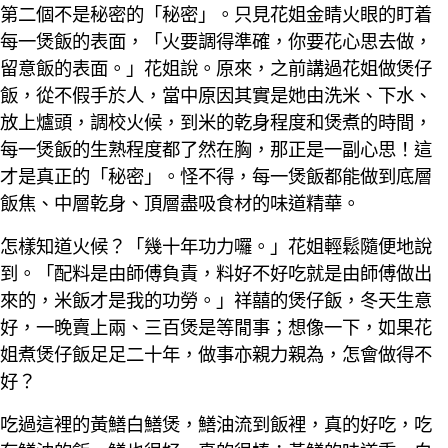
第二個不是秘密的「秘密」。只見花姐金睛火眼的盯着
每一煲飯的表面，「火要調得準確，你要花心思去做，
留意飯的表面。」花姐說。原來，之前講過花姐做煲仔
飯，從不假手於人，當中原因其實是她由洗米、下水、
放上爐頭，調校火候，到米的乾身程度和煲煮的時間，
每一煲飯的生熟程度都了然在胸，那正是一副心思！這
才是真正的「秘密」。怪不得，每一煲飯都能做到底層
飯焦、中層乾身、頂層盡吸食材的味道精華。
怎樣知道火候？「幾十年功力囉。」花姐輕鬆隨便地說
到。「配料是由師傅負責，料好不好吃就是由師傅做出
來的，米飯才是我的功勞。」祥囍的煲仔飯，冬天生意
好，一晚賣上兩、三百煲是等閒事；想像一下，如果花
姐煮煲仔飯足足二十年，做事亦親力親為，怎會做得不
好？
吃過這裡的黃鱔白鱔煲，鱔油流到飯裡，真的好吃，吃