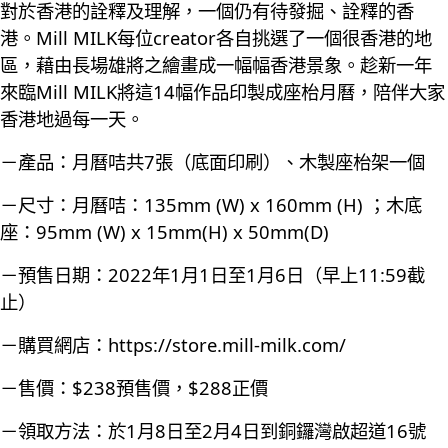
對於香港的詮釋及理解，一個仍有待發掘、詮釋的香
港。Mill MILK每位creator各自挑選了一個很香港的地
區，藉由長場雄將之繪畫成一幅幅香港景象。趁新一年
來臨Mill MILK將這14幅作品印製成座枱月曆，陪伴大家
香港地過每一天。
－產品：月曆咭共7張（底面印刷）、木製座枱架一個
－尺寸：月曆咭：135mm (W) x 160mm (H) ；木底
座：95mm (W) x 15mm(H) x 50mm(D)
－預售日期：2022年1月1日至1月6日（早上11:59截
止）
－購買網店：
https://store.mill-milk.com/
－售價：$238預售價，$288正價
－領取方法：於1月8日至2月4日到銅鑼灣啟超道16號