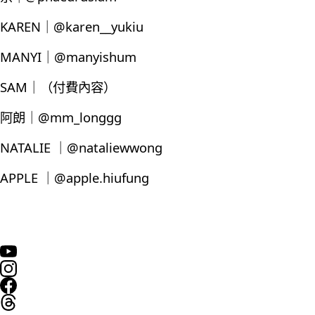
KAREN｜@karen__yukiu
MANYI｜@manyishum
SAM｜（付費內容）
阿朗｜@mm_longgg
NATALIE ｜@nataliewwong
APPLE ｜@apple.hiufung