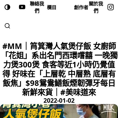
聯絡我
關於我
欄目
創作者
們
們
#MM｜筲箕灣人氣煲仔飯 女廚師
「花姐」系出名門西環嚐囍 一晚獨
力煲300煲 食客等近1小時仍覺值
得 好味在「上層乾 中層熟 底層有
飯焦」$98鴛鴦鱔飯煙韌彈牙每日
新鮮來貨｜#美味道來
2022-01-02