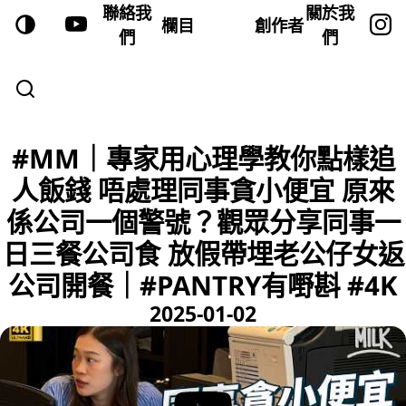
聯絡我
關於我
欄目
創作者
們
們
#MM｜專家用心理學教你點樣追
人飯錢 唔處理同事貪小便宜 原來
係公司一個警號？觀眾分享同事一
日三餐公司食 放假帶埋老公仔女返
公司開餐｜#PANTRY有嘢斟 #4K
2025-01-02