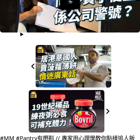
#MM #Pantry有嘢斟 // 專家用心理學教你點樣追人飯