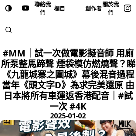
聯絡我
關於我
欄目
創作者
們
們
#MM｜試一次做電影擬音師 用廁
所泵整馬蹄聲 煙袋模仿燃燒聲？睇
《九龍城寨之圍城》幕後混音過程
當年《頭文字D》為求完美還原 由
日本將所有車運返香港配音｜#試
一次 #4K
2025-01-02