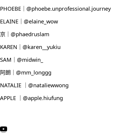
PHOEBE｜@phoebe.unprofessional.journey
ELAINE｜@elaine_wow
京｜@phaedruslam
KAREN｜@karen__yukiu
SAM｜@midwin_
阿朗｜@mm_longgg
NATALIE ｜@nataliewwong
APPLE ｜@apple.hiufung