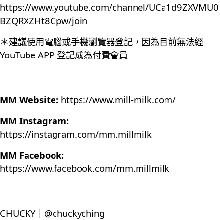
https://www.youtube.com/channel/UCa1d9ZXVMU0
BZQRXZHt8Cpw/join
＊建議使用電腦或手機瀏覽器登記，因為目前無法經
YouTube APP 登記成為付費會員
MM Website:
https://www.mill-milk.com/
MM Instagram:
https://instagram.com/mm.millmilk
MM Facebook:
https://www.facebook.com/mm.millmilk
CHUCKY｜@chuckyching