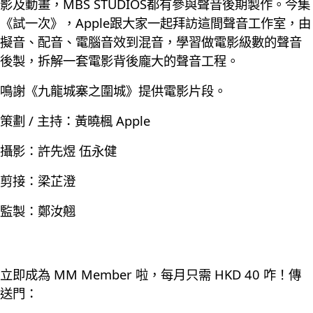
影及動畫，MBS STUDIOS都有參與聲音後期製作。今集
《試一次》，Apple跟大家一起拜訪這間聲音工作室，由
擬音、配音、電腦音效到混音，學習做電影級數的聲音
後製，拆解一套電影背後龐大的聲音工程。
鳴謝《九龍城寨之圍城》提供電影片段。
策劃 / 主持：黃曉楓 Apple
攝影：許先煜 伍永健
剪接：梁芷澄
監製：鄭汝翹
立即成為 MM Member 啦，每月只需 HKD 40 咋！傳
送門：