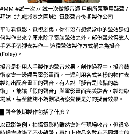
#MM #試一次 // 試一次做擬音師 用廁所泵整馬蹄聲 /
拜訪《九龍城寨之圍城》電影聲音後期製作公司
平時看電影、電視劇集，你有沒有想過當中的聲效是如
何製作出來？原來除了電腦聲效之外，部份聲效得靠人
手落手落腳去製作— 這種聲效製作方式稱之為擬音
(Foley)。
擬音是指用人手製作的聲音效果，創作過程中，擬音藝
術家會一邊觀看電影畫面，一邊利用各式各樣的物件去
製造出配合畫面的聲音。有人說「擬音是欺騙的藝
術」，能讓「假的聲音」與電影畫面完美融合，製造臨
場感，甚至能夠不為觀眾所察覺便是好的擬音效果。
█ 聲音後期製作包括了什麼？
以電影為例，拍攝電影時雖然會進行現場收音，但很多
時候會收錄了不少雜聲，再加上作品多數有不同語言的