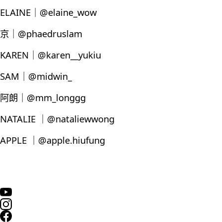
ELAINE｜@elaine_wow
京｜@phaedruslam
KAREN｜@karen__yukiu
SAM｜@midwin_
阿朗｜@mm_longgg
NATALIE ｜@nataliewwong
APPLE ｜@apple.hiufung