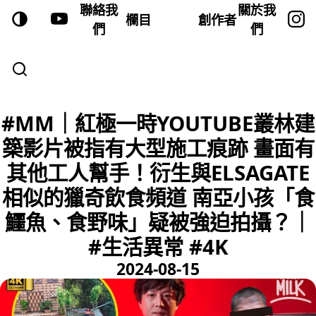
聯絡我
關於我
欄目
創作者
們
們
#MM｜紅極一時YOUTUBE叢林建
築影片被指有大型施工痕跡 畫面有
其他工人幫手！衍生與ELSAGATE
相似的獵奇飲食頻道 南亞小孩「食
鱷魚、食野味」疑被強迫拍攝？｜
#生活異常 #4K
2024-08-15