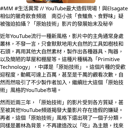
#MM #生活異常 // YouTube最大造假現場！與Elsagate
相似的獵奇飲食頻道 南亞小孩「食鱷魚、食野味」疑
被強迫拍攝？「原始技術」影片的發展始末及秘辛
近年YouTube流行一種新風格，影片中的主角通常身處
叢林，不發一言，只會默默地用大自然的工具如樹枝和
石頭，再用其他大自然素材，製作出各種器具、陶器，
以及簡陋的草屋和棚屋等。這種片種稱為「Primitive
Technology」，中譯是「原始技術」。這個片種的受歡
迎程度，動輒可達上百萬，甚至是千萬的觀看次數，自
然而然吸引了不少製作者加入，繼續壯大這個「原始技
術」風格的YouTube市場。
然而近兩三年，「原始技術」的影片受到各方質疑，甚
至被其他YouTube頻道揭發大量影片存在造假的嫌疑。
再者，這個「原始技術」風格下還出現了一個子分類，
同樣是叢林為背景，不再建造改以「吃」為主題，找來