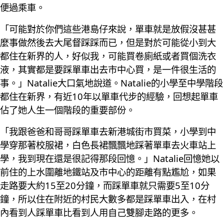
便過乘車。
「可能對於你們這些港島仔來說，單車就是放假沒甚甚
麼事做然後去大尾督踩踩而已，但是對於可能從小到大
都住在新界的人，好似我，可能買卷廁紙或者買個洗衣
液，其實都是要踩單車出去市中心買，是一件很生活的
事。」Natalie大口氣地說道。Natalie的小學至中學階段
都住在新界，有近10年以單車代步的經驗，回想起單車
佔了她人生一個階段的重要部份。
「我跟爸爸和哥哥踩單車去新港城街市買菜，小學到中
學穿那著校服裙，白色長裙飄飄地踩著單車去火車站上
學，我到現在還是很記得那段回憶。」Natalie回憶她以
前住的上水圍離地鐵站及市中心的距離有點尷尬，如果
走路要大約15至20分鐘，而踩單車就只需要5至10分
鐘，所以住在附近的村民大數多都是踩單車出入，在村
內看到人踩單車比看到人用自己雙腳走路的更多。