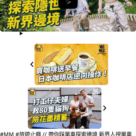
#MM #旅遊止癮 // 帶你踩單車探索邊境 新界人視單車