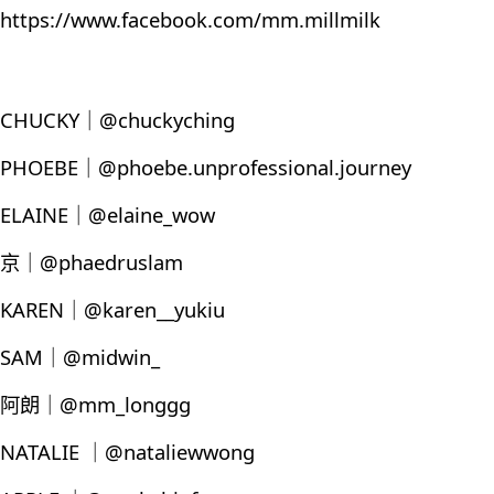
https://www.facebook.com/mm.millmilk
CHUCKY｜@chuckyching
PHOEBE｜@phoebe.unprofessional.journey
ELAINE｜@elaine_wow
京｜@phaedruslam
KAREN｜@karen__yukiu
SAM｜@midwin_
阿朗｜@mm_longgg
NATALIE ｜@nataliewwong