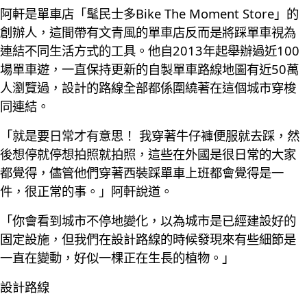
阿軒是單車店「髦民士多Bike The Moment Store」的
創辦人，這間帶有文青風的單車店反而是將踩單車視為
連結不同生活方式的工具。他自2013年起舉辦過近100
場單車遊，一直保持更新的自製單車路線地圖有近50萬
人瀏覽過，設計的路線全部都係圍繞著在這個城市穿梭
同連結。
「就是要日常才有意思！ 我穿著牛仔褲便服就去踩，然
後想停就停想拍照就拍照，這些在外國是很日常的大家
都覺得，儘管他們穿著西裝踩單車上班都會覺得是一
件，很正常的事。」阿軒說道。
「你會看到城市不停地變化，以為城市是已經建設好的
固定設施，但我們在設計路線的時候發現來有些細節是
一直在變動，好似一棵正在生長的植物。」
設計路線