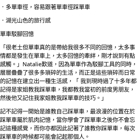
．多單車徑，容易跟著單車徑踩單車
．湖光山色的旅行感
單車駁腳回憶
「很老土但單車真的是帶給我很多不同的回憶，太多事
情都是發生在單車上，太多回憶的牽絆，剛才說到有點
感觸。」Natalie歎道，因為單車作為駁腳工具的同時，
層層疊疊了很多多瑣碎的生活，而正是這些瑣碎而日常
的記憶在建立出一種生活感，「 我到現時過了十多年都
記得是家姐教我踩單車，我都教我當初的前度男朋友，
然後他又記住我家姐教我踩單車的技巧。」
記不記得一開始是誰教自己踩單車，最浪漫的位置在於
踩單車屬於肌肉記憶，當你學會了踩單車之後你不會忘
記這種感覺，而你亦都因此記著了誰教你踩單車，每次
踩單車的時候都可能會記起那個人。