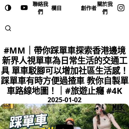
聯絡我
關於我
欄目
創作者
們
們
#MM｜帶你踩單車探索香港邊境
新界人視單車為日常生活的交通工
具 單車駁腳可以增加社區生活感！
踩單車有時方便過揸車 教你自製單
車路線地圖！｜#旅遊止癮 #4K
2025-01-02