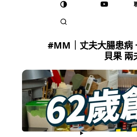
#MM｜丈夫大腸患病 
貝果 兩