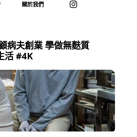
者
關於我們
照顧病夫創業 學做無麩質
活 #4K