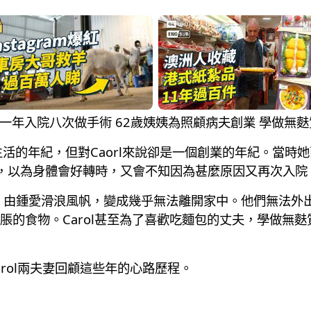
腸患病 一年入院八次做手術 62歲姨姨為照顧病夫創業 學做
活的年紀，但對Caorl來說卻是一個創業的年紀。當時她
，以為身體會好轉時，又會不知因為甚麼原因又再次入院
多磅。由鍾愛滑浪風帆，變成幾乎無法離開家中。他們無法
脹的食物。Carol甚至為了喜歡吃麵包的丈夫，學做無
arol兩夫妻回顧這些年的心路歷程。