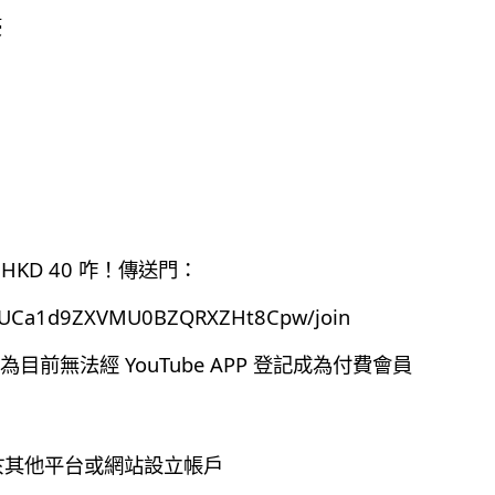
豪
HKD 40 咋！傳送門：
el/UCa1d9ZXVMU0BZQRXZHt8Cpw/join
前無法經 YouTube APP 登記成為付費會員
有於其他平台或網站設立帳戶