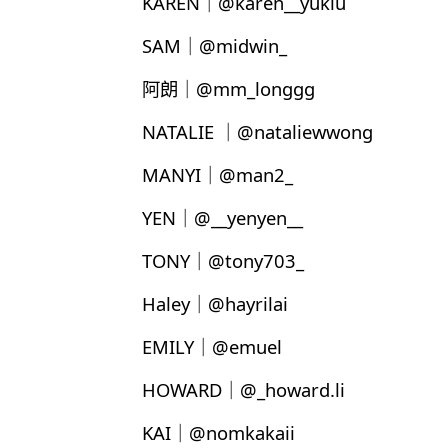
KAREN｜@karen__yukiu
SAM｜@midwin_
阿朗｜@mm_longgg
NATALIE ｜@nataliewwong
MANYI｜@man2_
YEN｜@__yenyen__
TONY｜@tony703_
Haley｜@hayrilai
EMILY｜@emuel
HOWARD｜@_howard.li
KAI｜@nomkakaii